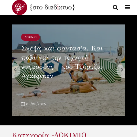
ΔΟΚΙΜΙΟ
Σκέψη και φαντασία. Και
πάλι για την τεχνητή
νοημοσύνη – του Τζόρτζιο
Αγκάμπεν
06/08/2026
Κατηγορία -ΔΟΚΙΜΙΟ