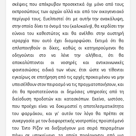
σκέψεις που απέκρυβαν προσεκτικά όχι μόνο από τους
εκπροσώπους των αρχών αλλά και από τον οικογενειακό
περίγυρό τους. Ευελπιστεί ότι με αυτήν την ανακάλυψη,
στην οποία δίνει το όνομά του (
καλοκαΐνη
), θα κερδίσει την
εύνοια του καθεστώτος και θα ανέλθει στην αυστηρή
ιεραρχία που αυτό έχει διαμορφώσει. Εκτιμά ότι θα
απλοποιηθούν οι δίκες, καθώς οι κατηγορούμενοι θα
οδηγούνται στο να λένε την αλήθεια, ότι θα
αποκαλύπτονται οι νοσηρές και αντικοινωνικές
φαντασιώσεις ειδικά των νέων, έτσι ώστε να τίθενται
εγκαίρως σε επιτήρηση από τις αρχές προκειμένου να μην
υπεισέλθουν στον πειρασμό να τις πραγματοποιήσουν, και
ότι θα προστατεύονται οι δημόσιες υπηρεσίες από τη
διείσδυση προδοτών και κατασκόπων. Εκείνο, ωστόσο,
που προέχει είναι να δοκιμαστεί η αποτελεσματικότητα
του φαρμάκου, και γι’ αυτόν τον λόγο θα πρέπει σε
συνεργασία με τον διαφορετικής νοοτροπίας προϊστάμενό
του Έντο Ρίζεν να διεξαγάγουν μια σειρά πειραμάτων
πάνω σε υποκείμενα, τα οποία προέρχονται από μια