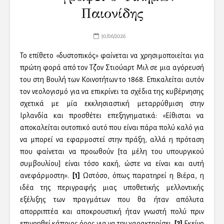
Παιονίδης
30/06/2026
Το επίθετο «δυστοπικός» φαίνεται να χρησιμοποιείται για
πρώτη φορά από τον Τζον Στιούαρτ Μιλ σε μια αγόρευσή
του στη Βουλή των Κοινοτήτων το 1868. Επικαλείται αυτόν
τον νεολογισμό για να επικρίνει τα σχέδια της κυβέρνησης
σχετικά με μία εκκλησιαστική μεταρρύθμιση στην
Ιρλανδία και προσθέτει επεξηγηματικά: «Είθισται να
αποκαλείται ουτοπικό αυτό που είναι πάρα πολύ καλό για
να μπορεί να εφαρμοστεί στην πράξη, αλλά η πρόταση
που φαίνεται να προωθούν [τα μέλη του υπουργικού
συμβουλίου] είναι τόσο κακή, ώστε να είναι και αυτή
ανεφάρμοστη».
[1]
Ωστόσο, όπως παρατηρεί η Βιέρα, η
ιδέα της περιγραφής μιας υποθετικής μελλοντικής
εξέλιξης των πραγμάτων που θα ήταν απόλυτα
απορριπτέα και αποκρουστική ήταν γνωστή πολύ πριν
επινοηθεί κάποιος όρος για να την χαρακτηρίσει.
[2]
Εκείνο