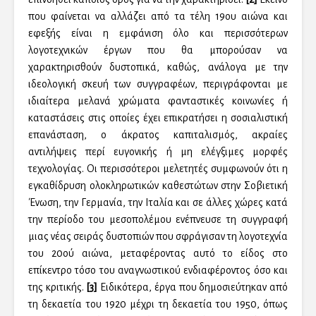
που φαίνεται να αλλάζει από τα τέλη 19ου αιώνα και
εφεξής είναι η εμφάνιση όλο και περισσότερων
λογοτεχνικών έργων που θα μπορούσαν να
χαρακτηρισθούν δυστοπικά, καθώς, ανάλογα με την
ιδεολογική σκευή των συγγραφέων, περιγράφονται με
ιδιαίτερα μελανά χρώματα φανταστικές κοινωνίες ή
καταστάσεις στις οποίες έχει επικρατήσει η σοσιαλιστική
επανάσταση, ο άκρατος καπιταλισμός, ακραίες
αντιλήψεις περί ευγονικής ή μη ελέγξιμες μορφές
τεχνολογίας. Οι περισσότεροι μελετητές συμφωνούν ότι η
εγκαθίδρυση ολοκληρωτικών καθεστώτων στην Σοβιετική
Ένωση, την Γερμανία, την Ιταλία και σε άλλες χώρες κατά
την περίοδο του μεσοπολέμου ενέπνευσε τη συγγραφή
μιας νέας σειράς δυστοπιών που σφράγισαν τη λογοτεχνία
του 20ού αιώνα, μεταφέροντας αυτό το είδος στο
επίκεντρο τόσο του αναγνωστικού ενδιαφέροντος όσο και
της κριτικής.
[3]
Ειδικότερα, έργα που δημοσιεύτηκαν από
τη δεκαετία του 1920 μέχρι τη δεκαετία του 1950, όπως