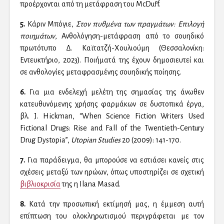
προέρχονται από τη μετάφραση του McDuff.
5.
Κάριν Μπόγιε,
Στον πυθμένα των πραγμάτων: Επιλογή
ποιημάτων
, Ανθολόγηση-μετάφραση από το σουηδικό
πρωτότυπο Δ. Καϊτατζή-Χουλιούμη (Θεσσαλονίκη:
Εντευκτήριο, 2023). Ποιήματά της έχουν δημοσιευτεί και
σε ανθολογίες μεταφρασμένης σουηδικής ποίησης.
6.
Για μια ενδελεχή μελέτη της σημασίας της άνωθεν
κατευθυνόμενης χρήσης φαρμάκων σε δυστοπικά έργα,
βλ. J. Hickman, “When Science Fiction Writers Used
Fictional Drugs: Rise and Fall of the Twentieth-Century
Drug Dystopia”,
Utopian Studies
20 (2009): 141-170.
7.
Για παράδειγμα, θα μπορούσε να εστιάσει κανείς στις
σχέσεις μεταξύ των ηρώων, όπως υποστηρίζει σε σχετική
βιβλιοκρισία
της η Ilana Masad.
8.
Κατά την προσωπική εκτίμησή μας, η έμμεση αυτή
επίπτωση του ολοκληρωτισμού περιγράφεται με τον