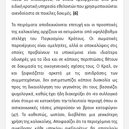
ειδική κρατική υπηρεσία εθελοντών που χρησιμοποιούνται
ανενδοίαστα σε ποικίλες δοκιμές.
[6]
Τα πειράματα αποδεικνύονται επιτυχή και οι προοπτικές
της καλοκαΐνης αρχίζουν να εκτιμώνται από υψηλόβαθμα
στελέχη του Παγκοσμίου Κράτους. Οι σωματικές
παρενέργειες είναι αμελητέες, αλλά οι αποκαλύψεις στις
οποίες προβαίνουν τα υποκείμενα είναι ιδιαίτερα
οδυνηρές για τα ίδια και σε κάποιες περιπτώσεις θέτουν
σε δοκιμασία τις οικογενειακές σχέσεις τους. Ο Κραλ, αν
και ξαφνιάζεται αρκετά με τις αντιδράσεις των
συμμετεχόντων, δεν αντιμετωπίζει κάποια δυσκολία ως
προς τη δικαιολόγηση του γεγονότος ότι τους βασανίζει
ψυχολογικά, καθώς έχει ήδη διακηρύξει ότι «το συλλογικό
είναι έτοιμο να κατακτήσει την τελευταία περιοχή όπου οι
αντικοινωνικές τάσεις μπορούσαν να βρουν καταφύγιο»
(47). Το καθεστώς, ωστόσο, διαβλέπει μια γενικότερη
χρήση της καλοκαΐνης. Αποφασίζει ότι τα περιεχόμενα της
συνείδησης κάθε υπηκόου ανεξαιρέτως θα αποτελούν