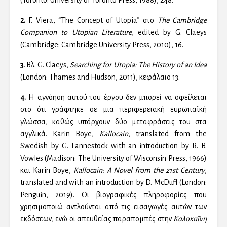
2.
F. Viera, “The Concept of Utopia” στο
The Cambridge
Companion to Utopian Literature,
edited by G. Claeys
(Cambridge: Cambridge University Press, 2010), 16.
3.
Βλ. G. Claeys,
Searching for Utopia: The History of an Idea
(London: Thames and Hudson, 2011), κεφάλαιο 13.
4.
Η αγνόηση αυτού του έργου δεν μπορεί να οφείλεται
στο ότι γράφτηκε σε μια περιφερειακή ευρωπαϊκή
γλώσσα, καθώς υπάρχουν δύο μεταφράσεις του στα
αγγλικά. Karin Boye,
Kallocain
, translated from the
Swedish by G. Lannestock with an introduction by R. B.
Vowles (Madison: The University of Wisconsin Press, 1966)
και Karin Boye,
Kallocain: A Novel from the 21st Century
,
translated and with an introduction by D. McDuff (London:
Penguin, 2019). Οι βιογραφικές πληροφορίες που
χρησιμοποιώ αντλούνται από τις εισαγωγές αυτών των
εκδόσεων, ενώ οι απευθείας παραπομπές στην
Καλοκαΐνη