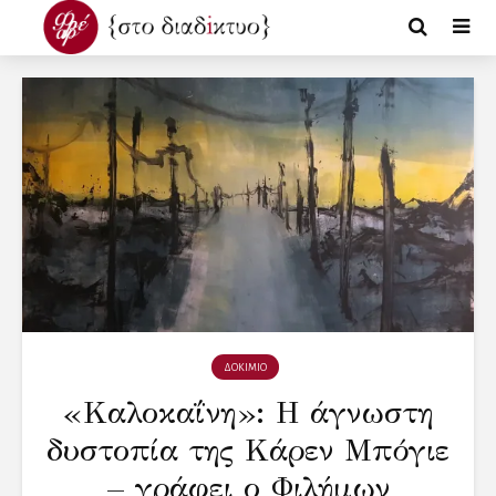
ΔΟΚΙΜΙΟ
«Καλοκαΐνη»: Η άγνωστη
δυστοπία της Κάρεν Μπόγιε
– γράφει ο Φιλήμων