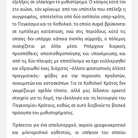
εξελίξεις σε ολόκληρο το μυθιστόρημα. Ο κόσμος κατά τον
21ο αιώνα, εάν κρίνουμε από τον υπότιτλο που επέλεξε η
συγγραφέας, αποτελείται από δύο αντίπαλα υπερ-κράτη,
το Παγκόσμιο και το Καθολικό, τα οποία συχνά βρίσκονται
σε εμπόλεμη κατάσταση, ενώ στις περιόδους κατά τις
οποίες δεν υπάρχει κάποια ένοπλη σύρραξη, ο πόλεμος
συνεχίζεται με άλλα μέσα. Υπάρχουν διαρκείς
προσπάθειες αποσταθεροποίησης και υπονόμευσης και
από τις δύο πλευρές με αποτέλεσμα να έχει καλλιεργηθεί
και εδραιωθεί ένας διάχυτος –άλλοτε φανταστικός άλλοτε
πραγματικός– φόβος για την παρουσία προδοτών,
συνωμοτών και κατασκόπων. Για το Καθολικό Κράτος δεν
γνωρίζουμε σχεδόν τίποτα, αλλά μας δίδονται αρκετά
στοιχεία για τη δομή, την ιδεολογία και τη λειτουργία του
Παγκοσμίου Κράτους, καθώς σε αυτό διαβιούν τα βασικά
πρόσωπα του μυθιστορήματος.
Πρόκειται για ένα απολυταρχικό, ακραία γραφειοκρατικό
και μιλιταριστικό καθεστώς, οι υπήκοοι του οποίου