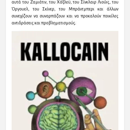
αυτά του Ζαμιάτιν, του Χάξλεϋ, του Σίνκλαιρ Λιούις, του
Όργουελ, του Σκίνερ, του Μπράντμπερι και άλλων
συνεχίζουν να συναρπάζουν και να προκαλούν ποικίλες
αντιδράσεις και προβληματισμούς.