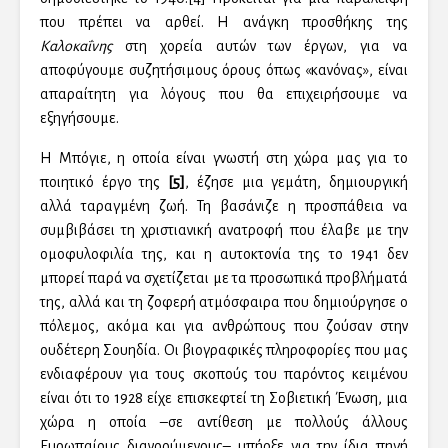
που πρέπει να αρθεί. Η ανάγκη προσθήκης της
Καλοκαΐνης
στη χoρεία αυτών των έργων, για να
αποφύγουμε συζητήσιμους όρους όπως «κανόνας», είναι
απαραίτητη για λόγους που θα επιχειρήσουμε να
εξηγήσουμε.
Η Μπόγιε, η οποία είναι γνωστή στη χώρα μας για το
ποιητικό έργο της
[5]
, έζησε μια γεμάτη, δημιουργική
αλλά ταραγμένη ζωή. Τη βασάνιζε η προσπάθεια να
συμβιβάσει τη χριστιανική ανατροφή που έλαβε με την
ομοφυλοφιλία της, και η αυτοκτονία της το 1941 δεν
μπορεί παρά να σχετίζεται με τα προσωπικά προβλήματά
της, αλλά και τη ζοφερή ατμόσφαιρα που δημιούργησε ο
πόλεμος, ακόμα και για ανθρώπους που ζούσαν στην
ουδέτερη Σουηδία. Οι βιογραφικές πληροφορίες που μας
ενδιαφέρουν για τους σκοπούς του παρόντος κειμένου
είναι ότι το 1928 είχε επισκεφτεί τη Σοβιετική Ένωση, μια
χώρα η οποία –σε αντίθεση με πολλούς άλλους
Ευρωπαίους διανοούμενους– υπήρξε για την ίδια πηγή