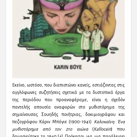
Εκείνο, ωστόσο, που διαπιστώνει κανείς, εστιάζοντας στις
αγγλόφωνες συζητήσεις σχετικά με τα δυστοπικά έργα
της περιόδου που προαναφέραμε, είναι η σχεδόν
παντελής απουσία αναφορών στο μυθιστόρημα της
σημαίνουσας Σουηδής ποιήτριας, δοκιμιογράφου και
πεζογράφου Κάριν Μπόγιε (1900-1941)
Καλοκαΐνη: Ένα
μυθιστόρημα από τον 21ο αιώνα
(
Kallocain
) που
δημοσιεύτηκε το 1940.[4] Πρόκειται για μια παράλειψη