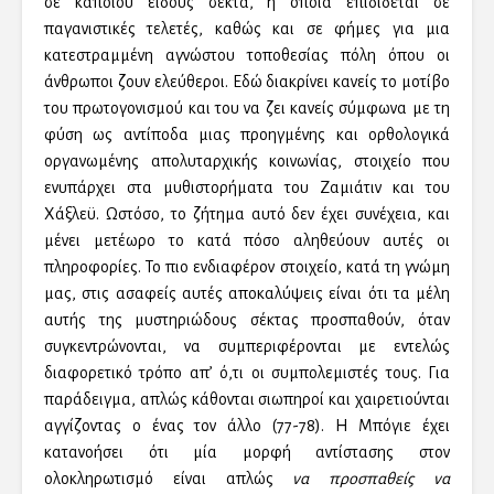
σε κάποιου είδους σέκτα, η οποία επιδίδεται σε
παγανιστικές τελετές, καθώς και σε φήμες για μια
κατεστραμμένη αγνώστου τοποθεσίας πόλη όπου οι
άνθρωποι ζουν ελεύθεροι. Εδώ διακρίνει κανείς το μοτίβο
του πρωτογονισμού και του να ζει κανείς σύμφωνα με τη
φύση ως αντίποδα μιας προηγμένης και ορθολογικά
οργανωμένης απολυταρχικής κοινωνίας, στοιχείο που
ενυπάρχει στα μυθιστορήματα του Ζαμιάτιν και του
Χάξλεϋ. Ωστόσο, το ζήτημα αυτό δεν έχει συνέχεια, και
μένει μετέωρο το κατά πόσο αληθεύουν αυτές οι
πληροφορίες. Το πιο ενδιαφέρον στοιχείο, κατά τη γνώμη
μας, στις ασαφείς αυτές αποκαλύψεις είναι ότι τα μέλη
αυτής της μυστηριώδους σέκτας προσπαθούν, όταν
συγκεντρώνονται, να συμπεριφέρονται με εντελώς
διαφορετικό τρόπο απ’ ό,τι οι συμπολεμιστές τους. Για
παράδειγμα, απλώς κάθονται σιωπηροί και χαιρετιούνται
αγγίζοντας ο ένας τον άλλο (77-78). Η Μπόγιε έχει
κατανοήσει ότι μία μορφή αντίστασης στον
ολοκληρωτισμό είναι απλώς
να προσπαθείς να