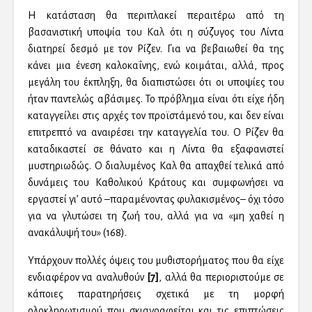
Η κατάσταση θα περιπλακεί περαιτέρω από τη
βασανιστική υποψία του Καλ ότι η σύζυγος του Λίντα
διατηρεί δεσμό με τον Ρίζεν. Για να βεβαιωθεί θα της
κάνει μια ένεση καλοκαΐνης, ενώ κοιμάται, αλλά, προς
μεγάλη του έκπληξη, θα διαπιστώσει ότι οι υποψίες του
ήταν παντελώς αβάσιμες. Το πρόβλημα είναι ότι είχε ήδη
καταγγείλει στις αρχές τον προϊστάμενό του, και δεν είναι
επιτρεπτό να αναιρέσει την καταγγελία του. Ο Ρίζεν θα
καταδικαστεί σε θάνατο και η Λίντα θα εξαφανιστεί
μυστηριωδώς. Ο διαλυμένος Καλ θα απαχθεί τελικά από
δυνάμεις του Καθολικού Κράτους και συμφωνήσει να
εργαστεί γι’ αυτό –παραμένοντας φυλακισμένος– όχι τόσο
για να γλυτώσει τη ζωή του, αλλά για να «μη χαθεί η
ανακάλυψή του» (168).
Υπάρχουν πολλές όψεις του μυθιστορήματος που θα είχε
ενδιαφέρον να αναλυθούν
[7]
, αλλά θα περιοριστούμε σε
κάποιες παρατηρήσεις σχετικά με τη μορφή
ολοκληρωτισμού που σκιαγραφείται και τις επιπτώσεις