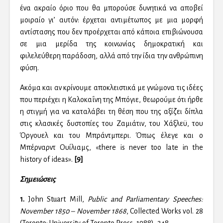
ένα ακραίο όριο που θα μπορούσε δυνητικά να αποβεί
μοιραίο γι’ αυτόν: έρχεται αντιμέτωπος με μια μορφή
αντίστασης που δεν προέρχεται από κάποια επιβιώνουσα
σε μια μερίδα της κοινωνίας δημοκρατική και
φιλελεύθερη παράδοση, αλλά από την ίδια την ανθρώπινη
φύση.
Ακόμα και αν κρίνουμε αποκλειστικά με γνώμονα τις ιδέες
που περιέχει η Καλοκαΐνη της Μπόγιε, θεωρούμε ότι ήρθε
η στιγμή για να καταλάβει τη θέση που της αξίζει δίπλα
στις κλασικές δυστοπίες του Ζαμιάτιν, του Χάξλεϋ, του
Όργουελ και του Μπράντμπερι. Όπως έλεγε και ο
Μπέρναρντ Ουίλιαμς, «there is never too late in the
history of ideas».
[9]
Σημειώσεις
1.
John Stuart Mill,
Public and Parliamentary Speeches:
November 1850 – November 1868
, Collected Works vol. 28
(Toronto: University of Toronto Press, 1988), 248.