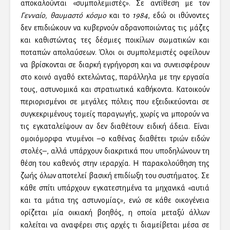
αποκαλούνται «συμπολεμιστές». Σε αντίθεση με τον
Γενναίο, θαυμαστό κόσμο
και το
1984
, εδώ οι ιθύνοντες
δεν επιδιώκουν να κυβερνούν αδρανοποιώντας τις μάζες
και καθιστώντας τες δέσμιες ποικίλων σωματικών και
ποταπών απολαύσεων. Όλοι οι συμπολεμιστές οφείλουν
να βρίσκονται σε διαρκή εγρήγορση και να συνεισφέρουν
στο κοινό αγαθό εκτελώντας, παράλληλα με την εργασία
τους, αστυνομικά και στρατιωτικά καθήκοντα. Κατοικούν
περιορισμένοι σε μεγάλες πόλεις που εξειδικεύονται σε
συγκεκριμένους τομείς παραγωγής, χωρίς να μπορούν να
τις εγκαταλείψουν αν δεν διαθέτουν ειδική άδεια. Είναι
ομοιόμορφα ντυμένοι –ο καθένας διαθέτει τριών ειδών
στολές–, αλλά υπάρχουν διακριτικά που υποδηλώνουν τη
θέση του καθενός στην ιεραρχία. Η παρακολούθηση της
ζωής όλων αποτελεί βασική επιδίωξη του συστήματος. Σε
κάθε σπίτι υπάρχουν εγκατεστημένα τα μηχανικά «αυτιά
και τα μάτια της αστυνομίας», ενώ σε κάθε οικογένεια
ορίζεται μία οικιακή βοηθός, η οποία μεταξύ άλλων
καλείται να αναφέρει στις αρχές τι διαμείβεται μέσα σε