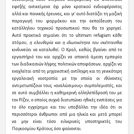
εφεξής αντικείμενο όχι μόνο κρατικού ενδιαφέροντος
αλλά και ποινικής έρευνας, και γι’ αυτό διατάζει τη μαζική
παραγωγή του φαρμάκου και την εκπαίδευση του
κατάλληλου τεχνικού προσωπικού που θα το χορηγεί.
Αυτό πρακτικά σημαίνει ότι το ultimum refugium κάθε
ατόμου,
η ελευθερία και η ιδιωτικότητα του σκέπτεσθαι
κινδυνεύει να καταλυθεί. Ο Κραλ, καθώς βγαίνει από το
εργαστήριό του και αρχίζει να αποκτά άμεση εμπειρία
των διαδικασιών λήψης πολιτικών αποφάσεων, αρχίζει να
ενοχλείται από τη μηχανιστική αντίληψη και τη γενικότερη
εργαλειακή νοοτροπία με την οποία οι ιθύνοντες
αντιμετωπίζουν τους «αναλώσιμους» συμπολεμιστές, και
σε αυτό συμβάλλει η καθημερινή αλληλεπίδρασή του με
τον Ρίζεν, ο οποίος συχνά διατυπώνει ηθικές ενστάσεις για
το όλο εγχείρημα και του υποβάλλει την ιδέα ότι οι
περισσότεροι άνθρωποι από μια ηλικία και μετά μπορεί
να μην είναι τόσο ειλικρινείς υποστηρικτές του
Παγκοσμίου Κράτους όσο φαίνονται.