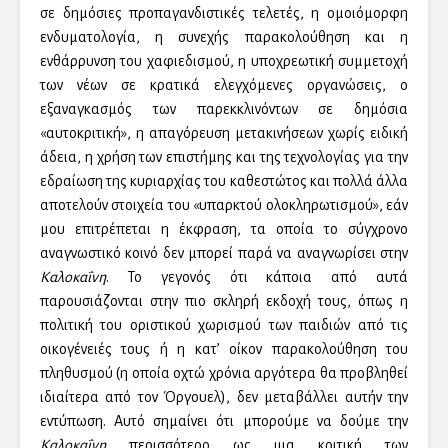
σε δημόσιες προπαγανδιστικές τελετές, η ομοιόμορφη
ενδυματολογία, η συνεχής παρακολούθηση και η
ενθάρρυνση του χαφιεδισμού, η υποχρεωτική συμμετοχή
των νέων σε κρατικά ελεγχόμενες οργανώσεις, ο
εξαναγκασμός των παρεκκλινόντων σε δημόσια
«αυτοκριτική», η απαγόρευση μετακινήσεων χωρίς ειδική
άδεια, η χρήση των επιστήμης και της τεχνολογίας για την
εδραίωση της κυριαρχίας του καθεστώτος και πολλά άλλα
αποτελούν στοιχεία του «υπαρκτού ολοκληρωτισμού», εάν
μου επιτρέπεται η έκφραση, τα οποία το σύγχρονο
αναγνωστικό κοινό δεν μπορεί παρά να αναγνωρίσει στην
Καλοκαΐνη
. Το γεγονός ότι κάποια από αυτά
παρουσιάζονται στην πιο σκληρή εκδοχή τους, όπως η
πολιτική του οριστικού χωρισμού των παιδιών από τις
οικογένειές τους ή η κατ’ οίκον παρακολούθηση του
πληθυσμού (η οποία οχτώ χρόνια αργότερα θα προβληθεί
ιδιαίτερα από τον Όργουελ), δεν μεταβάλλει αυτήν την
εντύπωση. Αυτό σημαίνει ότι μπορούμε να δούμε την
Καλοκαΐνη
περισσότερο ως μια κριτική των