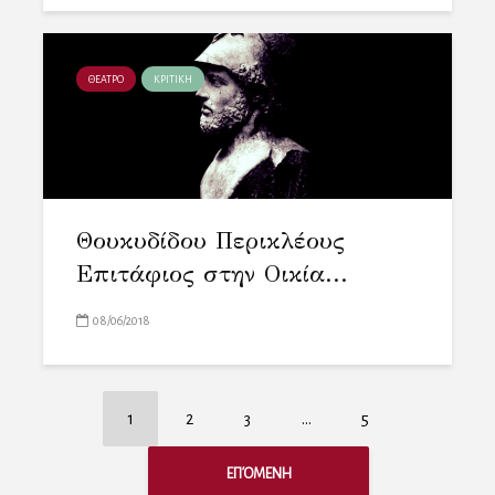
ΘΕΑΤΡΟ
ΚΡΙΤΙΚΗ
Θουκυδίδου Περικλέους
Επιτάφιος στην Οικία...
08/06/2018
1
2
3
…
5
ΕΠΌΜΕΝΗ