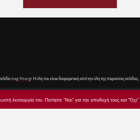
 σελίδα
mag.frear.gr
. Η ύλη του είναι διαφορετική από την ύλη της παρούσας σελίδας.
ωστή λειτουργία του. Πατήστε "Ναι" για την αποδοχή τους και "Όχι" 