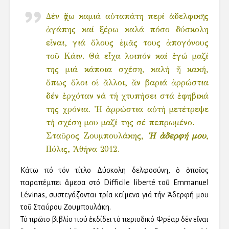
Δέν ἔχω καμιά αὐταπάτη περί ἀδελφικῆς
ἀγάπης καί ξέρω καλά πόσο δύσκολη
εἶναι, γιά ὅλους ἐμᾶς τους ἀπογόνους
τοῦ Κάιν. Θά εἶχα λοιπόν καί ἐγώ μαζί
της μιά κάποια σχέση, καλή ἤ κακή,
ὅπως ὅλοι οἱ ἄλλοι, ἄν βαριά ἀρρώστια
δέν ἐρχόταν νά τή χτυπήσει στά ἐφηβικά
της χρόνια. Ἡ ἀρρώστια αὐτή μετέτρεψε
τή σχέση μου μαζί της σέ πεπρωμένο.
Σταῦρος Ζουμπουλάκης,
Ἡ ἀδερφή μου
,
Πόλις, Ἀθήνα 2012.
Κάτω ἀπό τόν τίτλο Δύσκολη ἀδελφοσύνη, ὁ ὁποῖος
παραπέμπει ἄμεσα στό Difficile liberté τοῦ Emmanuel
Lévinas, συστεγάζονται τρία κείμενα γιά τήν Ἀδερφή μου
τοῦ Σταύρου Ζουμπουλάκη.
Τό πρῶτο βιβλίο πού ἐκδίδει τό περιοδικό Φρέαρ δέν εἶναι