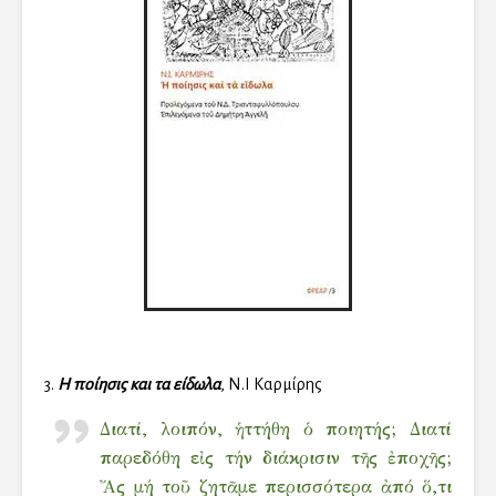
3.
Η ποίησις και τα είδωλα
, Ν.Ι Καρμίρης
Διατί, λοιπόν, ἡττήθη ὁ ποιητής; Διατί
παρεδόθη εἰς τήν διάκρισιν τῆς ἐποχῆς;
Ἄς μή τοῦ ζητᾶμε περισσότερα ἀπό ὅ,τι