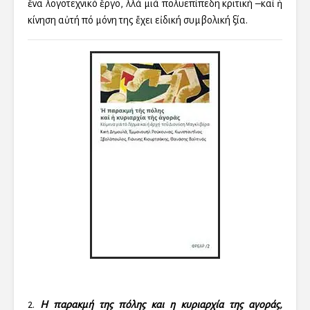
ἕνα λογοτεχνικό ἔργο, ἀλλά μιά πολυεπίπεδη κριτική –καί ἡ
κίνηση αὐτή ἀπό μόνη της ἔχει εἰδική συμβολική ἀξία.
2.
Η παρακμή της πόλης και η κυριαρχία της αγοράς,