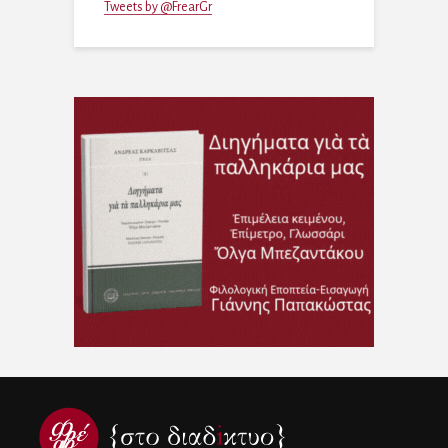
Tweets by @FrearGr