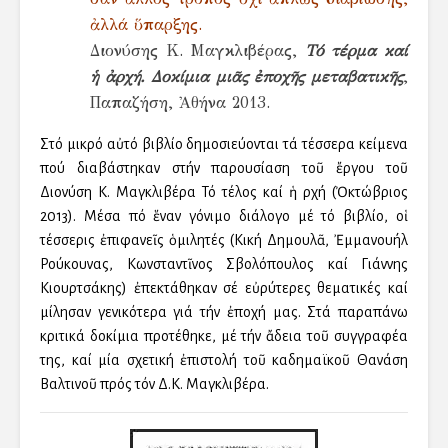
ἀλλά ὕπαρξης.
Διονύσης Κ. Μαγκλιβέρας,
Τό τέρμα καί
ἡ ἀρχή. Δοκίμια μιᾶς ἐποχῆς μεταβατικῆς
,
Παπαζήση, Ἀθήνα 2013.
Στό μικρό αὐτό βιβλίο δημοσιεύονται τά τέσσερα κείμενα
πού διαβάστηκαν στήν παρουσίαση τοῦ ἔργου τοῦ
Διονύση Κ. Μαγκλιβέρα Τό τέλος καί ἡ ἀρχή (Ὀκτώβριος
2013). Μέσα ἀπό ἕναν γόνιμο διάλογο μέ τό βιβλίο, οἱ
τέσσερις ἐπιφανεῖς ὁμιλητές (Κική Δημουλᾶ, Ἐμμανουήλ
Ρούκουνας, Κωνσταντῖνος Σβολόπουλος καί Γιάννης
Κιουρτσάκης) ἐπεκτάθηκαν σέ εὐρύτερες θεματικές καί
μίλησαν γενικότερα γιά τήν ἐποχή μας. Στά παραπάνω
κριτικά δοκίμια προτέθηκε, μέ τήν ἄδεια τοῦ συγγραφέα
της, καί μία σχετική ἐπιστολή τοῦ ἀκαδημαϊκοῦ Θανάση
Βαλτινοῦ πρός τόν Δ.Κ. Μαγκλιβέρα.