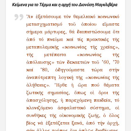
Κείμενα για το Τέρμα και η αρχή
του Διονύση Μαγκλιβέρα
Ἄν ἐξετάσουμε τόν θεμελιακό κοινωνικό
μετασχηματισμό τοῦ ὁποίου εἴμαστε
σήμερα μάρτυρες, θά διαπιστώσουμε ὅτι
ἀπό τό πνεῦμα καί τίς πρακτικές τῆς
μεταπολεμικῆς «κοινωνίας τῆς χρείας»,
τῆς μετέπειτα «κοινωνίας τῆς
ἀπόλαυσης» τῶν δεκαετιῶν τοῦ ’60, ’70
καί ’80, ὁδηγούμαστε τώρα στήν
ἀναπότρεπτη λογική τῆς «κοινωνίας τῆς
ἀλήθειας». Ἧρθε ἡ ὥρα πού θέματα
ζωτικῆς σημασίας, ὅπως οἱ ὅροι τῆς
ἀπασχόλησης, ἡ παρεχόμενη παιδεία, τό
κλονιζόμενο ἀσφαλιστικό σύστημα, οἱ
συνθῆκες τῆς οἰκονομικῆς ζωῆς, ὁ ὅλος
βίος νά ἐξετάζεται ξανά, ἀπό τήν ἀρχή,
σάν ἄλλος τρόπος ὄχι ἁπλῶς διαβίωσης,