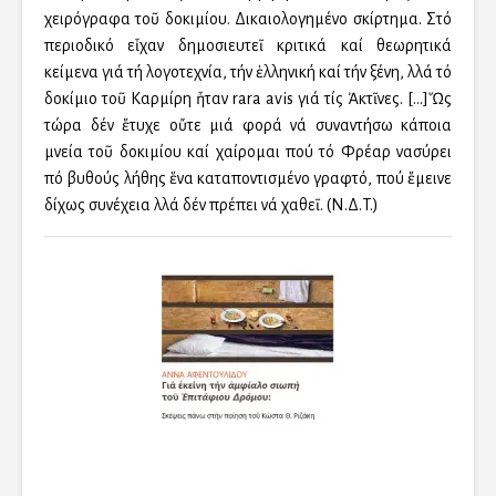
χειρόγραφα τοῦ δοκιμίου. Δικαιολογημένο σκίρτημα. Στό
περιοδικό εἶχαν δημοσιευτεῖ κριτικά καί θεωρητικά
κείμενα γιά τή λογοτεχνία, τήν ἑλληνική καί τήν ξένη, ἀλλά τό
δοκίμιο τοῦ Καρμίρη ἦταν rara avis γιά τίς Ἀκτῖνες. […]Ὥς
τώρα δέν ἔτυχε οὔτε μιά φορά νά συναντήσω κάποια
μνεία τοῦ δοκιμίου καί χαίρομαι πού τό Φρέαρ ἀνασύρει
ἀπό βυθούς λήθης ἕνα καταποντισμένο γραφτό, πού ἔμεινε
δίχως συνέχεια ἀλλά δέν πρέπει νά χαθεῖ. (N.Δ.T.)