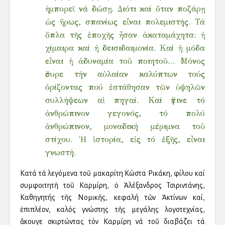
ἠμπορεῖ νά δώσῃ. Διότι καί ὅταν ποζάρῃ
ὡς ἥρως, σπανίως εἶναι πολεμιστής. Τά
ὅπλα τῆς ἐποχῆς ἦσαν ἀκαταμάχητα: ἡ
χίμαιρα καί ἡ δεισιδαιμονία. Καί ἡ μόδα
εἶναι ἡ ἀδυναμία τοῦ ποιητοῦ… Μόνος
ἔσυρε τήν αὐλαίαν καλύπτων τούς
ὁρίζοντας πού ἐστάθησαν τῶν ὑψηλῶν
συλλήψεων αἱ πηγαί. Καί ἔγινε τό
ἀνθρώπινον γεγονός, τό πολύ
ἀνθρώπινον, μοναδική μέριμνα τοῦ
στίχου. Ἡ ἱστορία, εἰς τό ἑξῆς, εἶναι
γνωστή.
Κατά τά λεγόμενα τοῦ μακαρίτη Κώστα Ρικάκη, φίλου καί
συμφοιτητῆ τοῦ Καρμίρη, ὁ Ἀλέξανδρος Τσιριντάνης,
Καθηγητής τῆς Νομικῆς, κεφαλή τῶν Ἀκτίνων καί,
ἐπιπλέον, καλός γνώστης τῆς μεγάλης λογοτεχνίας,
ἄκουγε σκιρτώντας τόν Καρμίρη νά τοῦ διαβάζει τά