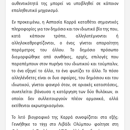
αυθεντικότητά της μπορεί να υποβληθεί σε κάποιον
επαληθευτικό μηχανισμό.
Εν προκειμένω, η Ασπασία Καρρά καταθέτει σημαντικές
πληροφορίες για τον δημόσιο και τον ιδιωτικό βίο της που,
κατά κάποιον τρόπο, αλληλοτέμνονται ή
αλληλοκαθρεφτίζονται, ο ένας γίνεται απαραίτητη
παράμετρος του άλλου. Το δημόσιο πρόσωπο
διαμορφώθηκε από συνθήκες, αρχές, επιλογές που
παραπέμπουν στον πυρήνα του ιδιωτικού και τούμπαλιν,
το ένα εξηγεί το άλλο, το ένα φωτίζει το άλλο. Το πόσο
αλληλένδετες είναι οι δυο σφαίρες, του δημόσιου και του
ιδιωτικού, γίνεται φανερό όταν, σε οριακές καταστάσεις,
συντελείται βάναυσα η κατάργηση των δύο θυλάκων, οι
οποίοι δεν συλλειτουργούν πλέον αρμονικά, αλλά
εκτίθενται ακρωτηριασμένοι.
Το λιτό βιογραφικό της Καρρά συνοψίζεται στα εξής:
Γεννήθηκε το 1933 στο Λιβάδι Ολύμπου· φοίτησε στη