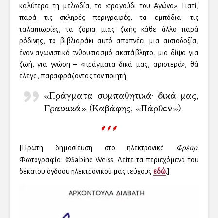
καλύτερα τη μελωδία, το «τραγούδι του Αγώνα». Γιατί,
παρά τις σκληρές περιγραφές, τα εμπόδια, τις
ταλαιπωρίες, τα ζόρια μιας ζωής κάθε άλλο παρά
ρόδινης, το βιβλιαράκι αυτό αποπνέει μια αισιοδοξία,
έναν αγωνιστικό ενθουσιασμό ακατάβλητο, μια δίψα για
ζωή, για γνώση – «πράγματα δικά μας, αριστερά», θά
έλεγα, παραφράζοντας τον ποιητή.
«Πράγματα συμπαθητικά· δικά μας,
Γραικικά» (Καβάφης, «Πάρθεν»).
⸙⸙⸙
[Πρώτη δημοσίευση στο ηλεκτρονικό
Φρέαρ
.
Φωτογραφία: ©Sabine Weiss. Δείτε τα περιεχόμενα του
δέκατου όγδοου ηλεκτρονικού μας τεύχους
εδώ
.]