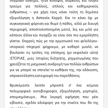
στιγμιαίο
αδίκημα, ήταν κόλαφος διαρκείας και ισόβιο
τραύμα για πολλούς, απλούς και καθημερινούς
ανθρώπους – για χάρη τους κάνει τούτη τη δημόσια
εξομολόγηση η Ασπασία Καρρά. Και το κάνει όχι με
συγκινησιακή φόρτιση και θυμό ή πάθος, αλλά με διαυγή
περιγραφή, αποστασιοποιημένη ματιά, λες και μιλά για
κάποιον άλλον και πασχίζει να είναι όσο πιο αμερόληπτη
γίνεται. Θαρρείς πώς με την αρματωσιά του φιλολόγου-
ιστορικού επιχειρεί ψύχραιμα, με καθαρό μυαλό, να
βουλώσει τις τρύπες της επίσημης (με κεφαλαίο ιώτα)
ΙΣΤΟΡΙΑΣ, μιας Ιστορίας διάτρητης, ρηγματωμένης που
χρειάζεται τη μνημονική συνδρομή των πολλών ανθρώπων
για να μπορεί να επιτελεί το καθήκον της, την αδέκαστη,
απροκατάληπτη καταγραφή του παρελθόντος.
Βρισκόμαστε λοιπόν μπροστά σ’ ένα κείμενο
πολυμορφικό: αυτοβιογραφία, εξομολόγηση, μαρτυρία,
απομνημόνευμα… Μια λαγαρή αφήγηση που ρέει
αβίαστα, σχεδόν αδιάφορη για την ετικέτα που θα της