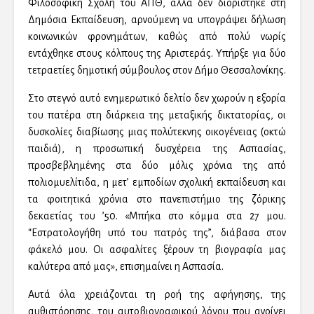
Φιλοσοφική Σχολή του ΑΠΘ, αλλά δεν διορίστηκε στη
Δημόσια Εκπαίδευση, αρνούμενη να υπογράψει δήλωση
κοινωνικών φρονημάτων, καθώς από πολύ νωρίς
εντάχθηκε στους κόλπους της Αριστεράς. Υπήρξε για δύο
τετραετίες δημοτική σύμβουλος στον Δήμο Θεσσαλονίκης.
Στο στεγνό αυτό ενημερωτικό δελτίο δεν χωρούν η εξορία
του πατέρα στη διάρκεια της μεταξικής δικτατορίας, οι
δυσκολίες διαβίωσης μιας πολύτεκνης οικογένειας (οκτώ
παιδιά), η προσωπική δυσχέρεια της Ασπασίας,
προσβεβλημένης στα δύο μόλις χρόνια της από
πολιομυελίτιδα, η μετ’ εμποδίων σχολική εκπαίδευση και
τα φοιτητικά χρόνια στο πανεπιστήμιο της ζόρικης
δεκαετίας του ’50. «Μπήκα στο κόμμα στα 27 μου.
“Εστρατολογήθη υπό του πατρός της”, διάβασα στον
φάκελό μου. Οι ασφαλίτες ξέρουν τη βιογραφία μας
καλύτερα από μας», επισημαίνει η Ασπασία.
Αυτά όλα χρειάζονται τη ροή της αφήγησης, της
αυθιστόρησης, του αυτοβιογραφικού λόγου που ανοίγει