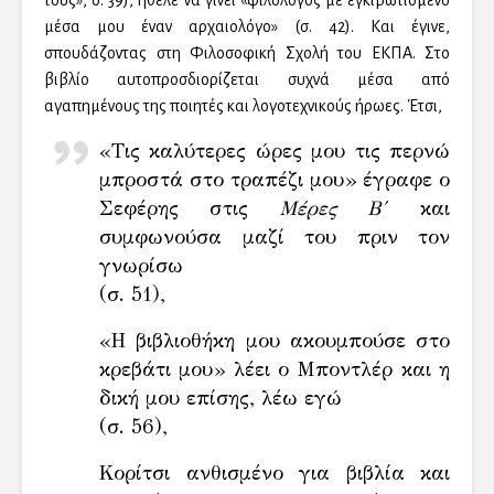
τους», σ. 39), ήθελε να γίνει «φιλόλογος με εγκιβωτισμένο
μέσα μου έναν αρχαιολόγο» (σ. 42). Και έγινε,
σπουδάζοντας στη Φιλοσοφική Σχολή του ΕΚΠΑ. Στο
βιβλίο αυτοπροσδιορίζεται συχνά μέσα από
αγαπημένους της ποιητές και λογοτεχνικούς ήρωες. Έτσι,
«Τις καλύτερες ώρες μου τις περνώ
μπροστά στο τραπέζι μου» έγραφε ο
Σεφέρης στις
Μέρες Β
´ και
συμφωνούσα μαζί του πριν τον
γνωρίσω
(σ. 51),
«Η βιβλιοθήκη μου ακουμπούσε στο
κρεβάτι μου» λέει ο Μποντλέρ και η
δική μου επίσης, λέω εγώ
(σ. 56),
Κορίτσι ανθισμένο για βιβλία και