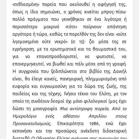
«τεθλασμένη» πορεία που ακολουθεί η αφήγησή της,
όπως η ίδια σημειώνει, ο χρόνος κινείται μπρος-πίσω·
πολλά πράγματα που γεννήθηκαν σε ένα λιγότερο ή
περισσότερο μακρινό «τότε» παίρνουν απάντηση
αργότερα ή τώρα, καθώς το παρελθόν της δεν είναι «ούτε
λησμονημένο ούτε νεκρό» (σ. 15)· ζει μέσα της σε
εγρήγορση, με τα ερωτηματικά και τα θαυμαστικά του,
για να επαναπροσδιοριστεί, να φωτιστεί, να
επανερμηνευτεί, να βιωθεί και πάλι μέσα από τη γραφή.
Η συγχρονία που ξεδιπλώνεται στο βιβλίο της Δανιήλ
είναι, θα έλεγε κανείς, πανηγυρική, πλημμυρισμένη από
ευφορία και ευγνωμοσύνη για τα δώρα της ζωής, της
παιδείας και της τέχνης. Γνήσιο τέκνο του Ελύτη, με τον
οποίο τη συνδέουν δεσμοί όχι μόνο φιλολογικοί (μας έχει
δώσει τη μονογραφία
Μια αντίστροφη πορεία, Από το
Ημερολόγιο ενός αθέατου Απριλίου στους
Προσανατολισμούς
, Επικαιρότητα 1986, ενώ έχει
εκπονήσει και την προσώρας ανέκδοτη διδακτορική
διατριβή
Ο Οδυσσέας Ελύτης ανάμεσα στις αντινομίες του