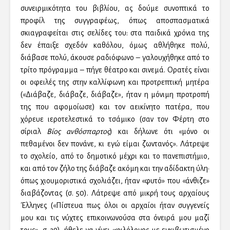
συνειρμικότητα του βιβλίου, ας δούμε συνοπτικά το
προφίλ της συγγραφέως, όπως αποσπασματικά
σκιαγραφείται στις σελίδες του: στα παιδικά χρόνια της
δεν έπαιξε σχεδόν καθόλου, όμως αθλήθηκε πολύ,
διάβασε πολύ, άκουσε ραδιόφωνο – γαλουχήθηκε από το
τρίτο πρόγραμμα – πήγε θέατρο και σινεμά. Ορατές είναι
οι οφειλές της στην καλλίφωνη και προτρεπτική μητέρα
(«Διάβαζε, διάβαζε, διάβαζε», ήταν η μόνιμη προτροπή
της που αφομοίωσε) και τον αεικίνητο πατέρα, που
χόρευε ιεροτελεστικά το τσάμικο (σαν τον Φέρτη στο
σίριαλ
Βίος ανθόσπαρτος
) και δήλωνε ότι «μόνο οι
πεθαμένοι δεν πονάνε, κι εγώ είμαι ζωντανός». Λάτρεψε
το σχολείο, από το δημοτικό μέχρι και το πανεπιστήμιο,
και από τον ζήλο της διάβαζε ακόμη και την αδίδακτη ύλη·
όπως χιουμοριστικά σχολιάζει, ήταν «φυτό» που «άνθιζε»
διαβάζοντας (σ. 50). Λάτρεψε από μικρή τους αρχαίους
Έλληνες («Πίστευα πως όλοι οι αρχαίοι ήταν συγγενείς
μου και τις νύχτες επικοινωνούσα στα όνειρά μου μαζί