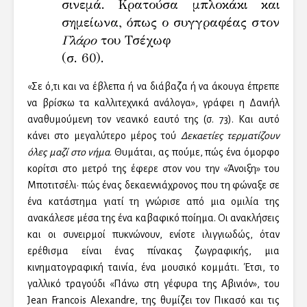
σινεμά. Κρατούσα μπλοκάκι και
σημείωνα, όπως ο συγγραφέας στον
Γλάρο
του Τσέχωφ
(σ. 60).
«Σε ό,τι και να έβλεπα ή να διάβαζα ή να άκουγα έπρεπε
να βρίσκω τα καλλιτεχνικά ανάλογα», γράφει η Δανιήλ
αναθυμούμενη τον νεανικό εαυτό της (σ. 73). Και αυτό
κάνει στο μεγαλύτερο μέρος τού
Δεκαετίες τερματίζουν
όλες μαζί στο νήμα
. Θυμάται, ας πούμε, πώς ένα όμορφο
κορίτσι στο μετρό της έφερε στον νου την «Άνοιξη» του
Μποτιτσέλι· πώς ένας δεκαεννιάχρονος που τη φώναξε σε
ένα κατάστημα γιατί τη γνώρισε από μια ομιλία της
ανακάλεσε μέσα της ένα καβαφικό ποίημα. Οι ανακλήσεις
και οι συνειρμοί πυκνώνουν, ενίοτε ιλιγγιωδώς, όταν
ερέθισμα είναι ένας πίνακας ζωγραφικής, μια
κινηματογραφική ταινία, ένα μουσικό κομμάτι. Έτσι, το
γαλλικό τραγούδι «Πάνω στη γέφυρα της Αβινιόν», του
Jean Francois Alexandre, της θυμίζει τον Πικασό και τις