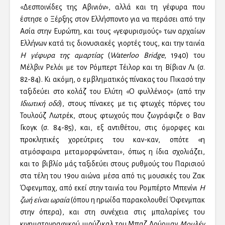
«Δεσποινίδες της Αβινιόν», αλλά και τη γέφυρα που
έστησε ο Ξέρξης στον Ελλήσποντο για να περάσει από την
Ασία στην Ευρώπη, και τους «γεφυρισμούς» των αρχαίων
Ελλήνων κατά τις διονυσιακές γιορτές τους, και την ταινία
Η γέφυρα της αμαρτίας
(
Waterloo Bridge
, 1940) του
Μέλβιν Ρελόι με τον Ρόμπερτ Τέιλορ και τη Βίβιαν Λι (σ.
82-84). Κι ακόμη, ο εμβληματικός πίνακας του Πικασό την
ταξιδεύει στο κολάζ του Ελύτη «Ο φυλλένιος» (από την
Ιδιωτική οδό
), στους πίνακες με τις φτωχές πόρνες του
Τουλούζ Λωτρέκ, στους φτωχούς που ζωγράφιζε ο Βαν
Γκογκ (σ. 84-85), και, εξ αντιθέτου, στις όμορφες και
προκλητικές χορεύτριες του καν-καν, οπότε «η
ατμόσφαιρα μεταμορφώνεται», όπως η ίδια σχολιάζει,
και το βιβλίο μάς ταξιδεύει στους ρυθμούς του Παρισιού
στα τέλη του 19ου αιώνα μέσα από τις μουσικές του Ζακ
Όφενμπαχ, από εκεί στην ταινία του Ρομπέρτο Μπενίνι
Η
ζωή είναι ωραία
(όπου η ηρωίδα παρακολουθεί Όφενμπακ
στην όπερα), και στη συνέχεια στις μπαλαρίνες του
κινηματογραφικού μιούζικαλ του Μπαζ Λούρμαν
Μουλέν