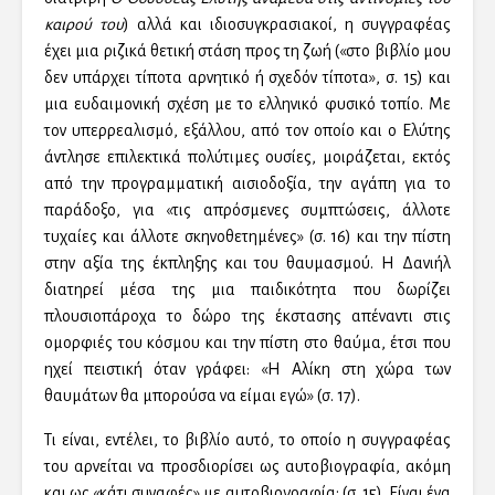
καιρού του
) αλλά και ιδιοσυγκρασιακοί, η συγγραφέας
έχει μια ριζικά θετική στάση προς τη ζωή («στο βιβλίο μου
δεν υπάρχει τίποτα αρνητικό ή σχεδόν τίποτα», σ. 15) και
μια ευδαιμονική σχέση με το ελληνικό φυσικό τοπίο. Με
τον υπερρεαλισμό, εξάλλου, από τον οποίο και ο Ελύτης
άντλησε επιλεκτικά πολύτιμες ουσίες, μοιράζεται, εκτός
από την προγραμματική αισιοδοξία, την αγάπη για το
παράδοξο, για «τις απρόσμενες συμπτώσεις, άλλοτε
τυχαίες και άλλοτε σκηνοθετημένες» (σ. 16) και την πίστη
στην αξία της έκπληξης και του θαυμασμού. Η Δανιήλ
διατηρεί μέσα της μια παιδικότητα που δωρίζει
πλουσιοπάροχα το δώρο της έκστασης απέναντι στις
ομορφιές του κόσμου και την πίστη στο θαύμα, έτσι που
ηχεί πειστική όταν γράφει: «Η Αλίκη στη χώρα των
θαυμάτων θα μπορούσα να είμαι εγώ» (σ. 17).
Τι είναι, εντέλει, το βιβλίο αυτό, το οποίο η συγγραφέας
του αρνείται να προσδιορίσει ως αυτοβιογραφία, ακόμη
και ως «κάτι συναφές» με αυτοβιογραφία; (σ. 15). Είναι ένα