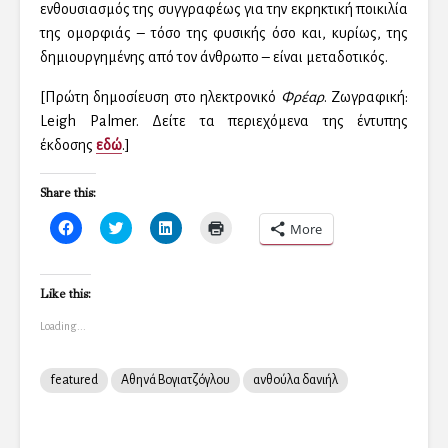
ενθουσιασμός της συγγραφέως για την εκρηκτική ποικιλία
της ομορφιάς – τόσο της φυσικής όσο και, κυρίως, της
δημιουργημένης από τον άνθρωπο – είναι μεταδοτικός.
[Πρώτη δημοσίευση στο ηλεκτρονικό
Φρέαρ
. Ζωγραφική:
Leigh Palmer
.
Δείτε τα περιεχόμενα της έντυπης
έκδοσης
εδώ
.]
Share this:
C
C
C
C
More
l
l
l
l
i
i
i
i
c
c
c
c
k
k
k
k
t
t
t
t
Like this:
o
o
o
o
s
s
s
p
Loading...
h
h
h
r
a
a
a
i
r
r
r
n
e
e
e
t
o
o
o
(
featured
Αθηνά Βογιατζόγλου
ανθούλα δανιήλ
n
n
n
O
F
T
L
p
a
w
i
e
c
i
n
n
e
t
k
s