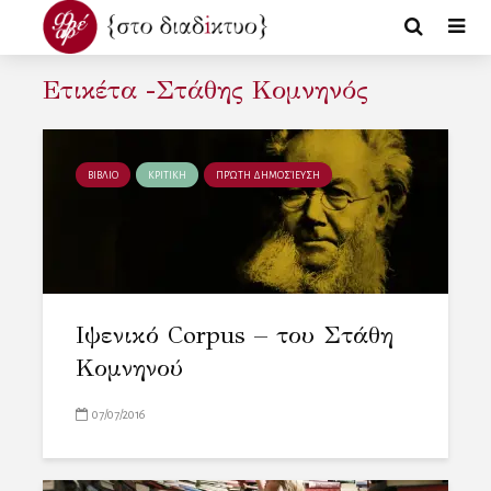
Ετικέτα -Στάθης Κομνηνός
ΒΙΒΛΙΟ
ΚΡΙΤΙΚΗ
ΠΡΏΤΗ ΔΗΜΟΣΊΕΥΣΗ
Ιψενικό Corpus – του Στάθη
Κομνηνού
07/07/2016