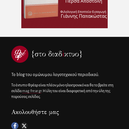
To blog του ομώνυμου λογοτεχνικού περιοδικού.
Το έντυπο Φρέαρ είναι πλέον μόνο ηλεκτρονικό και θα το βρείτε στη
σελίδα
mag.frear.gr
. Η ύλη του είναι διαφορετική από την ύλη της
παρούσας σελίδας.
Ακολουθήστε μας