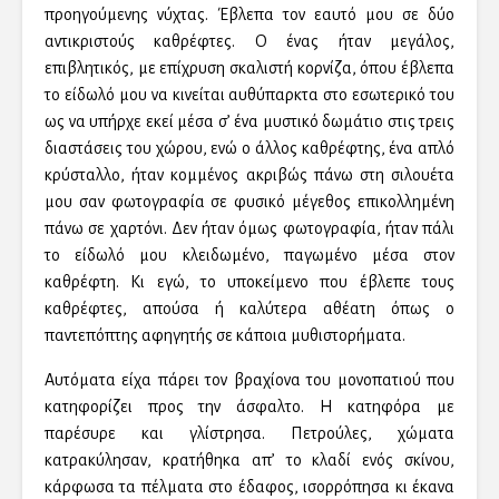
προηγούμενης νύχτας. Έβλεπα τον εαυτό μου σε δύο
αντικριστούς καθρέφτες. Ο ένας ήταν μεγάλος,
επιβλητικός, με επίχρυση σκαλιστή κορνίζα, όπου έβλεπα
το είδωλό μου να κινείται αυθύπαρκτα στο εσωτερικό του
ως να υπήρχε εκεί μέσα σ’ ένα μυστικό δωμάτιο στις τρεις
διαστάσεις του χώρου, ενώ ο άλλος καθρέφτης, ένα απλό
κρύσταλλο, ήταν κομμένος ακριβώς πάνω στη σιλουέτα
μου σαν φωτογραφία σε φυσικό μέγεθος επικολλημένη
πάνω σε χαρτόνι. Δεν ήταν όμως φωτογραφία, ήταν πάλι
το είδωλό μου κλειδωμένο, παγωμένο μέσα στον
καθρέφτη. Κι εγώ, το υποκείμενο που έβλεπε τους
καθρέφτες, απούσα ή καλύτερα αθέατη όπως ο
παντεπόπτης αφηγητής σε κάποια μυθιστορήματα.
Αυτόματα είχα πάρει τον βραχίονα του μονοπατιού που
κατηφορίζει προς την άσφαλτο. Η κατηφόρα με
παρέσυρε και γλίστρησα. Πετρούλες, χώματα
κατρακύλησαν, κρατήθηκα απ’ το κλαδί ενός σκίνου,
κάρφωσα τα πέλματα στο έδαφος, ισορρόπησα κι έκανα