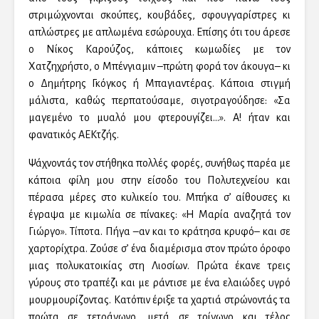
στριμώχνονται σκούπες, κουβάδες, σφουγγαρίστρες κι
απλώστρες με απλωμένα εσώρουχα. Επίσης ότι του άρεσε
ο Νίκος Καρούζος, κάποιες κωμωδίες με τον
Χατζηχρήστο, ο Μπένγιαμιν –πρώτη φορά τον άκουγα– κι
ο Δημήτρης Γκόγκος ή Μπαγιαντέρας. Κάποια στιγμή
μάλιστα, καθώς περπατούσαμε, σιγοτραγούδησε: «Σα
μαγεμένο το μυαλό μου φτερουγίζει…». Α! ήταν και
φανατικός ΑΕΚτζής.
Ψάχνοντάς τον στήθηκα πολλές φορές, συνήθως παρέα με
κάποια φίλη μου στην είσοδο του Πολυτεχνείου και
πέρασα μέρες στο κυλικείο του. Μπήκα σ’ αίθουσες κι
έγραψα με κιμωλία σε πίνακες: «Η Μαρία αναζητά τον
Γιώργο». Τίποτα. Πήγα –αν και το κράτησα κρυφό– και σε
χαρτορίχτρα. Ζούσε σ’ ένα διαμέρισμα στον πρώτο όροφο
μιας πολυκατοικίας στη Λιοσίων. Πρώτα έκανε τρεις
γύρους στο τραπέζι και με ράντισε με ένα ελαιώδες υγρό
μουρμουρίζοντας. Κατόπιν έριξε τα χαρτιά στρώνοντάς τα
πρώτα σε τετράγωνο, μετά σε τρίγωνο και τέλος