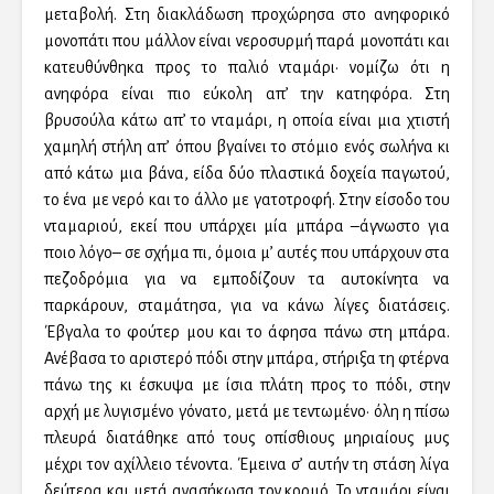
μεταβολή. Στη διακλάδωση προχώρησα στο ανηφορικό
μονοπάτι που μάλλον είναι νεροσυρμή παρά μονοπάτι και
κατευθύνθηκα προς το παλιό νταμάρι· νομίζω ότι η
ανηφόρα είναι πιο εύκολη απ’ την κατηφόρα. Στη
βρυσούλα κάτω απ’ το νταμάρι, η οποία είναι μια χτιστή
χαμηλή στήλη απ’ όπου βγαίνει το στόμιο ενός σωλήνα κι
από κάτω μια βάνα, είδα δύο πλαστικά δοχεία παγωτού,
το ένα με νερό και το άλλο με γατοτροφή. Στην είσοδο του
νταμαριού, εκεί που υπάρχει μία μπάρα –άγνωστο για
ποιο λόγο– σε σχήμα πι, όμοια μ’ αυτές που υπάρχουν στα
πεζοδρόμια για να εμποδίζουν τα αυτοκίνητα να
παρκάρουν, σταμάτησα, για να κάνω λίγες διατάσεις.
Έβγαλα το φούτερ μου και το άφησα πάνω στη μπάρα.
Ανέβασα το αριστερό πόδι στην μπάρα, στήριξα τη φτέρνα
πάνω της κι έσκυψα με ίσια πλάτη προς το πόδι, στην
αρχή με λυγισμένο γόνατο, μετά με τεντωμένο· όλη η πίσω
πλευρά διατάθηκε από τους οπίσθιους μηριαίους μυς
μέχρι τον αχίλλειο τένοντα. Έμεινα σ’ αυτήν τη στάση λίγα
δεύτερα και μετά ανασήκωσα τον κορμό. Το νταμάρι είναι