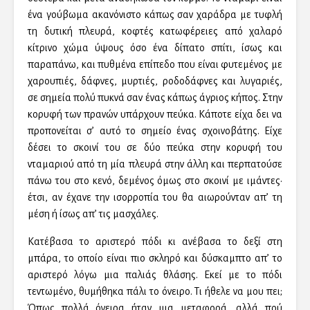
ένα γούβωμα ακανόνιστο κάπως σαν χαράδρα με τυφλή
τη δυτική πλευρά, κοφτές κατωφέρειες από χαλαρό
κίτρινο χώμα ύψους όσο ένα δίπατο σπίτι, ίσως και
παραπάνω, και πυθμένα επίπεδο που είναι φυτεμένος με
χαρουπιές, δάφνες, μυρτιές, ροδοδάφνες και λυγαριές,
σε σημεία πολύ πυκνά σαν ένας κάπως άγριος κήπος. Στην
κορυφή των πρανών υπάρχουν πεύκα. Κάποτε είχα δει να
προπονείται σ’ αυτό το σημείο ένας σχοινοβάτης. Είχε
δέσει το σκοινί του σε δύο πεύκα στην κορυφή του
νταμαριού από τη μία πλευρά στην άλλη και περπατούσε
πάνω του στο κενό, δεμένος όμως στο σκοινί με ιμάντες·
έτσι, αν έχανε την ισορροπία του θα αιωρούνταν απ’ τη
μέση ή ίσως απ’ τις μασχάλες.
Κατέβασα το αριστερό πόδι κι ανέβασα το δεξί στη
μπάρα, το οποίο είναι πιο σκληρό και δύσκαμπτο απ’ το
αριστερό λόγω μια παλιάς θλάσης. Εκεί με το πόδι
τεντωμένο, θυμήθηκα πάλι το όνειρο. Τι ήθελε να μου πει;
Όπως πολλά όνειρα ήταν μια μεταφορά, αλλά πού