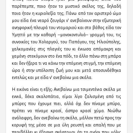
παρέπεμπε, ποιο ήταν το μυστικό σκέλος της, δηλαδή
ποια ήταν η κυριολεξία της; Πάνω από τον αριστερό ώμο
μου είδα ένα νεαρό ζευγάρι ν’ ανεβαίνουν στην εξωτερική
ανηφορική πλευρά του νταμαριού και στο βάθος είδα τον
Υμηττό με την καθαρή –μονοκοντυλιά– γραμμή του, τις
συνοικίες του Χολαργού, του Παπάγου, της Ηλιούπολης,
χαλκομανίες στις πλαγιές του κι ένιωσα απόμακρη και
χαμένη· στεκόμουν στο ένα πόδι, το άλλο πάνω στη μπάρα
και δεν ήξερα τι να κάνω την επόμενη στιγμή, την επόμενη
ώρα ή στην υπόλοιπη ζωή μου και μετά αποσυνδέθηκα
εντελώς και με είδα ν’ ανεβαίνω μια σκάλα.
Η εικόνα είναι η εξής: Ανεβαίνω μια τσιμεντένια σκάλα με
εννιά, δέκα σκαλοπάτια, είμαι λίγο ζαλισμένη από τις
μπύρες που έχουμε πιει, αλλά όχι δεν πίναμε μπύρα,
πρέπει να πίναμε κρασί, άσπρο κρασί χύμα. Νιώθω
ανάλαφρη, δεν ανεβαίνω τη σκάλα, μάλλον πετώ προς την
κορυφή της μέσα σε μια ύλη ρευστή και απαλή που με
περιβάλλει κι έξαφνα σκέφτομαι ότι το αγόρι που μόλις