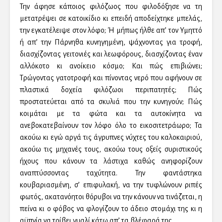
Την άφησε κάποιος φιλόζωος που φιλοδόξησε να τη
μετατρέψει σε κατοικίδιο κι επειδή αποδείχτηκε μπελάς,
την εγκατέλειψε στον λόφο; Ή μήπως ήλθε απ’ τον Υμηττό
ή απ’ την Πάρνηθα κυνηγημένη, ψάχνοντας για τροφή,
διασχίζοντας γειτονιές και λεωφόρους, διασχίζοντας έναν
αλλόκοτο κι ανοίκειο κόσμο; Και πώς επιβιώνει;
Τρώγοντας γατοτροφή και πίνοντας νερό που αφήνουν σε
πλαστικά δοχεία φιλόζωοι περιπατητές; Πώς
προστατεύεται από τα σκυλιά που την κυνηγούν; Πώς
κοιμάται με τα φώτα και τα αυτοκίνητα να
ανεβοκατεβαίνουν τον λόφο όλο το εικοσιτετράωρο; Τα
ακούω κι εγώ αργά τις άγρυπνες νύχτες του καλοκαιριού,
ακούω τις μηχανές τους, ακούω τους οξείς συριστικούς
ήχους που κάνουν τα λάστιχα καθώς ανηφορίζουν
αναπτύσσοντας ταχύτητα. Την φαντάστηκα
κουβαριασμένη, σ’ επιφυλακή, να την τυφλώνουν ριπές
φωτός, ακατανόητοι θόρυβοι να την κάνουν να τινάζεται, η
πείνα κι ο φόβος να φλογίζουν το άδειο στομάχι της κι η
αϋπνία να τρίβει γυαλί κάτω απ’ τα βλέφαρά της.