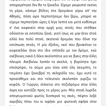
αποχαιρέτησα δεν θα το ξαναδώ. Είχαμε γνωριστεί εκείνη
τη μέρα, κάναμε βόλτες στα δρομάκια γύρω απ’ την
Αθηνάς, πόση ώρα περπατήσαμε δεν ξέρω, μπορεί να
είχαμε περπατήσει ώρες ή λίγα λεπτά και μετά καθίσαμε
σ’ ένα καφενείο στην αρχή μιας στοάς που στάθηκε
αδύνατον να εντοπίσω ξανά, γιατί ίσως να μην ήταν στοά
αλλά ένα πολύ στενό, σκοτεινό δρομάκι που έδινε την
εντύπωση στοάς. Η μία έξοδος, εκεί που βρισκόταν το
καφενεδάκι ήταν στο ίδιο επίπεδο με τον δρόμο, ενώ
ανέβαινες εννιά ή δέκα σκαλοπάτια για να βγεις στην άλλη
πλευρά. Ανεβαίνω λοιπόν τα σκαλιά, η βαρύτητα έχει
επιστρέψει, το σώμα μου είναι από ύλη άκαμπτη, το
τσιμέντο έχει ξαναβρεί τη σκληράδα του, έχω αυτό το
προαίσθημα και στο τελευταίο σκαλοπάτι γυρίζω το
κεφάλι. Ο Γιώργος στέκεται στο πεζοδρόμιο στην άλλη
άκρη και κοιτάζει προς το μέρος μου. Μία στενή λωρίδα
απογευματινού φωτός διαπερνά τις σκιές, πέφτει λοξά
ακριβώς πίσω του κι αφήνει μια φωτεινή σφήνα στον