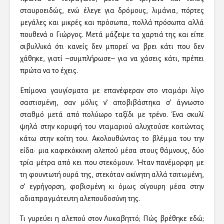
σταυροειδώς, ενώ έλεγε για δρόμους, λιμάνια, πόρτες
μεγάλες και μικρές και πρόσωπα, πολλά πρόσωπα αλλά
πουθενά ο Γιώργος. Μετά μάζεψε τα χαρτιά της και είπε
σιβυλλικά ότι κανείς δεν μπορεί να βρει κάτι που δεν
χάθηκε, γιατί –συμπλήρωσε– για να χάσεις κάτι, πρέπει
πρώτα να το έχεις.
Επίμονα γαυγίσματα με επανέφεραν στο νταμάρι λίγο
σαστισμένη, σαν μόλις ν’ αποβιβάστηκα σ’ άγνωστο
σταθμό μετά από πολύωρο ταξίδι με τρένο. Ένα σκυλί
ψηλά στην κορυφή του νταμαριού αλυχτούσε κοιτώντας
κάτω στην κοίτη του. Ακολουθώντας το βλέμμα του την
είδα· μια καφεκόκκινη αλεπού μέσα στους θάμνους, δύο
τρία μέτρα από κει που στεκόμουν. Ήταν πανέμορφη με
τη φουντωτή ουρά της, στεκόταν ακίνητη αλλά τσιτωμένη,
σ’ εγρήγορση, φοβισμένη κι όμως σίγουρη μέσα στην
αδιαπραγμάτευτη αλεπουδοσύνη της.
Τι γυρεύει η αλεπού στον Λυκαβηττό; Πώς βρέθηκε εδώ;