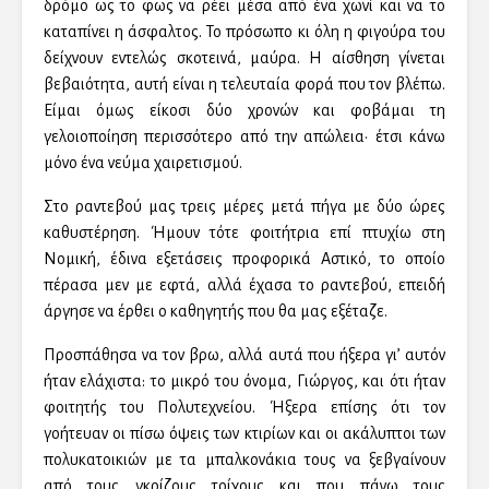
δρόμο ως το φως να ρέει μέσα από ένα χωνί και να το
καταπίνει η άσφαλτος. Το πρόσωπο κι όλη η φιγούρα του
δείχνουν εντελώς σκοτεινά, μαύρα. Η αίσθηση γίνεται
βεβαιότητα, αυτή είναι η τελευταία φορά που τον βλέπω.
Είμαι όμως είκοσι δύο χρονών και φοβάμαι τη
γελοιοποίηση περισσότερο από την απώλεια· έτσι κάνω
μόνο ένα νεύμα χαιρετισμού.
Στο ραντεβού μας τρεις μέρες μετά πήγα με δύο ώρες
καθυστέρηση. Ήμουν τότε φοιτήτρια επί πτυχίω στη
Νομική, έδινα εξετάσεις προφορικά Αστικό, το οποίο
πέρασα μεν με εφτά, αλλά έχασα το ραντεβού, επειδή
άργησε να έρθει ο καθηγητής που θα μας εξέταζε.
Προσπάθησα να τον βρω, αλλά αυτά που ήξερα γι’ αυτόν
ήταν ελάχιστα: το μικρό του όνομα, Γιώργος, και ότι ήταν
φοιτητής του Πολυτεχνείου. Ήξερα επίσης ότι τον
γοήτευαν οι πίσω όψεις των κτιρίων και οι ακάλυπτοι των
πολυκατοικιών με τα μπαλκονάκια τους να ξεβγαίνουν
από τους γκρίζους τοίχους και που πάνω τους