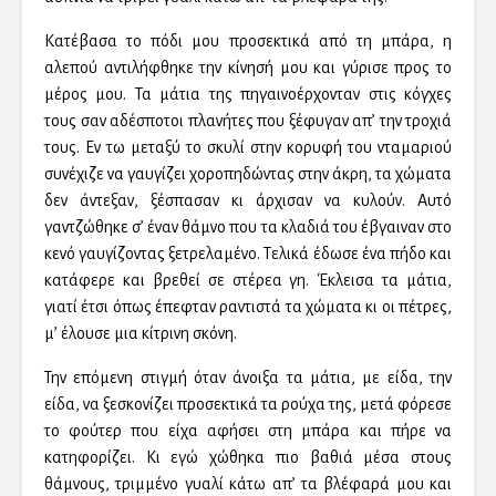
Κατέβασα το πόδι μου προσεκτικά από τη μπάρα, η
αλεπού αντιλήφθηκε την κίνησή μου και γύρισε προς το
μέρος μου. Τα μάτια της πηγαινοέρχονταν στις κόγχες
τους σαν αδέσποτοι πλανήτες που ξέφυγαν απ’ την τροχιά
τους. Εν τω μεταξύ το σκυλί στην κορυφή του νταμαριού
συνέχιζε να γαυγίζει χοροπηδώντας στην άκρη, τα χώματα
δεν άντεξαν, ξέσπασαν κι άρχισαν να κυλούν. Αυτό
γαντζώθηκε σ’ έναν θάμνο που τα κλαδιά του έβγαιναν στο
κενό γαυγίζοντας ξετρελαμένο. Τελικά έδωσε ένα πήδο και
κατάφερε και βρεθεί σε στέρεα γη. Έκλεισα τα μάτια,
γιατί έτσι όπως έπεφταν ραντιστά τα χώματα κι οι πέτρες,
μ’ έλουσε μια κίτρινη σκόνη.
Την επόμενη στιγμή όταν άνοιξα τα μάτια, με είδα, την
είδα, να ξεσκονίζει προσεκτικά τα ρούχα της, μετά φόρεσε
το φούτερ που είχα αφήσει στη μπάρα και πήρε να
κατηφορίζει. Κι εγώ χώθηκα πιο βαθιά μέσα στους
θάμνους, τριμμένο γυαλί κάτω απ’ τα βλέφαρά μου και