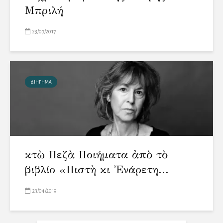
Μπριλή
23/07/2017
ΔΙΗΓΗΜΑ
Ὀκτὼ Πεζὰ Ποιήματα ἀπὸ τὸ
βιβλίο «Πιστὴ κι Ἐνάρετη...
23/04/2019