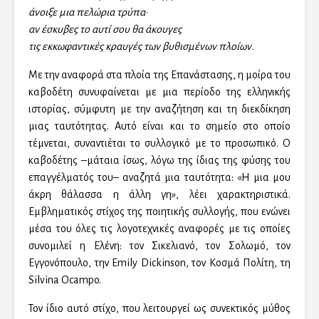
άνοιξε μια πελώρια τρύπα·
αν έσκυβες το αυτί σου θα άκουγες
τις εκκωφαντικές κραυγές των βυθισμένων πλοίων.
Με την αναφορά στα πλοία της Επανάστασης, η μοίρα του
καβοδέτη συνυφαίνεται με μια περίοδο της ελληνικής
ιστορίας, σύμφυτη με την αναζήτηση και τη διεκδίκηση
μιας ταυτότητας. Αυτό είναι και το σημείο στο οποίο
τέμνεται, συναντιέται το συλλογικό με το προσωπικό. Ο
καβοδέτης –μάταια ίσως, λόγω της ίδιας της φύσης του
επαγγέλματός του– αναζητά μια ταυτότητα: «Η μια μου
άκρη θάλασσα η άλλη γη», λέει χαρακτηριστικά.
Εμβληματικός στίχος της ποιητικής συλλογής, που ενώνει
μέσα του όλες τις λογοτεχνικές αναφορές με τις οποίες
συνομιλεί η Ελένη: τον Σικελιανό, τον Σολωμό, τον
Εγγονόπουλο, την Emily Dickinson, τον Κοσμά Πολίτη, τη
Silvina Ocampo.
Τον ίδιο αυτό στίχο, που λειτουργεί ως συνεκτικός μύθος