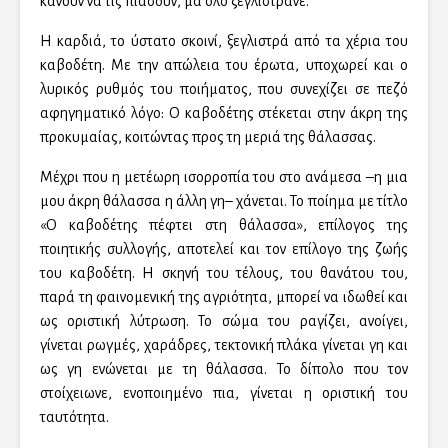
κάνουν να τις πιάσουν, μα όλο ξεγλιστράνε.
Η καρδιά, το ύστατο σκοινί, ξεγλιστρά από τα χέρια του
καβοδέτη. Με την απώλεια του έρωτα, υποχωρεί και ο
λυρικός ρυθμός του ποιήματος, που συνεχίζει σε πεζό
αφηγηματικό λόγο: Ο καβοδέτης στέκεται στην άκρη της
προκυμαίας, κοιτώντας προς τη μεριά της θάλασσας.
Μέχρι που η μετέωρη ισορροπία του στο ανάμεσα –η μια
μου άκρη θάλασσα η άλλη γη– χάνεται. Το ποίημα με τίτλο
«Ο καβοδέτης πέφτει στη θάλασσα», επίλογος της
ποιητικής συλλογής, αποτελεί και τον επίλογο της ζωής
του καβοδέτη. Η σκηνή του τέλους, του θανάτου του,
παρά τη φαινομενική της αγριότητα, μπορεί να ιδωθεί και
ως οριστική λύτρωση. Το σώμα του ραγίζει, ανοίγει,
γίνεται ρωγμές, χαράδρες, τεκτονική πλάκα γίνεται γη και
ως γη ενώνεται με τη θάλασσα. Το δίπολο που τον
στοίχειωνε, ενοποιημένο πια, γίνεται η οριστική του
ταυτότητα.