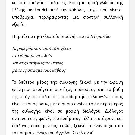
και στις υπόγειες πολιτείες. Και η ποιητική γλώσσα της
Ελένης ακολουθεί αυτή την κάθοδο, μέχρι που γίνεται
υποβρύχια, περιγράφοντας μια σιωπηλή συλλογική
εξορία.
Παραθέτω την τελευταία στροφή από το
Ιντερμέδιο
:
Περιφερόμαστε από τότε ξένοι
στα βυθισμένα πλοία
και στις υπόγειες πολιτείες
με τους σπασμένους κάβους.
Το δεύτερο μέρος της συλλογής ξεκινά με την άφωνη
φωνή που ακούγεται, σαν ήχος απόκοσμος, από τα βάθη
της υπόγειας πολιτείας. Το ποίημα με τίτλο «Ξένε, ποιος
είναι ο τόπος σου», με το οποίο ανοίγει το δεύτερο μέρος
της συλλογής, είναι σε μορφή διαλόγου. Διάλογος
ανάμεσα στις φωνές του ποιήματος, αλλά ταυτόχρονα και
διάλογος διακειμενικός, καθώς ξεκινά με έναν στίχο από
το ποίημα «Ξένος» του Άγγελου Σικελιανού.