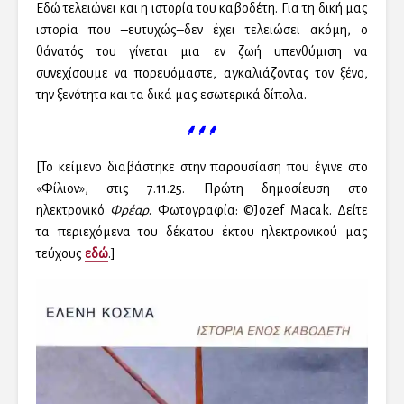
Εδώ τελειώνει και η ιστορία του καβοδέτη. Για τη δική μας
ιστορία που –ευτυχώς–δεν έχει τελειώσει ακόμη, ο
θάνατός του γίνεται μια εν ζωή υπενθύμιση να
συνεχίσουμε να πορευόμαστε, αγκαλιάζοντας τον ξένο,
την ξενότητα και τα δικά μας εσωτερικά δίπολα.
⸙⸙⸙
[Το κείμενο διαβάστηκε στην παρουσίαση που έγινε στο
«Φίλιον», στις 7.11.25. Πρώτη δημοσίευση στο
ηλεκτρονικό
Φρέαρ
. Φωτογραφία: ©Jozef Macak. Δείτε
τα περιεχόμενα του δέκατου έκτου ηλεκτρονικού μας
τεύχους
εδώ
.]