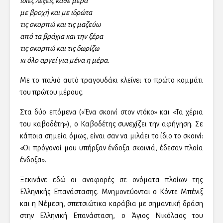
ίδιες λέξεις κάθε μέρα
με βροχή και με ιδρώτα
τις σκορπώ και τις μαζεύω
από τα βράχια και την ξέρα
τις σκορπώ και τις δωρίζω
κι όλο αργεί για μένα η μέρα.
Με το παλιό αυτό τραγουδάκι κλείνει το πρώτο κομμάτι
του πρώτου μέρους.
Στα δύο επόμενα («Ένα σκοινί στον ντόκο» και «Τα χέρια
του καβοδέτη»), ο Καβοδέτης συνεχίζει την αφήγηση. Σε
κάποια σημεία όμως, είναι σαν να μιλάει το ίδιο το σκοινί:
«Οι πρόγονοί μου υπήρξαν ένδοξα σκοινιά, έδεσαν πλοία
ένδοξα».
Ξεκινάνε εδώ οι αναφορές σε ονόματα πλοίων της
Ελληνικής Επανάστασης. Μνημονεύονται ο Κόντε Μπένιξ
και η Νέμεση, σπετσιώτικα καράβια με σημαντική δράση
στην Ελληνική Επανάσταση, ο Άγιος Νικόλαος του