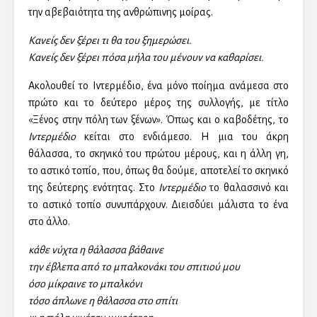
την αβεβαιότητα της ανθρώπινης μοίρας.
Κανείς δεν ξέρει τι θα του ξημερώσει.
Κανείς δεν ξέρει πόσα μήλα του μένουν να καθαρίσει.
Ακολουθεί το Ιντερμέδιο, ένα μόνο ποίημα ανάμεσα στο
πρώτο και το δεύτερο μέρος της συλλογής, με τίτλο
«Ξένος στην πόλη των ξένων». Όπως και ο καβοδέτης, το
Ιντερμέδιο
κείται στο ενδιάμεσο. Η μια του άκρη
θάλασσα, το σκηνικό του πρώτου μέρους, και η άλλη γη,
το αστικό τοπίο, που, όπως θα δούμε, αποτελεί το σκηνικό
της δεύτερης ενότητας. Στο
Ιντερμέδιο
το θαλασσινό και
το αστικό τοπίο συνυπάρχουν. Διεισδύει μάλιστα το ένα
στο άλλο.
κάθε νύχτα η θάλασσα βάθαινε
την έβλεπα από το μπαλκονάκι του σπιτιού μου
όσο μίκραινε το μπαλκόνι
τόσο άπλωνε η θάλασσα στο σπίτι