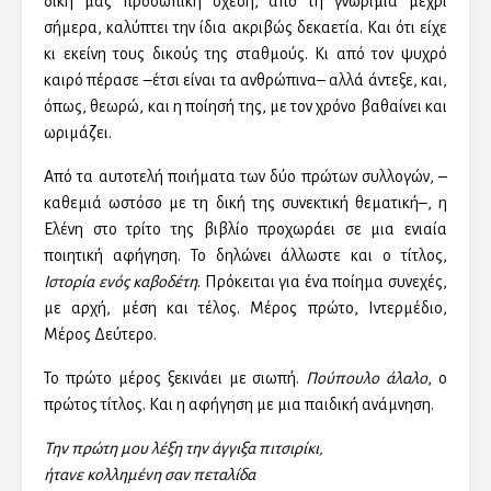
δική μας προσωπική σχέση, από τη γνωριμία μέχρι
σήμερα, καλύπτει την ίδια ακριβώς δεκαετία. Και ότι είχε
κι εκείνη τους δικούς της σταθμούς. Κι από τον ψυχρό
καιρό πέρασε –έτσι είναι τα ανθρώπινα– αλλά άντεξε, και,
όπως, θεωρώ, και η ποίησή της, με τον χρόνο βαθαίνει και
ωριμάζει.
Από τα αυτοτελή ποιήματα των δύο πρώτων συλλογών, –
καθεμιά ωστόσο με τη δική της συνεκτική θεματική–, η
Ελένη στο τρίτο της βιβλίο προχωράει σε μια ενιαία
ποιητική αφήγηση. Το δηλώνει άλλωστε και ο τίτλος,
Ιστορία ενός καβοδέτη
. Πρόκειται για ένα ποίημα συνεχές,
με αρχή, μέση και τέλος. Μέρος πρώτο, Ιντερμέδιο,
Μέρος Δεύτερο.
Το πρώτο μέρος ξεκινάει με σιωπή.
Πούπουλο άλαλο
, ο
πρώτος τίτλος. Και η αφήγηση με μια παιδική ανάμνηση.
Την πρώτη μου λέξη την άγγιξα πιτσιρίκι,
ήτανε κολλημένη σαν πεταλίδα