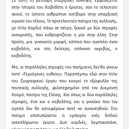
Σε αυτή τη μετέωρη υπαρξιακή συνθήκη, εμφανίζεται
στην Ιστορία του Καβοδέτη ο έρωτας: σαν το τελευταίο
σκοινί, το ύστατο ανθρώπινο αντίβαρο στην υπαρξιακή
αγωνία του τέλους. Το προτελευταίο ποίημα της συλλογής,
με τίτλο Καρδιά πάνω σε πέτρα, ξεκινά με δύο στροφές
αντικριστές, που καθρεφτίζεται η μία στην άλλη. Στην
πρώτη, μια γυναικεία μορφή, κάποια που αγαπάει έναν
καβοδέτη, και στη δεύτερη, απέναντι ακριβώς, ο
καβοδέτης.
Μα, οι παράλληλες στροφές του ποιήματος δεν θα γίνουν
ποτέ «Τεμνόμενες ευθείες». Παραπέμπω εδώ στον τίτλο
του ζωγραφικού έργου που κοσμεί το εξώφυλλο της
ποιητικής συλλογής, φιλοτεχνημένο από τον Διαμαντή
Κοσμά, πατέρα της Ελένης. Και όπως οι δύο παράλληλες
στροφές, έτσι και ο καβοδέτης και η γυναίκα που τον
αγαπά δεν θα καταφέρουν ποτέ να συναντηθούν. Στο
ποίημα αποτυπώνεται η εμπειρία ενός διπλού
ανεκπλήρωτου έρωτα. Δυο καρδιές, λαμποκοπάνε,