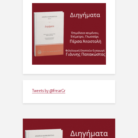
Tweets by @FrearGr