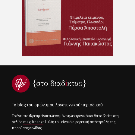
To blog του ομώνυμου λογοτεχνικού περιοδικού.
Το έντυπο Φρέαρ είναι πλέον μόνο ηλεκτρονικό και θα το βρείτε στη
σελίδα
mag.frear.gr
. Η ύλη του είναι διαφορετική από την ύλη της
παρούσας σελίδας.