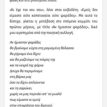
φωνή και στα βυθισμένα πλοία.
«Κι έχε τον νου σου», λένε στον καβοδέτη. «Εμείς δεν
είμαστε ούτε καπεταναίοι ούτε ψαράδες». Με αυτό το
δίστιχο, γίνεται η μετάβαση στο επόμενο κομμάτι του
πρώτου μέρους, με τίτλο «Αν ήμασταν ψαράδες», δικό
μου αγαπημένο από την ποιητική συλλογή.
Αν ήμασταν ψαράδες
θα βγαίναμε νύχτα στη ραγισμένη θάλασσα
θα ρίχναμε ένα δίχτυ
και θα μαζεύαμε τις πίκρες της
και τα νεκρά της ψάρια·
ήσυχα θα περιμέναμε
στη βάρκα μας
όσο το δίχτυ απλώνεται
και τη σαρώνει,
χωρίς να μας περνάει απ’ το μυαλό
πως είμαστε κι εμείς
στην επικράτεια του διχτυού.