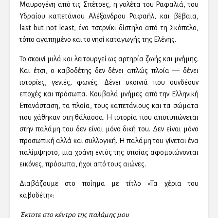
Μαυρογένη από τις Σπέτσες, η γολέτα του Ραφαλιά, του
Υδραίου καπετάνιου Αλέξανδρου Ραφαήλ, και βέβαια,
last but not least, ένα τσερνίκι δίστηλο από τη Σκόπελο,
τόπο αγαπημένο και το νησί καταγωγής της Ελένης.
Το σκοινί μιλά και λειτουργεί ως αρτηρία ζωής και μνήμης.
Και έτσι, ο καβοδέτης δεν δένει απλώς πλοία — δένει
ιστορίες, γενιές, φωνές. Δένει σκοινιά που συνδέουν
εποχές και πρόσωπα. Κουβαλά μνήμες από την Ελληνική
Επανάσταση, τα πλοία, τους καπετάνιους και τα σώματα
που χάθηκαν στη θάλασσα. Η ιστορία που αποτυπώνεται
στην παλάμη του δεν είναι μόνο δική του. Δεν είναι μόνο
προσωπική αλλά και συλλογική. Η παλάμη του γίνεται ένα
παλίμψηστο, μια χοάνη εντός της οποίας αφομοιώνονται
εικόνες, πρόσωπα, ήχοι από τους αιώνες.
Διαβάζουμε στο ποίημα με τίτλο «Τα χέρια του
καβοδέτη»:
Έκτοτε στο κέντρο της παλάμης μου