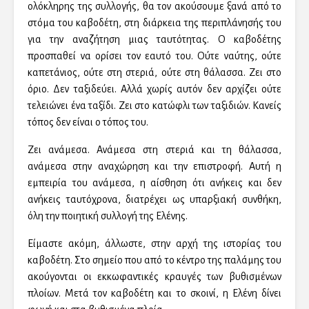
ολόκληρης της συλλογής, θα τον ακούσουμε ξανά από το
στόμα του καβοδέτη, στη διάρκεια της περιπλάνησής του
για την αναζήτηση μιας ταυτότητας. Ο καβοδέτης
προσπαθεί να ορίσει τον εαυτό του. Ούτε ναύτης, ούτε
καπετάνιος, ούτε στη στεριά, ούτε στη θάλασσα. Ζει στο
όριο. Δεν ταξιδεύει. Αλλά χωρίς αυτόν δεν αρχίζει ούτε
τελειώνει ένα ταξίδι. Ζει στο κατώφλι των ταξιδιών. Κανείς
τόπος δεν είναι ο τόπος του.
Ζει ανάμεσα. Ανάμεσα στη στεριά και τη θάλασσα,
ανάμεσα στην αναχώρηση και την επιστροφή. Αυτή η
εμπειρία του ανάμεσα, η αίσθηση ότι ανήκεις και δεν
ανήκεις ταυτόχρονα, διατρέχει ως υπαρξιακή συνθήκη,
όλη την ποιητική συλλογή της Ελένης.
Eίμαστε ακόμη, άλλωστε, στην αρχή της ιστορίας του
καβοδέτη. Στο σημείο που από το κέντρο της παλάμης του
ακούγονται οι εκκωφαντικές κραυγές των βυθισμένων
πλοίων. Μετά τον καβοδέτη και το σκοινί, η Ελένη δίνει