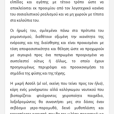
ελπίδας και αγάπης με τέτοιο τρόπο ώστε να
αποκλείονται εκ προοιμίου από τον λογοτεχνικό κανόνα
του σοσιαλιστικού ρεαλισμού και να μη χωρούν με τίποτα
στα καλούπια του.
Οι ήρωές του, σμιλεμένοι πάνω στα πρότυπα του
ρομαντισμού, διαθέτουν οξυμένη την ικανότητα της
ενόρασης και της διαίσθησης και είναι προικισμένοι με
τόση αποφασιστικότητα και θέληση ώστε να προχωρούν
με σιγουριά προς ένα πεπρωμένο προορισμένο να
συντελεστεί ούτως ή άλλως, το οποίο έχουν
προηγουμένως περιγράψει και προοικονομήσει τα
σημάδια της φύσης και της τέχνης.
Η μικρή Ασσόλ (al sol, εκείνη που τείνει προς τον ήλιο),
κόρη ενός μονόχνωτου αλλά καλόγνωμου ναυτικού που
βιοπορίζεται φτιάχνοντας χειροποίητα παιχνίδια,
λοξοδρομώντας θα συναντήσει μες στο δάσος έναν
σεβάσμιο γερο-παραμυθά, δεινό μυθοπλάστη και
τετραπέρατο αφηγητή, που θα της μιλήσει προφητικά για