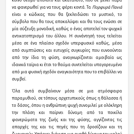
να φανερωθεί για να τους φέρει κοντά. Τα
Πορφυρά Πανιά
είναι ο κώδικας που θα ξεκλειδώσει το μυστικό, το
σύμβολο που θα τους αποκαλύψει και θα τους ενώσει σε
μία σύζευξη μοναδική, καθώς ο ένας αποτελεί τον ψυχικό
αντικατοπτρισμό του άλλου. Η συνάντησή τους τελείται
μέσα σε ένα πλαίσιο σχεδόν υπερφυσικό καθώς, μέσα
από συμπτώσεις και ευτυχείς συγκυρίες που ευνοούνται
από την ίδια τη φύση, αναγνωρίζονται αμοιβαία ως
ιδανικά ταίρια κι έτσι το θαύμα συντελείται υπαγορευμένο
από μια φυσική σχεδόν αναγκαιότητα που το επιβάλλει να
συμβεί.
Όλα αυτά συμβαίνουν μέσα σε μια ατμόσφαιρα
παραμυθιού, σε τόπους αρχετυπικούς όπως η θάλασσα ή
το δάσος, όπου η ανθρώπινη ψυχή συνομιλεί με ολόκληρη
την πλάση και παίρνει δύναμη από τα ποικίλα
φανερώματα της ζωής και της φύσης, αγγίζοντας τις
απαρχές της και τις πηγές που τη δροσίζουν και τη
ζωογονούν. Υπάρχει διάχυτη μια αγαθή δύναμη του καλού