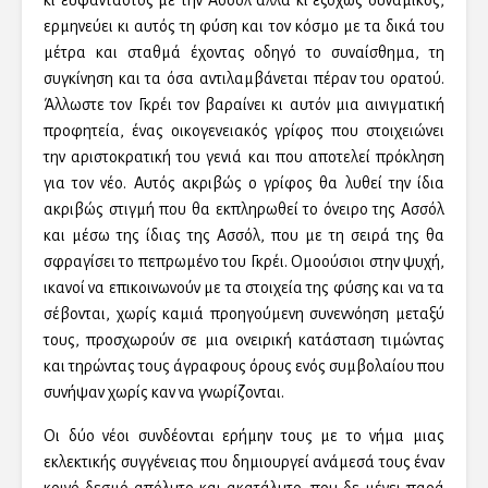
ερμηνεύει κι αυτός τη φύση και τον κόσμο με τα δικά του
μέτρα και σταθμά έχοντας οδηγό το συναίσθημα, τη
συγκίνηση και τα όσα αντιλαμβάνεται πέραν του ορατού.
Άλλωστε τον Γκρέι τον βαραίνει κι αυτόν μια αινιγματική
προφητεία, ένας οικογενειακός γρίφος που στοιχειώνει
την αριστοκρατική του γενιά και που αποτελεί πρόκληση
για τον νέο. Αυτός ακριβώς ο γρίφος θα λυθεί την ίδια
ακριβώς στιγμή που θα εκπληρωθεί το όνειρο της Ασσόλ
και μέσω της ίδιας της Ασσόλ, που με τη σειρά της θα
σφραγίσει το πεπρωμένο του Γκρέι. Ομοούσιοι στην ψυχή,
ικανοί να επικοινωνούν με τα στοιχεία της φύσης και να τα
σέβονται, χωρίς καμιά προηγούμενη συνεννόηση μεταξύ
τους, προσχωρούν σε μια ονειρική κατάσταση τιμώντας
και τηρώντας τους άγραφους όρους ενός συμβολαίου που
συνήψαν χωρίς καν να γνωρίζονται.
Οι δύο νέοι συνδέονται ερήμην τους με το νήμα μιας
εκλεκτικής συγγένειας που δημιουργεί ανάμεσά τους έναν
κοινό δεσμό απόλυτο και ακατάλυτο, που δε μένει παρά