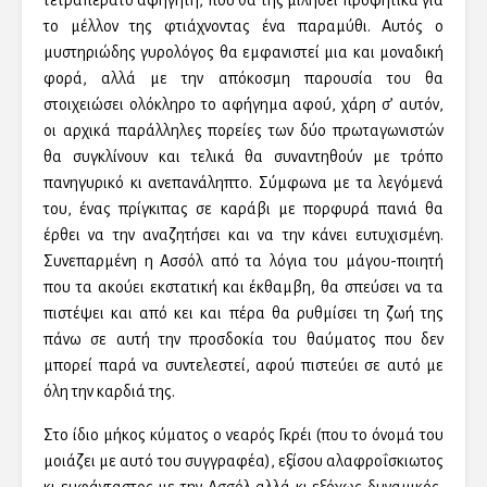
το μέλλον της φτιάχνοντας ένα παραμύθι. Αυτός ο
μυστηριώδης γυρολόγος θα εμφανιστεί μια και μοναδική
φορά, αλλά με την απόκοσμη παρουσία του θα
στοιχειώσει ολόκληρο το αφήγημα αφού, χάρη σ’ αυτόν,
οι αρχικά παράλληλες πορείες των δύο πρωταγωνιστών
θα συγκλίνουν και τελικά θα συναντηθούν με τρόπο
πανηγυρικό κι ανεπανάληπτο. Σύμφωνα με τα λεγόμενά
του, ένας πρίγκιπας σε καράβι με πορφυρά πανιά θα
έρθει να την αναζητήσει και να την κάνει ευτυχισμένη.
Συνεπαρμένη η Ασσόλ από τα λόγια του μάγου-ποιητή
που τα ακούει εκστατική και έκθαμβη, θα σπεύσει να τα
πιστέψει και από κει και πέρα θα ρυθμίσει τη ζωή της
πάνω σε αυτή την προσδοκία του θαύματος που δεν
μπορεί παρά να συντελεστεί, αφού πιστεύει σε αυτό με
όλη την καρδιά της.
Στο ίδιο μήκος κύματος ο νεαρός Γκρέι (που το όνομά του
μοιάζει με αυτό του συγγραφέα), εξίσου αλαφροΐσκιωτος
κι ευφάνταστος με την Ασσόλ αλλά κι εξόχως δυναμικός,