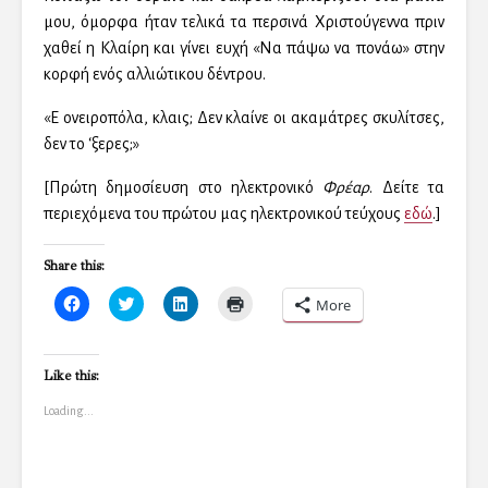
μου, όμορφα ήταν τελικά τα περσινά Χριστούγεννα πριν
χαθεί η Κλαίρη και γίνει ευχή «Να πάψω να πονάω» στην
κορφή ενός αλλιώτικου δέντρου.
«Ε ονειροπόλα, κλαις; Δεν κλαίνε οι ακαμάτρες σκυλίτσες,
δεν το ‘ξερες;»
[Πρώτη δημοσίευση στο ηλεκτρονικό
Φρέαρ
. Δείτε τα
περιεχόμενα του πρώτου μας ηλεκτρονικού τεύχους
εδώ
.]
Share this:
C
C
C
C
More
l
l
l
l
i
i
i
i
c
c
c
c
k
k
k
k
t
t
t
t
Like this:
o
o
o
o
s
s
s
p
Loading...
h
h
h
r
a
a
a
i
r
r
r
n
e
e
e
t
o
o
o
(
n
n
n
O