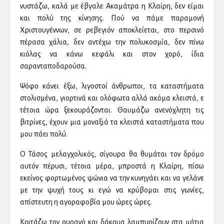
νυστάζω, καλά με έβγαλε Ακαμάτρα η Κλαίρη, δεν είμαι
και πολύ της κίνησης. Πού να πάμε παραμονή
Χριστουγέννων, σε ρεβεγιόν αποκλείεται, στο περσινό
πέρασα χάλια, δεν αντέχω την πολυκοσμία, δεν πίνω
κιόλας να κάνω κεφάλι και στον χορό, ίδια
σαρανταποδαρούσα.
Ψόφο κάνει έξω, λιγοστοί άνθρωποι, τα καταστήματα
στολισμένα, γιορτινά και ολόφωτα αλλά ακόμα κλειστά, ε
τέτοια ώρα ξεκουράζονται. Θαυμάζω ανενόχλητη τις
βιτρίνες, έχουν μια μοναξιά τα κλειστά καταστήματα που
μου πάει πολύ.
Ο Τάσος μελαγχολικός, σίγουρα θα θυμάται τον δρόμο
αυτόν πέρυσι, τέτοια μέρα, μπροστά η Κλαίρη, πίσω
εκείνος φορτωμένος ψώνια να την κυνηγάει και να γελάνε
με την ψυχή τους κι εγώ να κρύβομαι στις γωνίες,
απίστευτη η αγοραφοβία μου ώρες ώρες.
Κοιτάζω τον ουρανό και δάκρυα λαμπυρίζουν στα μάτια