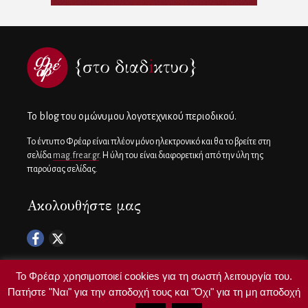
To blog του ομώνυμου λογοτεχνικού περιοδικού.
Το έντυπο Φρέαρ είναι πλέον μόνο ηλεκτρονικό και θα το βρείτε στη
σελίδα
mag.frear.gr
. Η ύλη του είναι διαφορετική από την ύλη της
παρούσας σελίδας.
Ακολουθήστε μας
Το Φρέαρ χρησιμοποιεί cookies για τη σωστή λειτουργία του.
Πατήστε "Ναι" για την αποδοχή τους και "Όχι" για τη μη αποδοχή
Copyright ©
frear.gr