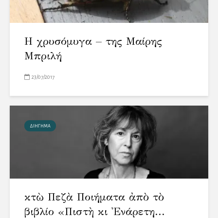
Η χρυσόμυγα – της Μαίρης
Μπριλή
23/07/2017
ΔΙΗΓΗΜΑ
Ὀκτὼ Πεζὰ Ποιήματα ἀπὸ τὸ
βιβλίο «Πιστὴ κι Ἐνάρετη...