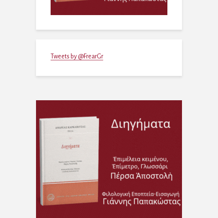
Tweets by @FrearGr