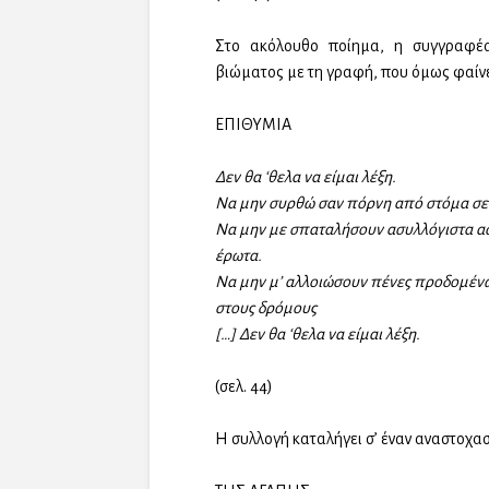
Στο ακόλουθο ποίημα, η συγγραφέα
βιώματος με τη γραφή, που όμως φαίν
ΕΠΙΘΥΜΙΑ
Δεν θα ‘θελα να είμαι λέξη.
Να μην συρθώ σαν πόρνη από στόμα σε
Να μην με σπαταλήσουν ασυλλόγιστα ασ
έρωτα.
Να μην μ’ αλλοιώσουν πένες προδομένω
στους δρόμους
[…] Δεν θα ‘θελα να είμαι λέξη.
(σελ. 44)
Η συλλογή καταλήγει σ’ έναν αναστοχα