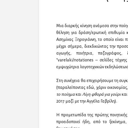
Μια διαρκής κίνηση ανάμεσα στην ποίησ
θέληση για δράση/ερωτική επιθυμία κ
Ασημίνας Ξηρογιάννη, το οποίο είναι 
μέχρι σήμερα, διεκδικώντας την προσο
αγωγής, ποιήτρια, πεζογράφος, δ
“varelaki/notationes – σελίδες τέχνη
εμψυχώτρια λογοτεχνικών εκδηλώσεων)
Στη συνέχεια θα επιχειρήσουμε τη συγκ
(παραλείποντας εδώ, χάριν οικονομίας
το ποίημα
και
Λίγη φθορά για γούρι
και
2017 μαζί με την Αγγέλα Γαβρίλη).
Η προμετωπίδα της πρώτης ποιητικής
προειδοποιεί ήδη, από το ξεκίνημα