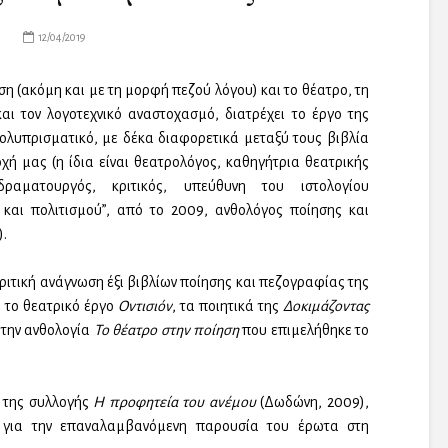
12/04/2019
η (ακόμη και με τη μορφή πεζού λόγου) και το θέατρο, τη
αι τον λογοτεχνικό αναστοχασμό, διατρέχει το έργο της
πολυπρισματικό, με δέκα διαφορετικά μεταξύ τους βιβλία
χή μας (η ίδια είναι θεατρολόγος, καθηγήτρια θεατρικής
ραματουργός, κριτικός, υπεύθυνη του ιστολογίου
ς και πολιτισμού”, από το 2009, ανθολόγος ποίησης και
.
ριτική ανάγνωση έξι βιβλίων ποίησης και πεζογραφίας της
, το θεατρικό έργο
Οντισιόν
, τα ποιητικά της
Δοκιμάζοντας
 την ανθολογία
Το θέατρο στην ποίηση
που επιμελήθηκε το
 της συλλογής
Η προφητεία του ανέμου
(Δωδώνη, 2009),
, για την επαναλαμβανόμενη παρουσία του έρωτα στη