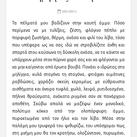
26/07/2017
Τα πέλματά μου βαδίζουν στην καυτή άμμο. Πόσο
περίμενα να με τυλίξεις, ζέστη, φλόγινο πέπλο με
πορφυρή ζωστήρα, θέρμη, ανάσα και φιλί του λίβα, τόσο
που υπέφερα ως να σας ιδώ να στροβιλίζετε άνθη και
σπαρτά στου καύσωνα τη δύσκολη ανάσα, να τα κάνετε να
υπάρχουν μέσα στον πύρινο χορό σας και να φλέγονται μα
να μην καίγονται από έρωτα βουβό. Πονάει ο ιδρώτας στα
μηλίγγια, κυλά σταγόνα τη σταγόνα, φτιάχνει αιμάτινες
ραβδώσεις, χαράζει σκεύη κεραμέως με εύθραυστα
αισθήματα και όνειρα τυφλά, χωλά, λειψά, ρυτιδιασμένα,
πήλινα θραύσματα, ανάκατα ριγμένα σαν σε πανάρχαιο
αποθέτη. Σκύβω απαλά να μαζέψω έναν μοναδικό,
πολύτιμο κόκκο από την ολοπόρφυρη άμμο,
πυρακτωμένο από τον ήλιο και τον λίβα. Μέσα στην
παλάμη μου τρυφερά του ψιθυρίζω, του υπόσχομαι πως
στη μνήμη μου θα τον κρατήσω, ολοζώντανο, πυρωμένο,