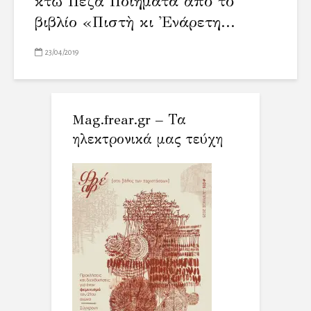
Ὀκτὼ Πεζὰ Ποιήματα ἀπὸ τὸ
βιβλίο «Πιστὴ κι Ἐνάρετη...
23/04/2019
Mag.frear.gr – Τα
ηλεκτρονικά μας τεύχη