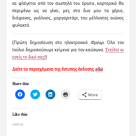
να φλέγεται από τον σιωπηλό του έρωτα, καρτερικά θα
περιμένω ως να γίνει, μες στα δυο μου τα χέρια,
διάφανος, γυάλινος, μαργαριτάρι, του μέλλοντος αιώνος
φυλακτό.
[Πρώτη δημοσίευση στο ηλεκτρονικό
Φρέαρ
. Όλο τον
Ιούλιο δημοσιεύουμε κείμενα για τον καύσωνα.
Στείλτε κι
εσείς το δικό σας!
]
Δείτε τα περιεχόμενα της έντυπης έκδοσης
εδώ
.
Share this:
C
C
C
C
More
l
l
l
l
i
i
i
i
c
c
c
c
k
k
k
k
t
t
t
t
Like this:
o
o
o
o
s
s
s
p
Loading...
h
h
h
r
a
a
a
i
r
r
r
n