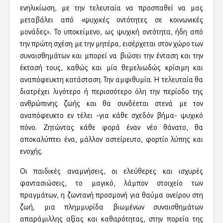
ενηλικίωση, με την τελευταία να προσπαθεί να μας
μεταβάλει από «ψυχικές οντότητες σε κοινωνικές
μονάδες». Το υποκείμενο, ως ψυχική οντότητα, ήδη από
την πρώτη σχέση με την μητέρα, εισέρχεται στον χώρο των
συναισθημάτων και μπορεί να βιώσει την ένταση και την
έκτασή τους, καθώς και μία θεμελιωδώς κρίσιμη και
αναπόφευκτη κατάσταση. Την αμφιθυμία. Η τελευταία θα
διατρέχει λιγότερο ή περισσότερο όλη την περίοδο της
ανθρώπινης ζωής και θα συνδέεται στενά με τον
αναπόφευκτο εν τέλει -για κάθε σχεδόν βήμα- ψυχικό
πόνο. Ζητώντας κάθε φορά έναν νέο θάνατο, θα
αποκαλύπτει ένα, μάλλον αστείρευτο, φορτίο λύπης και
ενοχής.
Οι παιδικές αναμνήσεις, οι ελεύθερες και ισχυρές
φαντασιώσεις, το μαγικό, λάμπον στοιχείο των
πραγμάτων, η ζωντανή προσμονή για θαύμα ονείρου στη
ζωή, μια πλημμυρίδα βιωμένων συναισθημάτων
απαράμιλλης αξίας και καθαρότητας, στην πορεία της