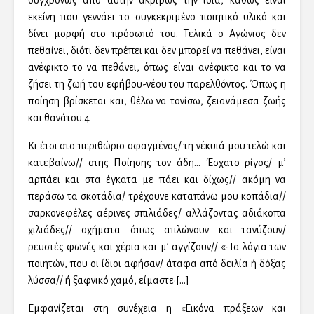
συγχρόνως από αυτήν ακριβώς την ίδια, καθώς είναι
εκείνη που γεννάει το συγκεκριμένο ποιητικό υλικό και
δίνει μορφή στο πρόσωπό του. Τελικά ο Αγώνιος δεν
πεθαίνει, διότι δεν πρέπει και δεν μπορεί να πεθάνει, είναι
ανέφικτο το να πεθάνει, όπως είναι ανέφικτο και το να
ζήσει τη ζωή του εφήβου-νέου του παρελθόντος. Όπως η
ποίηση βρίσκεται και, θέλω να τονίσω, ζειανάμεσα ζωής
και θανάτου.4
Κι έτσι στο περιθώριο σφαγμένος/ τη νέκυιά μου τελώ και
κατεβαίνω// στης Ποίησης τον άδη… Έσχατο ρίγος/ μ’
αρπάει και στα έγκατα με πάει και δίχως// ακόμη να
περάσω τα σκοτάδια/ τρέχουνε καταπάνω μου κοπάδια//
σαρκονεφέλες αέρινες σπιλιάδες/ αλλάζοντας αδιάκοπα
χιλιάδες// σχήματα όπως απλώνουν και τανύζουν/
ρευστές φωνές και χέρια και μ’ αγγίζουν// «-Τα λόγια των
ποιητών, που οι ίδιοι αφήσαν/ άταφα από δειλία ή δόξας
λύσσα// ή ξαφνικό χαμό, είμαστε•[…]
Εμφανίζεται στη συνέχεια η «Εικόνα πράξεων και