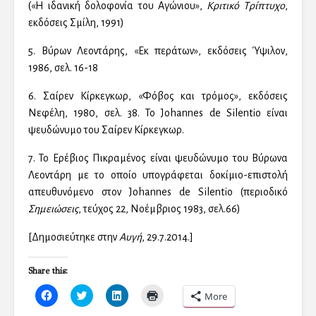
(«Η ιδανική δολοφονία του Αγώνιου»,
Κριτικό Τρίπτυχο
,
εκδόσεις Σμίλη, 1991)
5. Βύρων Λεοντάρης, «Εκ περάτων», εκδόσεις Ύψιλον,
1986, σελ. 16-18
6. Σαίρεν Κίρκεγκωρ, «Φόβος και τρόμος», εκδόσεις
Νεφέλη, 1980, σελ. 38. Το Johannes de Silentio είναι
ψευδώνυμο του Σαίρεν Κίρκεγκωρ.
7. Το Ερέβιος Πικραμένος είναι ψευδώνυμο του Βύρωνα
Λεοντάρη με το οποίο υπογράφεται δοκίμιο-επιστολή
απευθυνόμενο στον Johannes de Silentio (περιοδικό
Σημειώσεις
, τεύχος 22, Νοέμβριος 1983, σελ.66)
[Δημοσιεύτηκε στην
Αυγή
, 29.7.2014.]
Share this:
C
C
C
C
More
l
l
l
l
i
i
i
i