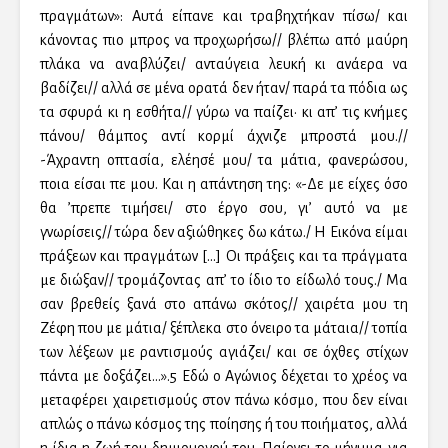
πραγμάτων»: Αυτά είπανε και τραβηχτήκαν πίσω/ και
κάνοντας πιο μπρος να προχωρήσω// βλέπω από μαύρη
πλάκα να αναβλύζει/ ανταύγεια λευκή κι ανάερα να
βαδίζει// αλλά σε μένα ορατά δεν ήταν/ παρά τα πόδια ως
τα σφυρά κι η εσθήτα// γύρω να παίζει• κι απ’ τις κνήμες
πάνου/ θάμπος αντί κορμί άχνιζε μπροστά μου.//
-Άχραντη οπτασία, ελέησέ μου/ τα μάτια, φανερώσου,
ποια είσαι πε μου. Και η απάντηση της: «-Δε με είχες όσο
θα ’πρεπε τιμήσει/ στο έργο σου, γι’ αυτό να με
γνωρίσεις// τώρα δεν αξιώθηκες δω κάτω./ Η Εικόνα είμαι
πράξεων και πραγμάτων […] Οι πράξεις και τα πράγματα
με διώξαν// τρομάζοντας απ’ το ίδιο το είδωλό τους./ Μα
σαν βρεθείς ξανά στο απάνω σκότος// χαιρέτα μου τη
Ζέφη που με μάτια/ ξέπλεκα στο όνειρο τα μάταια// τοπία
των λέξεων με ραντισμούς αγιάζει/ και σε όχθες στίχων
πάντα με δοξάζει…».5 Εδώ ο Αγώνιος δέχεται το χρέος να
μεταφέρει χαιρετισμούς στον πάνω κόσμο, που δεν είναι
απλώς ο πάνω κόσμος της ποίησης ή του ποιήματος, αλλά