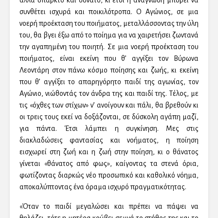
αλλά υπαρκτό και δυνατό, κι έτσι η ανάγνωση μπορεί να
συνθέτει ισχυρά και ποικιλότροπα. Ο Αγώνιος, σε μια
νοερή προέκταση του ποιήματος, μεταλλάσσοντας την ύλη
του, θα βγει έξω από το ποίημα για να χαιρετήσει ζωντανά
την αγαπημένη του ποιητή. Σε μια νοερή προέκταση του
ποιήματος, είναι εκείνη που θ’ αγγίξει τον Βύρωνα
Λεοντάρη στον πάνω κόσμο ποίησης και ζωής, κι εκείνη
που θ’ αγγίξει το απαρηγόρητο παιδί της αγωνίας, τον
Αγώνιο, νιώθοντάς τον άνδρα της και παιδί της. Τέλος, με
τις «όχθες των στίχων» ν’ ανοίγουν και πάλι, θα βρεθούν κι
οι τρεις τους εκεί να δοξάζονται, σε δύσκολη αγάπη μαζί,
για πάντα. Έτσι λάμπει η συγκίνηση. Μες στις
διακλαδώσεις φαντασίας και νοήματος, η ποίηση
εισχωρεί στη ζωή και η ζωή στην ποίηση, κι ο θάνατος
γίνεται «θάνατος από φως», καίγοντας τα στενά όρια,
φωτίζοντας διαρκώς νέο προσωπικό και καθολικό νόημα,
αποκαλύπτοντας ένα όραμα ισχυρό πραγματικότητας.
«Όταν το παιδί μεγαλώσει και πρέπει να πάψει να