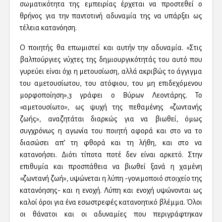
σωματικότητα της εμπειρίας έρχεται να προστεθεί ο
θρήνος για την παντοτινή αδυναμία της να υπάρξει ως
τέλεια κατανόηση.
Ο ποιητής θα επωμιστεί και αυτήν την αδυναμία. «Στις
βαλπούργιες νύχτες της δημιουργικότητάς του αυτό που
γυρεύει είναι όχι η μετουσίωση, αλλά ακριβώς το άγγιγμα
του αμετουσίωτου, του ατόφιου, του μη επιδεχόμενου
μορφοποίηση»,3 γράφει ο Βύρων Λεοντάρης. Το
«αμετουσίωτο», ως ψυχή της πεθαμένης «ζωντανής
ζωής», αναζητάται διαρκώς για να βιωθεί, όμως
συγχρόνως η αγωνία του ποιητή αφορά και στο να το
διασώσει απ’ τη φθορά και τη λήθη, και στο να
κατανοήσει. Διότι τίποτα ποτέ δεν είναι αρκετό. Στην
επιθυμία και προσπάθεια να βιωθεί ξανά η χαμένη
«ζωντανή ζωή», υψώνεται η λύπη -γονιμοποιό στοιχείο της
κατανόησης- και η ενοχή. Λύπη και ενοχή υψώνονται ως
καλοί όροι για ένα εσωστρεφές κατανοητικό βλέμμα. Όλοι
οι θάνατοι και οι αδυναμίες που περιγράφτηκαν