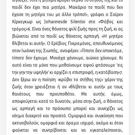
θηλάζει, τότε η μητέρα κρύβει σεμνά το στήθος της και το
παιδί δεν έχει πια μητέρα. Μακάριο το παιδί που δεν
έχασε τη μητέρα του με άλλο τρόπο!», γράφει ο Σαίρεν
Κίρκεγκωρ ως Johannesde Silentio στο «Φόβος και
τρόμος»6. Είναι ένας θάνατος φιλί ζωής προς τη ζωή, κι ας
βιώνεται από το παιδί ως θάνατος αρπαγή. «Η μητέρα
θλίβεται κι αυτή». Ο Ερέβιος Πικραμένος, απευθυνόμενος
στον Ιωάννη της Σιωπής, αναφέρει: «Τίποτε δεν αποκτάμε,
τίποτε δεν έχουμε. Μονάχα χάνουμε, αιώνια χάνουμε. Κι
αυτό είναι το μόνο που μαθαίνουμε αφού φτάσουμε ‘εις
την γην την υψηλήν’ κι αρχίζει η επιστροφή, η κατάβαση»7.
Δεν ξέρω αν η ποίηση «κρύβει το στήθος της» χάριν της
ζωής όταν χρειάζεται ή αν «θλίβεται κι αυτή» με τους
θανάτους που προϋποθέτει. Με αυτήν, όμως,
αποφεύγεται κατά το δυνατόν, μέσα στην ζωή, ο θάνατος
ως αρπαγή και το πρόσωπο μπορεί και συνεχίζει ως
νόημα διακριτό και προσιτό. Ομορφιά και συγκίνηση που
ακτινοβολούν, ομορφιά και όραμα ισχυρό, ακόμα κι όταν
φαίνεται να συντρίβονται και να εγκαταλείπονται,