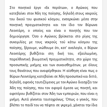
Στο ποιητικό έργο «Εκ περάτων», ο Αγώνιος που
κατεβαίνει στον Άδη της ποίησης, δηλαδή στους νεκρούς
του δικού του φυσικού κόσμου, ενσαρκώνει μέσα στην
ποιητική πραγματικότητα και τον ίδιο τον Βύρωνα
Λεοντάρη, ο οποίος και είναι ο ποιητής που τον
δημιούργησε. Όσο ο Αγώνιος βρίσκεται στο ρίγος της
συνομιλίας με τους νεκρούς τού κάτω κόσμου της
ποίησης, ξέρουμε, νιώθουμε ότι, κατ’ αναλογία, ο Βύρων
Λεοντάρης βυθίζεται στη δική του, εξαϋλωμένη,
παρελθοντική βιωματική πραγματικότητα, στο χώρο της
προσωπικής μνήμης και των συναισθημάτων, με όλους
τους θανάτους που αναφέρθηκαν. Η αίσθηση είναι πως ο
Βύρων Λεοντάρης κατεβαίνει σε Άδη προσωπικό και διττό,
δηλαδή, αφενός ταυτιζόμενος με τον Αγώνιο διασχίζει τον
Άδη της ποίησης, που τον αφορά άμεσα ως ποιητή, και
αφετέρου βυθίζεται στον Άδη των εμπειριών, που είναι η
μνήμη. Αυτά γίνονται ταυτοχρόνως. Όπως ο γονιός, που
βλέπει το παιδί του να πέφτει σε γκρεμό, χάνεται την ίδια