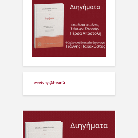
Tweets by @FrearGr