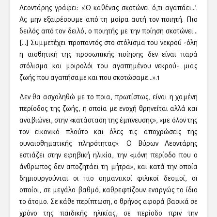
Λεοντάρης γράφει: «’Ο καθένας σκοτώνει ό,τι αγαπάει…’.
Ας μην εξαιρέσουμε από τη μοίρα αυτή τον ποιητή. Πιο
δειλός από τον δειλό, ο ποιητής με την ποίηση σκοτώνει…
[…] Συμμετέχει προπαντός στο στόλισμα του νεκρού -όλη
η αισθητική της προσωπικής ποίησης δεν είναι παρά
στόλισμα και μοιρολόι του αγαπημένου νεκρού- μιας
ζωής που αγαπήσαμε και που σκοτώσαμε…».1
Δεν θα ασχοληθώ με το ποια, πρωτίστως, είναι η χαμένη
περίοδος της ζωής, η οποία με ενοχή θρηνείται αλλά και
αναβιώνει, στην «κατάσταση της έμπνευσης», «με όλον της
τον εικονικό πλούτο και όλες τις αποχρώσεις της
συναισθηματικής πληρότητας». Ο Βύρων Λεοντάρης
εστιάζει στην εφηβική ηλικία, την «μόνη περίοδο που ο
άνθρωπος δεν αποζητάει τη μήτρα», και κατά την οποία
δημιουργούνται οι πιο σημαντικοί φιλικοί δεσμοί, οι
οποίοι, σε μεγάλο βαθμό, καθρεφτίζουν εναργώς το ίδιο
το άτομο. Σε κάθε περίπτωση, ο θρήνος αφορά βασικά σε
χρόνο της παιδικής ηλικίας, σε περίοδο πριν την