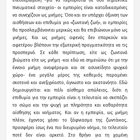
ελευθερωμένη -για να περιοριστώ σε δύο σημαντικά
πνευματικά στοιχεία- οι εμπειρίες είναι καταδικασμένες
να συνεχίζουν ως μνήμες. Όσο και αν υπάρχει όξυνση των
αισθήσεων και επιθυμία για «ζωντανή ζωή», οι εμπειρίες
θα προσλαμβάνονται μερικώς και θα επιβιώνουν μόνο ως
μνήμες. Και ως μνήμες αφενός δεν επαρκούν και
αφετέρου βλέπουν την εξωτερική πραγματικότητα να τις
προσπερνά. Σε κάθε περίπτωση, είτε ως ζωντανά
βιώματα είτε ως μνήμη -και εδώ να σημειώσω ότι με την
έννοια μνήμη αναφέρομαι και σε ασυνείδητο ψυχικό
χώρο- ένα μεγάλο μέρος της καθεμιάς παραμένει
σκοτεινό και ανεξιχνίαστο, άγνωστο και ακατανόητο. Εδώ
δημιουργείται και πάλι αίσθημα απώλειας, διότι η
επιθυμία για την εμπειρία είναι η τελευταία να σκεπάζει
το σώμα και την ψυχή με πληρότητα και καθαρότητα
αίσθησης και νοήματος. Και αν η εμπειρία, ως μνήμη
πλέον, έχοντας χάσει το ξάφνιασμα της ζωντάνιας,
προσφέρει ίσως ένα πιο διευρυμένο νόημα, το τελευταίο
ποτέ δεν είναι αρκετό. Στο θρήνο για τη χαμένη