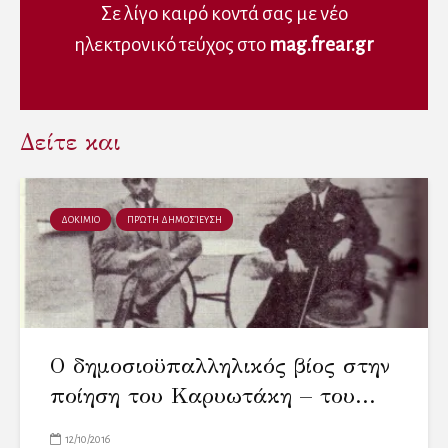
o
w
o
Σε λίγο καιρό κοντά σας με νέο
w
)
w
)
)
ηλεκτρονικό τεύχος στο
mag.frear.gr
Δείτε και
ΔΟΚΙΜΙΟ
ΠΡΏΤΗ ΔΗΜΟΣΊΕΥΣΗ
Ο δημοσιοϋπαλληλικός βίος στην
ποίηση του Καρυωτάκη – του...
12/10/2016