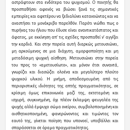
αστράφτουν στα ενδότερα του ψυχισμού. Ο ποιητής θα
προσπαθήσει αφενός να βιώσει ξανά τις σημαντικές
εμπειρίες και αφετέρου να ξεδιαλύνει κατανοώντας και να
αναστήσει το μονάκριβο παρελθόν. Παρότι νιώθει πως ο
πυρήνας του ήλιου που έδυσε είναι αναντικατάστατος και
άφατος, με εκκίνηση απ’ τις αχτίδες προσπαθεί ν’ αγγίξει
την καρδιά. Και στην πορεία αυτή διαρκώς μετουσιώνει,
μη αρκούμενος σε μια διάχυτη, αμορφοποίητη και μη
μεταδόσιμη ψυχική αίσθηση. Μετουσιώνει στην πορεία
του προς το «αμετουσίωτο», και μόνον έτσι συναντά,
γνωρίζει και διασώζει ολοένα και μεγαλύτερο πλούτο
ψυχικού υλικού. Η μνήμη, αποδεσμευμένη από τις
περιοριστικές ιδιότητες της απτής πραγματικότητας, σε
κρίσιμη όμως επικοινωνία μαζί της, εκτεταμένη και
ισχυρή, συγκινημένη, όχι πλέον έκλαμψη φευγαλέα της
ψυχής αλλά έμψυχο σώμα ονείρου, συμβολοποιημένη και
αισθητικοποιημένη, φανερώνοντας και τιμώντας τον
εαυτό της, γίνεται ποίηση που υπονοεί, υποβάλλει και
σπαράσσεται σε όραμα πραγματικότητας.