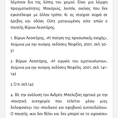
λάμπουν δια της λύπης του χαμού. Είναι μια λάμψη
πραγματικότητας. Μακάριος, λοιπόν, εκείνος που δεν
εγκατέλειψε με άλλον τρόπο. Κι ας στοίχισε συχνά σε
έρεβος και οδύνη. Ούτε ματαιωμένος ούτε απών ο
ποιητής Βύρων Λεοντάρης.
1. Βύρων Λεοντάρης, «Η ποίηση της προσωπικής ενοχής»,
Κείμενα για την ποίηση,
εκδόσεις Νεφέλη, 2001, σελ. 50-
51
2. Βύρων Λεοντάρης, «Η αγωνία του αμετουσίωτου»,
Κείμενα για την ποίηση
, εκδόσεις Νεφέλη, 2001, σελ. 141-
142
3. Ο.π. σελ.142
4. Βλ. την ανάλυση του Ανδρέα Μπελεζίνη σχετικά με την
«ποιητική αυτοχειρία που τελείται μέσω μιας
δολοφονίας» του «παιδικού και εφηβικού αυτοειδώλου».
Ο ποιητής «και δεν θέλει και δεν μπορεί να το αφανίσει»