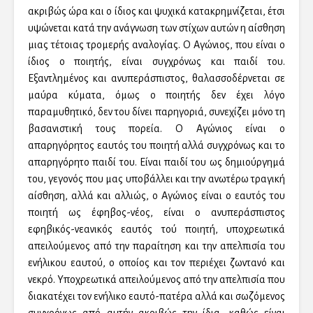
ακριβώς ώρα και ο ίδιος και ψυχικά κατακρημνίζεται, έτσι
υψώνεται κατά την ανάγνωση των στίχων αυτών η αίσθηση
μιας τέτοιας τρομερής αναλογίας. Ο Αγώνιος, που είναι ο
ίδιος ο ποιητής, είναι συγχρόνως και παιδί του.
Εξαντλημένος και ανυπεράσπιστος, θαλασσοδέρνεται σε
μαύρα κύματα, όμως ο ποιητής δεν έχει λόγο
παραμυθητικό, δεν του δίνει παρηγοριά, συνεχίζει μόνο τη
βασανιστική τους πορεία. Ο Αγώνιος είναι ο
απαρηγόρητος εαυτός του ποιητή αλλά συγχρόνως και το
απαρηγόρητο παιδί του. Είναι παιδί του ως δημιούργημά
του, γεγονός που μας υποβάλλει και την ανωτέρω τραγική
αίσθηση, αλλά και αλλιώς, ο Αγώνιος είναι ο εαυτός του
ποιητή ως έφηβος-νέος, είναι ο ανυπεράσπιστος
εφηβικός-νεανικός εαυτός τού ποιητή, υποχρεωτικά
απειλούμενος από την παραίτηση και την απελπισία του
ενήλικου εαυτού, ο οποίος και τον περιέχει ζωντανό και
νεκρό. Υποχρεωτικά απειλούμενος από την απελπισία που
διακατέχει τον ενήλικο εαυτό-πατέρα αλλά και σωζόμενος