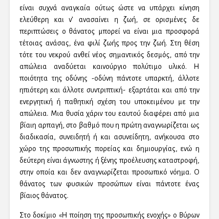
είναι συχνά αναγκαία ούτως ώστε να υπάρχει κίνηση
ελεύθερη και ν’ ανασαίνει η ζωή, σε ορισμένες δε
περιπτώσεις ο θάνατος μπορεί να είναι μια προσφορά
τέτοιας ανάσας, ένα φιλί ζωής προς την ζωή. Στη θέση
τότε του νεκρού ανθεί νέος σημαντικός δεσμός, από την
απώλεια αναδύεται καινούργιο πολύτιμο υλικό. Η
ποιότητα της οδύνης -οδύνη πάντοτε υπαρκτή, άλλοτε
ηπιότερη και άλλοτε συντριπτική- εξαρτάται και από την
ενεργητική ή παθητική σχέση του υποκειμένου με την
απώλεια. Μια θυσία χάριν του εαυτού διαφέρει από μια
βίαιη αρπαγή, στο βαθμό που η πρώτη αναγνωρίζεται ως
διαδικασία, συνειδητή ή και ασυνείδητη, ανήκουσα στο
χώρο της προσωπικής πορείας και δημιουργίας, ενώ η
δεύτερη είναι άγνωστης ή ξένης προέλευσης καταστροφή,
στην οποία και δεν αναγνωρίζεται προσωπικό νόημα. Ο
θάνατος των φυσικών προσώπων είναι πάντοτε ένας
βίαιος θάνατος.
Στο δοκίμιο «Η ποίηση της προσωπικής ενοχής» ο Βύρων