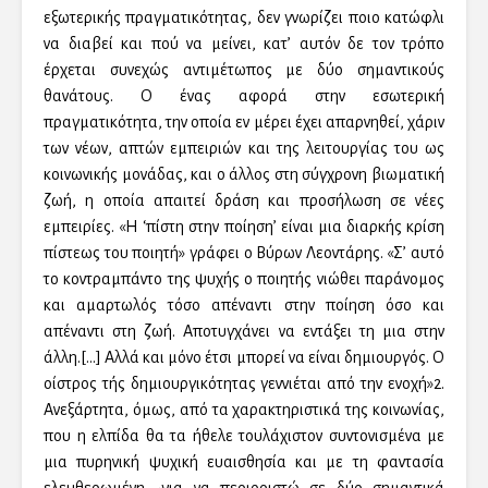
εξωτερικής πραγματικότητας, δεν γνωρίζει ποιο κατώφλι
να διαβεί και πού να μείνει, κατ’ αυτόν δε τον τρόπο
έρχεται συνεχώς αντιμέτωπος με δύο σημαντικούς
θανάτους. Ο ένας αφορά στην εσωτερική
πραγματικότητα, την οποία εν μέρει έχει απαρνηθεί, χάριν
των νέων, απτών εμπειριών και της λειτουργίας του ως
κοινωνικής μονάδας, και ο άλλος στη σύγχρονη βιωματική
ζωή, η οποία απαιτεί δράση και προσήλωση σε νέες
εμπειρίες. «Η ‘πίστη στην ποίηση’ είναι μια διαρκής κρίση
πίστεως του ποιητή» γράφει ο Βύρων Λεοντάρης. «Σ’ αυτό
το κοντραμπάντο της ψυχής ο ποιητής νιώθει παράνομος
και αμαρτωλός τόσο απέναντι στην ποίηση όσο και
απέναντι στη ζωή. Αποτυγχάνει να εντάξει τη μια στην
άλλη.[…] Αλλά και μόνο έτσι μπορεί να είναι δημιουργός. Ο
οίστρος τής δημιουργικότητας γεννιέται από την ενοχή»2.
Ανεξάρτητα, όμως, από τα χαρακτηριστικά της κοινωνίας,
που η ελπίδα θα τα ήθελε τουλάχιστον συντονισμένα με
μια πυρηνική ψυχική ευαισθησία και με τη φαντασία