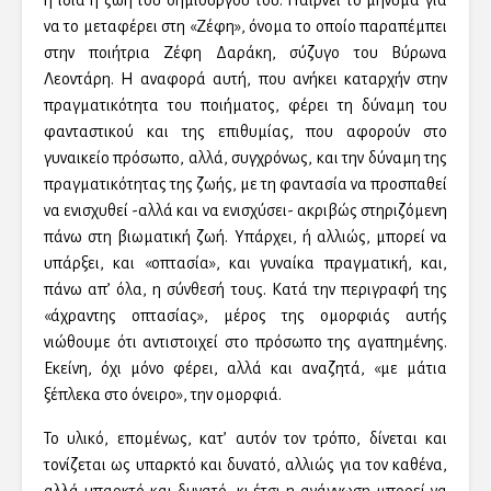
η ίδια η ζωή του δημιουργού του. Παίρνει το μήνυμα για
να το μεταφέρει στη «Ζέφη», όνομα το οποίο παραπέμπει
στην ποιήτρια Ζέφη Δαράκη, σύζυγο του Βύρωνα
Λεοντάρη. Η αναφορά αυτή, που ανήκει καταρχήν στην
πραγματικότητα του ποιήματος, φέρει τη δύναμη του
φανταστικού και της επιθυμίας, που αφορούν στο
γυναικείο πρόσωπο, αλλά, συγχρόνως, και την δύναμη της
πραγματικότητας της ζωής, με τη φαντασία να προσπαθεί
να ενισχυθεί -αλλά και να ενισχύσει- ακριβώς στηριζόμενη
πάνω στη βιωματική ζωή. Υπάρχει, ή αλλιώς, μπορεί να
υπάρξει, και «οπτασία», και γυναίκα πραγματική, και,
πάνω απ’ όλα, η σύνθεσή τους. Κατά την περιγραφή της
«άχραντης οπτασίας», μέρος της ομορφιάς αυτής
νιώθουμε ότι αντιστοιχεί στο πρόσωπο της αγαπημένης.
Εκείνη, όχι μόνο φέρει, αλλά και αναζητά, «με μάτια
ξέπλεκα στο όνειρο», την ομορφιά.
Το υλικό, επομένως, κατ’ αυτόν τον τρόπο, δίνεται και
τονίζεται ως υπαρκτό και δυνατό, αλλιώς για τον καθένα,