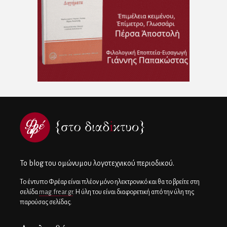
To blog του ομώνυμου λογοτεχνικού περιοδικού.
Το έντυπο Φρέαρ είναι πλέον μόνο ηλεκτρονικό και θα το βρείτε στη
σελίδα
mag.frear.gr
. Η ύλη του είναι διαφορετική από την ύλη της
παρούσας σελίδας.