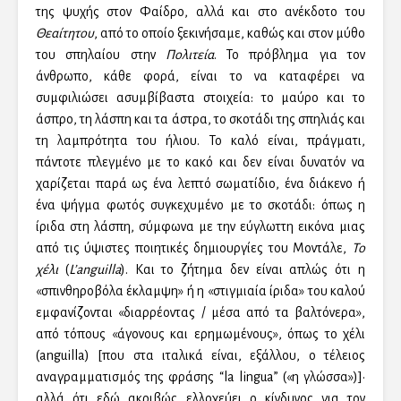
της ψυχής στον Φαίδρο, αλλά και στο ανέκδοτο του
Θεαίτητου
, από το οποίο ξεκινήσαμε, καθώς και στον μύθο
του σπηλαίου στην
Πολιτεία
. Το πρόβλημα για τον
άνθρωπο, κάθε φορά, είναι το να καταφέρει να
συμφιλιώσει ασυμβίβαστα στοιχεία: το μαύρο και το
άσπρο, τη λάσπη και τα άστρα, το σκοτάδι της σπηλιάς και
τη λαμπρότητα του ήλιου. Το καλό είναι, πράγματι,
πάντοτε πλεγμένο με το κακό και δεν είναι δυνατόν να
χαρίζεται παρά ως ένα λεπτό σωματίδιο, ένα διάκενο ή
ένα ψήγμα φωτός συγκεχυμένο με το σκοτάδι: όπως η
ίριδα στη λάσπη, σύμφωνα με την εύγλωττη εικόνα μιας
από τις ύψιστες ποιητικές δημιουργίες του Μοντάλε,
Το
χέλι
(
L’anguilla
). Και το ζήτημα δεν είναι απλώς ότι η
«σπινθηροβόλα έκλαμψη» ή η «στιγμιαία ίριδα» του καλού
εμφανίζονται «διαρρέοντας / μέσα από τα βαλτόνερα»,
από τόπους «άγονους και ερημωμένους», όπως το χέλι
(anguilla) [που στα ιταλικά είναι, εξάλλου, ο τέλειος
αναγραμματισμός της φράσης “la lingua” («η γλώσσα»)]·
αλλά ότι εδώ ακριβώς ελλοχεύει ο κίνδυνος για τον