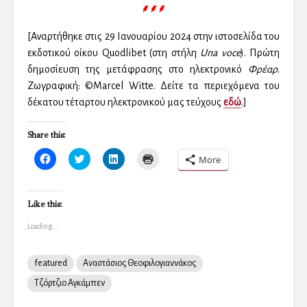
⸙⸙⸙
[Αναρτήθηκε στις 29 Ιανουαρίου 2024 στην ιστοσελίδα του
εκδοτικού οίκου Quodlibet (στη στήλη
Una voce
). Πρώτη
δημοσίευση της μετάφρασης στο ηλεκτρονικό
Φρέαρ
.
Ζωγραφική: ©Marcel Witte. Δείτε τα περιεχόμενα του
δέκατου τέταρτου ηλεκτρονικού μας τεύχους
εδώ
.]
Share this:
C
C
C
C
More
l
l
l
l
i
i
i
i
c
c
c
c
k
k
k
k
t
t
t
t
Like this:
o
o
o
o
s
s
s
p
Loading...
h
h
h
r
a
a
a
i
r
r
r
n
e
e
e
t
o
o
o
(
featured
Αναστάσιος Θεοφιλογιαννάκος
n
n
n
O
F
T
L
p
Τζόρτζιο Αγκάμπεν
a
w
i
e
c
i
n
n