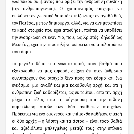
γλωσσικού συμβάντος που ορίζει την ανθρώπινη συνθήκη
(την ανθρωπογένεση). Ο χριστιανισμός επιχειρεί να
επιλύσει τον γνωστικό δυϊσμό ταυτίζοντας τον αγαθό θεό,
τον Πατέρα, με τον δημιουργό, αλλά, για να αντιμετωπίσει
το κακό στοιχείο που έχει απωθήσει, πρέπει να υποθέσει
την ενσάρκωση σε έναν Υιό, που, ως Χριστός, δηλαδή ως
Μεσσίας, έχει την αποστολή να σώσει και να απολυτρώσει
τον κόσμο.
Το μεγάλο θέμα του γνωστικισμού, στον βαθμό που
εξακολουθεί να μας αφορά, δείχνει ότι στον άνθρωπο
συνυπάρχουν ένα στοιχείο ξένο προς τον κόσμο και ένα
εγκόσμιο, μια αγαθή και μια κακόβουλη αρχή, και ότι η
ανθρώπινη ζωή καθορίζεται, ως εκ τούτου, από την αρχή
μέχρι το τέλος από τη σύγκρουση και την πιθανή
συμφιλίωση αυτών των δύο αντίθετων στοιχείων.
Πρόκειται για ένα δυσχερές και επίμοχθο καθήκον, επειδή
οι δύο αρχές – η λάσπη και τα άστρα – είναι τόσο βαθιά
και αξεδιάλυτα μπλεγμένες μεταξύ τους στην επίγεια