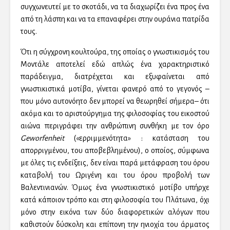
συγχωνευτεί με το σκοτάδι, να τα διαχωρίζει ένα προς ένα
από τη λάσπη και να τα επαναφέρει στην ουράνια πατρίδα
τους.
Ότι η σύγχρονη κουλτούρα, της οποίας ο γνωστικισμός του
Μοντάλε αποτελεί εδώ απλώς ένα χαρακτηριστικό
παράδειγμα, διατρέχεται και εξυφαίνεται από
γνωστικιστικά μοτίβα, γίνεται φανερό από το γεγονός –
που μόνο αυτονόητο δεν μπορεί να θεωρηθεί σήμερα– ότι
ακόμα και το αριστούργημα της φιλοσοφίας του εικοστού
αιώνα περιγράφει την ανθρώπινη συνθήκη με τον όρο
Geworfenheit
(«ερριμμενότητα» : κατάσταση του
απορριγμένου, του αποβεβλημένου), ο οποίος, σύμφωνα
με όλες τις ενδείξεις, δεν είναι παρά μετάφραση του όρου
καταβολή του Ωριγένη και του όρου προβολή των
Βαλεντινιανών. Όμως ένα γνωστικιστικό μοτίβο υπήρχε
κατά κάποιον τρόπο και στη φιλοσοφία του Πλάτωνα, όχι
μόνο στην εικόνα των δύο διαφορετικών αλόγων που
καθιστούν δύσκολη και επίπονη την ηνιοχία του άρματος