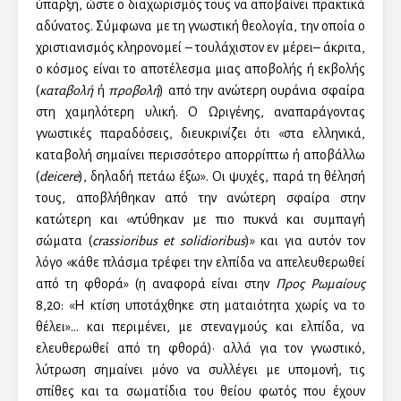
ύπαρξη, ώστε ο διαχωρισμός τους να αποβαίνει πρακτικά
αδύνατος. Σύμφωνα με τη γνωστική θεολογία, την οποία ο
χριστιανισμός κληρονομεί – τουλάχιστον εν μέρει– άκριτα,
ο κόσμος είναι το αποτέλεσμα μιας αποβολής ή εκβολής
(
καταβολή
ή
προβολή
) από την ανώτερη ουράνια σφαίρα
στη χαμηλότερη υλική. Ο Ωριγένης, αναπαράγοντας
γνωστικές παραδόσεις, διευκρινίζει ότι «στα ελληνικά,
καταβολή σημαίνει περισσότερο απορρίπτω ή αποβάλλω
(
deicere
), δηλαδή πετάω έξω». Οι ψυχές, παρά τη θέλησή
τους, αποβλήθηκαν από την ανώτερη σφαίρα στην
κατώτερη και «ντύθηκαν με πιο πυκνά και συμπαγή
σώματα (
crassioribus et solidioribus
)» και για αυτόν τον
λόγο «κάθε πλάσμα τρέφει την ελπίδα να απελευθερωθεί
από τη φθορά» (η αναφορά είναι στην
Προς Ρωμαίους
8,20: «Η κτίση υποτάχθηκε στη ματαιότητα χωρίς να το
θέλει»… και περιμένει, με στεναγμούς και ελπίδα, να
ελευθερωθεί από τη φθορά)· αλλά για τον γνωστικό,
λύτρωση σημαίνει μόνο να συλλέγει με υπομονή, τις
σπίθες και τα σωματίδια του θείου φωτός που έχουν