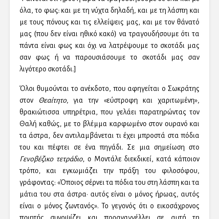
όλα, το φως: και με τη νύχτα δηλαδή, και με τη λάσπη και
με τους πόνους και τις ελλείψεις μας, και με τον θάνατό
μας (που δεν είναι ηθικό κακό) να τραγουδήσουμε ότι τα
πάντα είναι φως και όχι να λατρέψουμε το σκοτάδι μας
σαν φως ή να παρουσιάσουμε το σκοτάδι μας σαν
λιγότερο σκοτάδι.]
Όλοι θυμούνται το ανέκδοτο, που αφηγείται ο Σωκράτης
στον
Θεαίτητο
, για την «εύστροφη και χαριτωμένη»,
θρακιώτισσα υπηρέτρια, που γελάει παρατηρώντας τον
Θαλή καθώς, με το βλέμμα καρφωμένο στον ουρανό και
τα άστρα, δεν αντιλαμβάνεται τι έχει μπροστά στα πόδια
του και πέφτει σε ένα πηγάδι. Σε μια σημείωση στο
Γενοβέζικο τετράδιο
, ο Μοντάλε διεκδικεί, κατά κάποιον
τρόπο, και εγκωμιάζει την πράξη του φιλοσόφου,
γράφοντας: «Όποιος σέρνει τα πόδια του στη λάσπη και τα
μάτια του στα άστρα· αυτός είναι ο μόνος ήρωας, αυτός
είναι ο μόνος ζωντανός». Το γεγονός ότι ο εικοσάχρονος
ποιητής συνοψίζει και προαναγγέλλει σε αυτή τη