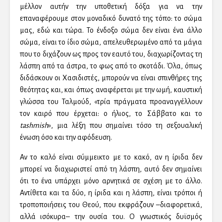
μέλλον αυτήν την υποθετική δόξα για να την
επαναφέρουμε στον μοναδικό δυνατό της τόπο: το σώμα
μας, εδώ και τώρα. Το ένδοξο σώμα δεν είναι ένα άλλο
σώμα, είναι το ίδιο σώμα, απελευθερωμένο από τα μάγια
που το διχάζουν ως προς τον εαυτό του, διαχωρίζοντας τη
λάσπη από τα άστρα, το φως από το σκοτάδι. Όλα, όπως
διδάσκουν οι Χασιδιστές, μπορούν να είναι σπινθήρες της
θεότητας και, και όπως αναφέρεται με την ωμή, καυστική
γλώσσα του Ταλμούδ, «τρία πράγματα προαναγγέλλουν
τον καιρό που έρχεται: ο ήλιος, το Σάββατο και το
tashmish
», μια λέξη που σημαίνει τόσο τη σεξουαλική
ένωση όσο και την αφόδευση.
Αν το καλό είναι σύμμεικτο με το κακό, αν η ίριδα δεν
μπορεί να διαχωριστεί από τη λάσπη, αυτό δεν σημαίνει
ότι το ένα υπάρχει μόνο αρνητικά σε σχέση με το άλλο.
Αντίθετα και τα δύο, η ίριδα και η λάσπη, είναι τρόποι ή
τροποποιήσεις του Θεού, που εκφράζουν –διαφορετικά,
αλλά ισόκυρα– την ουσία του. Ο γνωστικός δυϊσμός