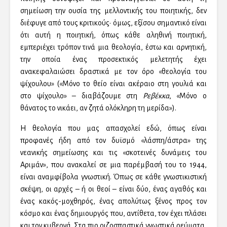
σημείωση την ουσία της μελλοντικής του ποιητικής, δεν
διέφυγε από τους κριτικούς· όμως, εξίσου σημαντικό είναι
ότι αυτή η ποιητική, όπως κάθε αληθινή ποιητική,
εμπεριέχει τρόπον τινά μια θεολογία, έστω και αρνητική,
την οποία ένας προσεκτικός μελετητής έχει
ανακεφαλαιώσει δραστικά με τον όρο «θεολογία του
ψίχουλου» («Μόνο το θείο είναι ακέραιο στη γουλιά και
στο ψίχουλο» – διαβάζουμε στη
Ρεβέκκα
, «Μόνο ο
θάνατος το νικάει, αν ζητά ολόκληρη τη μερίδα»).
Η θεολογία που μας απασχολεί εδώ, όπως είναι
προφανές ήδη από τον δυϊσμό «λάσπη/άστρα» της
νεανικής σημείωσης και τις «σκοτεινές δυνάμεις του
Αριμάν», που ανακαλεί σε μια παρέμβασή του το 1944,
είναι αναμφίβολα γνωστική. Όπως σε κάθε γνωστικιστική
σκέψη, οι αρχές – ή οι θεοί – είναι δύο, ένας αγαθός και
ένας κακός-μοχθηρός, ένας απολύτως ξένος προς τον
κόσμο και ένας δημιουργός που, αντίθετα, τον έχει πλάσει
και τον κυβερνά. Στα πιο ριζοσπαστικά γνωστικά ρεύματα,