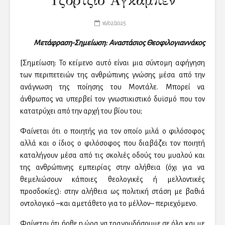
Τζόρτζιο Αγκάμπεν
16/02/2025
Μετάφραση-Σημείωση: Αναστάσιος Θεοφιλογιαννάκος
[Σημείωση: Το κείμενο αυτό είναι μια σύντομη αφήγηση
των περιπετειών της ανθρώπινης γνώσης μέσα από την
ανάγνωση της ποίησης του Μοντάλε. Μπορεί να
άνθρωπος να υπερβεί τον γνωστικιστικό δυϊσμό που τον
κατατρύχει από την αρχή του βίου του;
Φαίνεται ότι ο ποιητής για τον οποίο μιλά ο φιλόσοφος
αλλά και ο ίδιος ο φιλόσοφος που διαβάζει τον ποιητή
καταλήγουν μέσα από τις σκολιές οδούς του μυαλού και
της ανθρώπινης εμπειρίας στην αλήθεια (όχι για να
θεμελιώσουν κάποιες θεολογικές ή μελλοντικές
προσδοκίες): στην αλήθεια ως πολιτική στάση με βαθιά
οντολογικό –και αμετάθετο για το μέλλον– περιεχόμενο.
Φαίνεται ότι ήρθε η ώρα να τραγουδήσουμε σε όλα και με