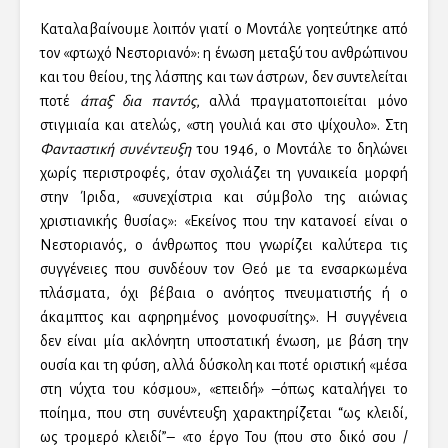
Καταλαβαίνουμε λοιπόν γιατί ο Μοντάλε γοητεύτηκε από
τον «φτωχό Νεστοριανό»: η ένωση μεταξύ του ανθρώπινου
και του θείου, της λάσπης και των άστρων, δεν συντελείται
ποτέ
άπαξ δια παντός
, αλλά πραγματοποιείται μόνο
στιγμιαία και ατελώς, «στη γουλιά και στο ψίχουλο». Στη
Φανταστική συνέντευξη
του 1946, ο Μοντάλε το δηλώνει
χωρίς περιστροφές, όταν σχολιάζει τη γυναικεία μορφή
στην Ίριδα, «συνεχίστρια και σύμβολο της αιώνιας
χριστιανικής θυσίας»: «Εκείνος που την κατανοεί είναι ο
Νεστοριανός, ο άνθρωπος που γνωρίζει καλύτερα τις
συγγένειες που συνδέουν τον Θεό με τα ενσαρκωμένα
πλάσματα, όχι βέβαια ο ανόητος πνευματιστής ή ο
άκαμπτος και αφηρημένος μονοφυσίτης». Η συγγένεια
δεν είναι μία ακλόνητη υποστατική ένωση, με βάση την
ουσία και τη φύση, αλλά δύσκολη και ποτέ οριστική «μέσα
στη νύχτα του κόσμου», «επειδή» –όπως καταλήγει το
ποίημα, που στη συνέντευξη χαρακτηρίζεται “ως κλειδί,
ως τρομερό κλειδί”– «το έργο Του (που στο δικό σου /