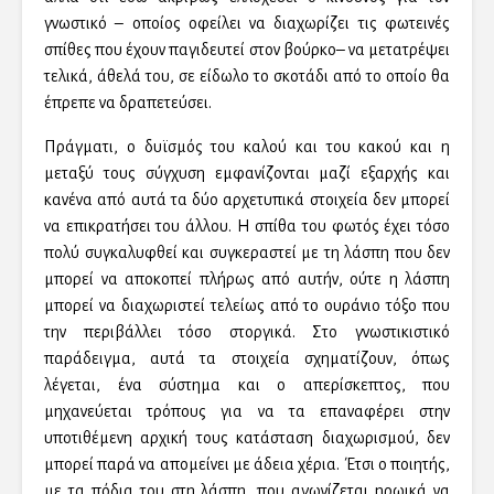
γνωστικό – οποίος οφείλει να διαχωρίζει τις φωτεινές
σπίθες που έχουν παγιδευτεί στον βούρκο– να μετατρέψει
τελικά, άθελά του, σε είδωλο το σκοτάδι από το οποίο θα
έπρεπε να δραπετεύσει.
Πράγματι, ο δυϊσμός του καλού και του κακού και η
μεταξύ τους σύγχυση εμφανίζονται μαζί εξαρχής και
κανένα από αυτά τα δύο αρχετυπικά στοιχεία δεν μπορεί
να επικρατήσει του άλλου. Η σπίθα του φωτός έχει τόσο
πολύ συγκαλυφθεί και συγκεραστεί με τη λάσπη που δεν
μπορεί να αποκοπεί πλήρως από αυτήν, ούτε η λάσπη
μπορεί να διαχωριστεί τελείως από το ουράνιο τόξο που
την περιβάλλει τόσο στοργικά. Στο γνωστικιστικό
παράδειγμα, αυτά τα στοιχεία σχηματίζουν, όπως
λέγεται, ένα σύστημα και ο απερίσκεπτος, που
μηχανεύεται τρόπους για να τα επαναφέρει στην
υποτιθέμενη αρχική τους κατάσταση διαχωρισμού, δεν
μπορεί παρά να απομείνει με άδεια χέρια. Έτσι ο ποιητής,
με τα πόδια του στη λάσπη, που αγωνίζεται ηρωικά να