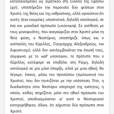
καταδικασμένου ως αιρετικού στη Σύνοδο της Εφέσου
(431), υποστήριζαν την παρουσία δύο φύσεων στον
Χριστό, της θείας και της ανθρώπινης, αλλά αρνούνταν ότι
αυτές ήταν ενωμένες υποστατικά, δηλαδή οντολογικά, σε
ένα και μοναδικό πρόσωπο (
υπόσταση
). Σε αντίθεση με
τους μονοφυσίτες, που αναγνώριζαν στον Χριστό μόνο τη
θεία φύση, ο Νεστόριος υποστήριζε, όπως και ο
αντίπαλός του Κύριλλος, Πατριάρχης Αλεξανδρείας, τον
διφυσιτισμό, αλλά δεν αντιλαμβανόταν την ένωσή τους,
σύμφωνα με το
καθ’ υπόστασιν
, το πρότυπο που ο
Κύριλλος κατάφερε να επιβάλει στη Ρώμη, δηλαδή
οντολογικά σε μία μόνο ύπαρξη, αλλά με μιαν ηθική, θα
λέγαμε, έννοια, μέσω του προσώπου (
πρόσωπον
) του
Χριστού, που δεν ταυτιζόταν με την υπόσταση. Έτσι, η
δυαδικότητα στον Νεστόριο υπερτερεί της ενότητας, η
οποία, καθώς στηρίζεται μόνο στο ηθικό πρόσωπο του
Χριστού, αποδυναμώνεται· γι’ αυτό οι Νεστοριανοί
κατηγορήθηκαν, άδικα, ότι κήρυτταν δύο πρόσωπα στον
Χριστό.