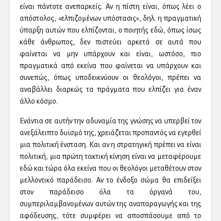
είναι πάντοτε ανεπαρκείς. Αν η πίστη είναι, όπως λέει ο
απόστολος, «ελπιζομένων υπόστασις», δηλ. η πραγματική
ύπαρξη αυτών που ελπίζονται, ο ποιητής εδώ, όπως ίσως
κάθε άνθρωπος, δεν πιστεύει αρκετά σε αυτά που
φαίνεται να μην υπάρχουν και είναι, ωστόσο, πιο
πραγματικά από εκείνα που φαίνεται να υπάρχουν και
συνεπώς, όπως υποδεικνύουν οι θεολόγοι, πρέπει να
αναβάλλει διαρκώς τα πράγματα που ελπίζει για έναν
άλλο κόσμο.
Ενάντια σε αυτήν την αδυναμία της γνώσης να υπερβεί τον
ανεξάλειπτο δυϊσμό της, χρειάζεται προπαντός να εγερθεί
μια πολιτική ένσταση. Και αν η στρατηγική πρέπει να είναι
πολιτική, μια πρώτη τακτική κίνηση είναι να μεταφέρουμε
εδώ και τώρα όλα εκείνα που οι θεολόγοι μεταθέτουν στον
μελλοντικό παράδεισο. Αν το ένδοξο σώμα θα επιδείξει
στον παράδεισο όλα τα όργανά του,
συμπεριλαμβανομένων αυτών της αναπαραγωγής και της
αφόδευσης, τότε συμφέρει να αποσπάσουμε από το