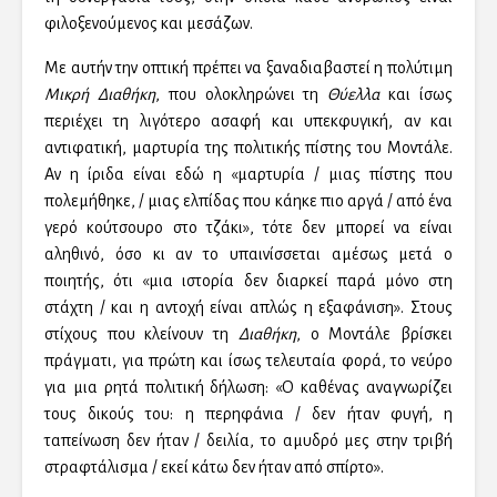
φιλοξενούμενος και μεσάζων.
Με αυτήν την οπτική πρέπει να ξαναδιαβαστεί η πολύτιμη
Μικρή Διαθήκη
, που ολοκληρώνει τη
Θύελλα
και ίσως
περιέχει τη λιγότερο ασαφή και υπεκφυγική, αν και
αντιφατική, μαρτυρία της πολιτικής πίστης του Μοντάλε.
Αν η ίριδα είναι εδώ η «μαρτυρία / μιας πίστης που
πολεμήθηκε, / μιας ελπίδας που κάηκε πιο αργά / από ένα
γερό κούτσουρο στο τζάκι», τότε δεν μπορεί να είναι
αληθινό, όσο κι αν το υπαινίσσεται αμέσως μετά ο
ποιητής, ότι «μια ιστορία δεν διαρκεί παρά μόνο στη
στάχτη / και η αντοχή είναι απλώς η εξαφάνιση». Στους
στίχους που κλείνουν τη
Διαθήκη
, ο Μοντάλε βρίσκει
πράγματι, για πρώτη και ίσως τελευταία φορά, το νεύρο
για μια ρητά πολιτική δήλωση: «Ο καθένας αναγνωρίζει
τους δικούς του: η περηφάνια / δεν ήταν φυγή, η
ταπείνωση δεν ήταν / δειλία, το αμυδρό μες στην τριβή
στραφτάλισμα / εκεί κάτω δεν ήταν από σπίρτο».