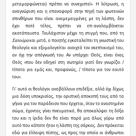
μεταμορφώνεται) πρέπει να συνεχιστεί». Η λύτρωση, η
αναγνώριση και η επαναφορά στην πηγή των φωτεινών
σπινθήρων που είναι αναμεμειγμένες με τη λάσπη, δεν
έχει ποτέ τέλος, πρέπει να επ-αναλαμβάνεται
ακατάπαυστα. Τουλάχιστον μέχρι τη στιγμή που, από τη
Σατούρα
και μετά, ο ποιητής εγκαταλείπει τη γνωστική του
θεολογία και εξομολογείται ανοιχτά τον σκεπτικισμό του,
αν όχι την απόγνωσή του. Αν υπάρχει Θεός, είναι ένας
Θεός «που δεν οδηγεί στη σωτηρία γιατί δεν γνωρίζει /
τίποτα για εμάς και, προφανώς, / τίποτα για τον εαυτό
του».
Γι’ αυτό οι θεολόγοι αναβάλλουν επιδέξια, αλλά όχι δίχως
μια δόση υποκρισίας, την οριστική αποκοπή τους από τα
γήινα για τον παράδεισο που έρχεται, όταν το αναστημένο
σώμα, έχοντας γίνει πνευματικό, θα αποκαλύψει τη δόξα
του και η ίριδα δεν θα είναι παρά μια άλως γύρω από
αυτό που κάποτε ήταν η λάσπη της σάρκας. Δεν πρόκειται
εδώ για έλλειψη πίστης, ως προς την οποία οι άνθρωποι