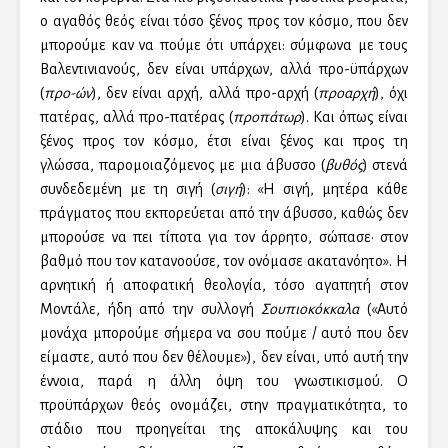
ο αγαθός θεός είναι τόσο ξένος προς τον κόσμο, που δεν
μπορούμε καν να πούμε ότι υπάρχει: σύμφωνα με τους
Βαλεντινιανούς, δεν είναι υπάρχων, αλλά προ-ϋπάρχων
(
προ-ών
), δεν είναι αρχή, αλλά προ-αρχή (
προαρχή
), όχι
πατέρας, αλλά προ-πατέρας (
προπάτωρ
). Και όπως είναι
ξένος προς τον κόσμο, έτσι είναι ξένος και προς τη
γλώσσα, παρομοιαζόμενος με μια άβυσσο (
βυθός
) στενά
συνδεδεμένη με τη σιγή (
σιγή
): «Η σιγή, μητέρα κάθε
πράγματος που εκπορεύεται από την άβυσσο, καθώς δεν
μπορούσε να πει τίποτα για τον άρρητο, σώπασε· στον
βαθμό που τον κατανοούσε, τον ονόμασε ακατανόητο». Η
αρνητική ή αποφατική θεολογία, τόσο αγαπητή στον
Μοντάλε, ήδη από την συλλογή
Σουπιοκόκκαλα
(«Αυτό
μονάχα μπορούμε σήμερα να σου πούμε / αυτό που δεν
είμαστε, αυτό που δεν θέλουμε»), δεν είναι, υπό αυτή την
έννοια, παρά η άλλη όψη του γνωστικισμού. Ο
προϋπάρχων θεός ονομάζει, στην πραγματικότητα, το
στάδιο που προηγείται της αποκάλυψης και του