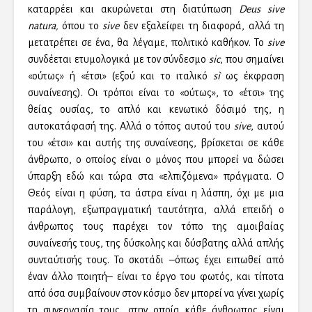
καταρρέει και ακυρώνεται στη διατύπωση
Deus sive
natura,
όπου το
sive
δεν εξαλείφει τη διαφορά, αλλά τη
μετατρέπει σε ένα, θα λέγαμε, πολιτικό καθήκον. Το
sive
συνδέεται ετυμολογικά με τον σύνδεσμο
sic
, που σημαίνει
«ούτως» ή «έτσι» (εξού και το ιταλικό
sì
ως έκφραση
συναίνεσης). Οι τρόποι είναι το «ούτως», το «έτσι» της
θείας ουσίας, το απλό και κενωτικό δόσιμό της, η
αυτοκατάφασή της. Αλλά ο τόπος αυτού του
sive
, αυτού
του «έτσι» και αυτής της συναίνεσης, βρίσκεται σε κάθε
άνθρωπο, ο οποίος είναι ο μόνος που μπορεί να δώσει
ύπαρξη εδώ και τώρα στα «ελπιζόμενα» πράγματα. Ο
Θεός είναι η φύση, τα άστρα είναι η λάσπη, όχι με μια
παράλογη, εξωπραγματική ταυτότητα, αλλά επειδή ο
άνθρωπος τους παρέχει τον τόπο της αμοιβαίας
συναίνεσής τους, της δύσκολης και δύσβατης αλλά απλής
συνταύτισής τους. Το σκοτάδι –όπως έχει ειπωθεί από
έναν άλλο ποιητή– είναι το έργο του φωτός, και τίποτα
από όσα συμβαίνουν στον κόσμο δεν μπορεί να γίνει χωρίς
τη συνεργασία τους, στην οποία κάθε άνθρωπος είναι