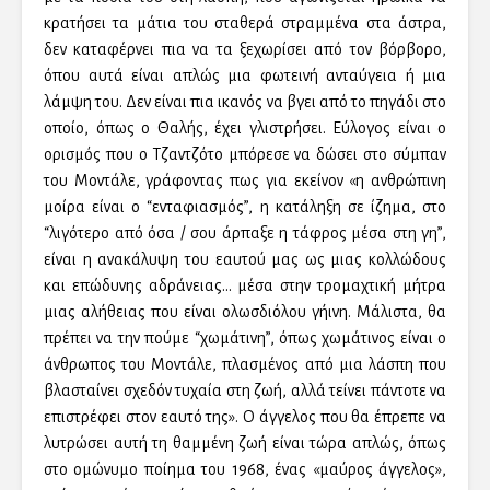
κρατήσει τα μάτια του σταθερά στραμμένα στα άστρα,
δεν καταφέρνει πια να τα ξεχωρίσει από τον βόρβορο,
όπου αυτά είναι απλώς μια φωτεινή ανταύγεια ή μια
λάμψη του. Δεν είναι πια ικανός να βγει από το πηγάδι στο
οποίο, όπως ο Θαλής, έχει γλιστρήσει. Εύλογος είναι ο
ορισμός που ο Τζαντζότο μπόρεσε να δώσει στο σύμπαν
του Μοντάλε, γράφοντας πως για εκείνον «η ανθρώπινη
μοίρα είναι o “ενταφιασμός”, η κατάληξη σε ίζημα, στο
“λιγότερο από όσα / σου άρπαξε η τάφρος μέσα στη γη”,
είναι η ανακάλυψη του εαυτού μας ως μιας κολλώδους
και επώδυνης αδράνειας… μέσα στην τρομαχτική μήτρα
μιας αλήθειας που είναι ολωσδιόλου γήινη. Μάλιστα, θα
πρέπει να την πούμε “χωμάτινη”, όπως χωμάτινος είναι ο
άνθρωπος του Μοντάλε, πλασμένος από μια λάσπη που
βλασταίνει σχεδόν τυχαία στη ζωή, αλλά τείνει πάντοτε να
επιστρέφει στον εαυτό της». Ο άγγελος που θα έπρεπε να
λυτρώσει αυτή τη θαμμένη ζωή είναι τώρα απλώς, όπως
στο ομώνυμο ποίημα του 1968, ένας «μαύρος άγγελος»,