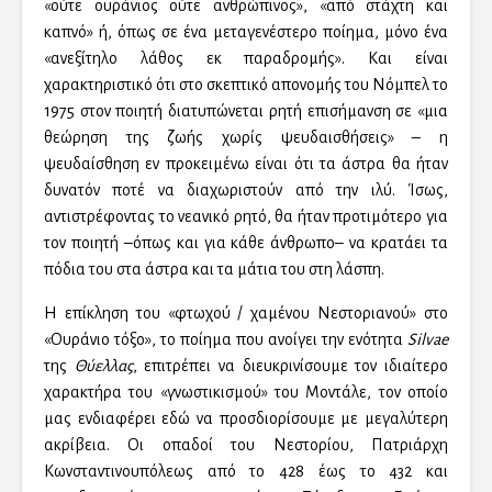
«ούτε ουράνιος ούτε ανθρώπινος», «από στάχτη και
καπνό» ή, όπως σε ένα μεταγενέστερο ποίημα, μόνο ένα
«ανεξίτηλο λάθος εκ παραδρομής». Και είναι
χαρακτηριστικό ότι στο σκεπτικό απονομής του Νόμπελ το
1975 στον ποιητή διατυπώνεται ρητή επισήμανση σε «μια
θεώρηση της ζωής χωρίς ψευδαισθήσεις» – η
ψευδαίσθηση εν προκειμένω είναι ότι τα άστρα θα ήταν
δυνατόν ποτέ να διαχωριστούν από την ιλύ. Ίσως,
αντιστρέφοντας το νεανικό ρητό, θα ήταν προτιμότερο για
τον ποιητή –όπως και για κάθε άνθρωπο– να κρατάει τα
πόδια του στα άστρα και τα μάτια του στη λάσπη.
Η επίκληση του «φτωχού / χαμένου Νεστοριανού» στο
«Ουράνιο τόξο», το ποίημα που ανοίγει την ενότητα
Silvae
της
Θύελλας
, επιτρέπει να διευκρινίσουμε τον ιδιαίτερο
χαρακτήρα του «γνωστικισμού» του Μοντάλε, τον οποίο
μας ενδιαφέρει εδώ να προσδιορίσουμε με μεγαλύτερη
ακρίβεια. Οι οπαδοί του Νεστορίου, Πατριάρχη
Κωνσταντινουπόλεως από το 428 έως το 432 και