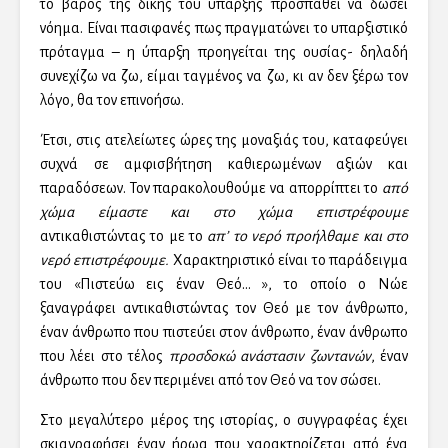
το βάρος της δικής του ύπαρξης προσπαθεί να δώσει
νόημα. Είναι πασιφανές πως πραγματώνει το υπαρξιστικό
πρόταγμα – η ύπαρξη προηγείται της ουσίας- δηλαδή
συνεχίζω να ζω, είμαι ταγμένος να ζω, κι αν δεν ξέρω τον
λόγο, θα τον επινοήσω.
Έτσι, στις ατελείωτες ώρες της μοναξιάς του, καταφεύγει
συχνά σε αμφισβήτηση καθιερωμένων αξιών και
παραδόσεων. Τον παρακολουθούμε να απορρίπτει το
από
χώμα είμαστε και στο χώμα επιστρέφουμε
αντικαθιστώντας το με το
απ’ το νερό προήλθαμε και στο
νερό επιστρέφουμε.
Χαρακτηριστικό είναι το παράδειγμα
του «Πιστεύω εις έναν Θεό… », το οποίο ο Νώε
ξαναγράφει αντικαθιστώντας τον Θεό με τον άνθρωπο,
έναν άνθρωπο που πιστεύει στον άνθρωπο, έναν άνθρωπο
που λέει στο τέλος
προσδοκώ ανάστασιν ζωντανών
, έναν
άνθρωπο που δεν περιμένει από τον Θεό να τον σώσει.
Στο μεγαλύτερο μέρος της ιστορίας, ο συγγραφέας έχει
σκιαγραφήσει έναν ήρωα που χαρακτηρίζεται από ένα