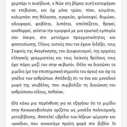
χαμπάρι τι συνέβαινε, ο Νώε στη βάρκα αυτή καταφέρνει
να επιβιώσει, και όχι μόνο: τρώει, πίνει, κοιμάται,
κολυμπάει στη θάλασσα, αγορεύει, φιλοσοφεί, θυμώνει,
αδιαφορεί, φοβάται, λυπάται, απελπίζεται, θρηνεί,
αναθαρρεί, γεύεται την ομορφιά με μια ερωτική εμπειρία
σαν όνειρο, στο μεταίχμιο πραγματικότητας και
φαντασίωσης. Όλους αυτούς που τον έχουν διδάξει, τους
Σοφούς της Αναγέννησης, του Διαφωτισμού, της αρχαίας
ελληνικής γραμματείας και τους λαϊκούς θρύλους τους
έχει πάρει μαζί του στην «κιβωτό». Θέλει να διασώσει τα
μιμίδια (με την επιστημονική σημασία του όρου) και όχι τα
γονίδια των ανθρώπων. Απόδειξη ότι το ένα και μοναδικό
μωρό της νουβέλας, που συμβολίζει τη διαιώνιση του
ανθρώπινου είδους, πεθαίνει.
(Θα κάνω μια παρένθεση για να εξηγήσω ότι το μιμίδιο
στην Κοινωνιοβιολογία ορίζεται ως μονάδα πολιτισμικής
μεταβίβασης. Αποτελεί υβρίδιο των λέξεων «μίμηση» και
«γονίδιο», που συναντάμε πρώτη φορά στο βιβλίο
Το