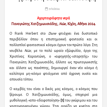
31/12/2024
Αχαρτογράφητα νερά
Παναγιώτης Χατζημωυσιάδης,
Νώε
, Κίχλη, Αθήνα 2024.
Ο Frank Herbert στο
Dune
φτιάχνει ένα δυστοπικό
περιβάλλον όπου η επιστημονική φαντασία και οι
πολλαπλοί φανταστικοί κόσμοι έχουν τον πρώτο λόγο. Στη
νουβέλα
Νώε,
με το πολύ ωραίο εξώφυλλο, έργο της
Χριστίνας Καραντώνη, ο «αφηγητής-ιστορητής» του
Παναγιώτη Χατζημωυσιάδη, άλλοτε ως πρωταγωνιστής
και άλλοτε ως πανόπτης, δημιουργεί έναν νέο κόσμο ή
καλύτερα μη-κόσμο φτιάγμενο από άχρονη ουσία και
απουσία τόπου.
Ο καμβάς του είναι ο δικός μας κόσμος, ο κόσμος που
ξέρουμε. Ο Χατζημωυσιάδης, όμως, επιχειρεί μια
μυθολογική «απο-εδαφοποίηση»
[1]
του γνώριμου και του
χαρτογραφημένου χώρου. Έτσι αρχίζει να κινείται στα