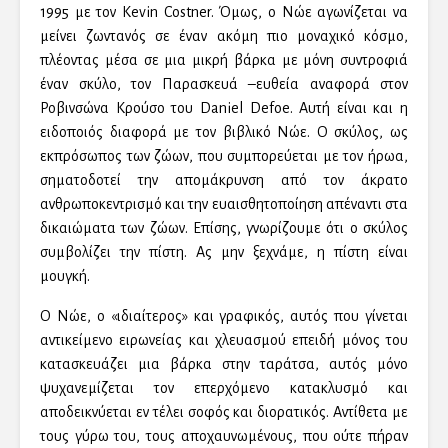
1995 με τον Κevin Costner. Όμως, ο Νώε αγωνίζεται να
μείνει ζωντανός σε έναν ακόμη πιο μοναχικό κόσμο,
πλέοντας μέσα σε μια μικρή βάρκα με μόνη συντροφιά
έναν σκύλο, τον Παρασκευά –ευθεία αναφορά στον
Ροβινσώνα Κρούσο του Daniel Defoe. Αυτή είναι και η
ειδοποιός διαφορά με τον βιβλικό Νώε. Ο σκύλος, ως
εκπρόσωπος των ζώων, που συμπορεύεται με τον ήρωα,
σηματοδοτεί την απομάκρυνση από τον άκρατο
ανθρωποκεντρισμό και την ευαισθητοποίηση απέναντι στα
δικαιώματα των ζώων. Επίσης, γνωρίζουμε ότι ο σκύλος
συμβολίζει την πίστη. Ας μην ξεχνάμε, η πίστη είναι
μουγκή.
Ο Νώε, ο «ιδιαίτερος» και γραφικός, αυτός που γίνεται
αντικείμενο ειρωνείας και χλευασμού επειδή μόνος του
κατασκευάζει μια βάρκα στην ταράτσα, αυτός μόνο
ψυχανεμίζεται τον επερχόμενο κατακλυσμό και
αποδεικνύεται εν τέλει σοφός και διορατικός. Αντίθετα με
τους γύρω του, τους αποχαυνωμένους, που ούτε πήραν