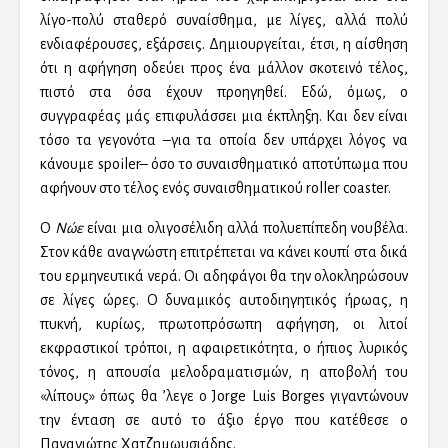
λίγο-πολύ σταθερό συναίσθημα, με λίγες, αλλά πολύ
ενδιαφέρουσες, εξάρσεις. Δημιουργείται, έτσι, η αίσθηση
ότι η αφήγηση οδεύει προς ένα μάλλον σκοτεινό τέλος,
πιστό στα όσα έχουν προηγηθεί. Εδώ, όμως, ο
συγγραφέας μάς επιφυλάσσει μια έκπληξη. Και δεν είναι
τόσο τα γεγονότα –για τα οποία δεν υπάρχει λόγος να
κάνουμε spoiler– όσο το συναισθηματικό αποτύπωμα που
αφήνουν στο τέλος ενός συναισθηματικού roller coaster.
Ο
Νώε
είναι μια ολιγοσέλιδη αλλά πολυεπίπεδη νουβέλα.
Στον κάθε αναγνώστη επιτρέπεται να κάνει κουπί στα δικά
του ερμηνευτικά νερά. Οι αδηφάγοι θα την ολοκληρώσουν
σε λίγες ώρες. Ο δυναμικός αυτοδιηγητικός ήρωας, η
πυκνή, κυρίως, πρωτοπρόσωπη αφήγηση, οι λιτοί
εκφραστικοί τρόποι, η αφαιρετικότητα, ο ήπιος λυρικός
τόνος, η απουσία μελοδραματισμών, η αποβολή του
«λίπους» όπως θα ’λεγε ο Jorge Luis Borges γιγαντώνουν
την ένταση σε αυτό το άξιο έργο που κατέθεσε ο
Παναγιώτης Χατζημωυσιάδης.