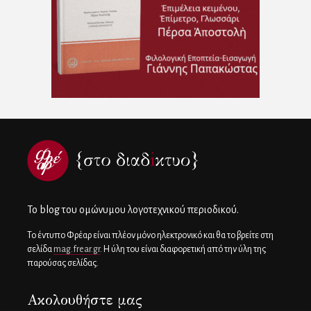
To blog του ομώνυμου λογοτεχνικού περιοδικού.
Το έντυπο Φρέαρ είναι πλέον μόνο ηλεκτρονικό και θα το βρείτε στη
σελίδα
mag.frear.gr
. Η ύλη του είναι διαφορετική από την ύλη της
παρούσας σελίδας.
Ακολουθήστε μας