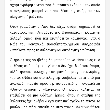
αχαρτογράφητα νερά ενός δυστοπικού κόσμου, τον οποίο
ο άνθρωπος μπορεί να προκαλέσει ως απόρροια των
άλογων πράξεών του.
Όταν γραφόταν ο
Νώε
δεν είχαν ακόμη σημειωθεί οι
καταστροφικές πλημμύρες της Θεσσαλίας, η κλιματική
αλλαγή, όμως, ήδη είχε χτυπήσει το καμπανάκι. Έτσι ο
Nώε του κοινωνικά ευαισθητοποιημένου συγγραφέα
κωπηλατεί προς τη συλλογική και οικολογική αφύπνιση.
Ο ήρωας της νουβέλας θα μπορούσε να είναι ίσως κι ο
καθένας από εμάς, και γι’ αυτό δεν έχει δικό του όνομα,
αλλά φοράει συνεχώς τον μανδύα μίας μετωνυμίας,
κυρίως «Νώε» και στο τέλος της νουβέλας, μετά από μια
αγωνιώδη πορεία προς την αυτοσυνείδηση, ονομάζεται
«Ούτις» δηλαδή ο «Κανένας». Ο ήρωας καλείται να
επιβιώσει σε μια υδάτινη έρημο, όπου η στάθμη της
θάλασσας έχει ανέβει κι έχει καταπιεί σχεδόν τα πάντα. Το
μυαλό μας πάει απευθείας στην ταινία
Waterworld
του