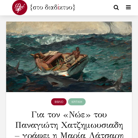
ΒΙΒΛΙΟ
ΚΡΙΤΙΚΗ
Για τον «Νώε» του
Παναγιώτη Χατζημωυσιαδη
– γράφει η Μαρία Λάτσαρη