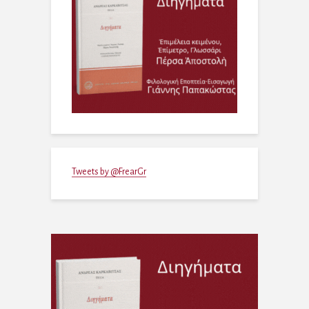
Tweets by @FrearGr