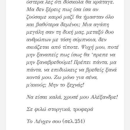
ύστερα λες ότι δύσκολα θα κράταγε.
Μα δεν ξέρεις πως ίσα ίσα αν
ζούσαμε καιρό μαζί θα ήμασταν όλο
και βαθύτερα δεμένοι; Μια αγάπη
μεγάλη σαν τη δική μας, μεταξύ δυο
ανθρώπων με τόση σύμπνοια, δεν
σκιάζεται από τίποτε. Ψυχή μου, ποτέ
μην ξαναπείς πως ίσως θα ‘πρεπε να
μην ξαναβρεθούμε! Πρέπει πάντα, μα
πάντα, να επιδιώκεις να βρεθείς ξανά
κοντά μου. Ζω μόνο για σένα,
μ΄ακούς; Μην το ξεχνάς!
Να είσαι καλά, χρυσέ μου Αλέξανδρε!
Σε φιλώ στοργικά, τρυφερά
Το Λένχεν σου
(σελ.251)