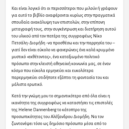
Και είναι λογικό ότι οι περισσότεροι που μιλούν ή γράφουν
για αυτό το βιβλίο αναφέρονται κυρίως στην πραγματικά
σπουδαία ανακάλυψη των επιστολών, στην επίπονη
μεταγραφή τους, στην συγκέντρωση και διατήρηση αυτού
του υλικού από τον πατέρα της συγγραφέως Νίκο
Πετσάλη-Διομήδη -να προσθέσω και την παρρησία του –
γιατί δεν είναι εύκολο να φανερώνεις ένα καλά κρυμμένο
μυστικό «εκθέτοντας», ένα καταξιωμένο πολιτικό
πρόσωπο στην κλειστή αθηναϊκή κοινωνία μας, σε έναν
κόσμο που εύκολα ερμηνεύει και ευκολότερα
παρερμηνεύει οτιδήποτε εξάπτει τη φαντασία του και
μάλιστα ερωτικό.
Κατά την γνώμη μου το σημαντικότερο από όλα είναι η
ικανότητα της συγγραφέως να καταστήσει τις επιστολές
της Helene Dannenberg το κάτοπτρο της
προσωπικότητας του Αλέξανδρου Διομήδη. Να τον
ζωντανέψει τόσο ως δημόσιο πρόσωπο μέσα από το