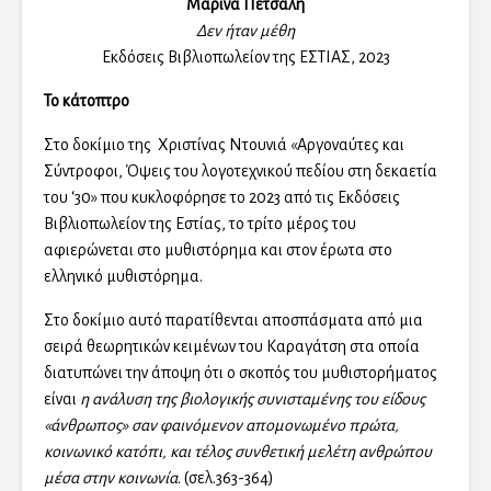
Μαρίνα Πετσάλη
Δεν ήταν μέθη
Εκδόσεις Βιβλιοπωλείον της ΕΣΤΙΑΣ, 2023
Το κάτοπτρο
Στο δοκίμιο της Χριστίνας Ντουνιά «Αργοναύτες και
Σύντροφοι, Όψεις του λογοτεχνικού πεδίου στη δεκαετία
του ‘30» που κυκλοφόρησε το 2023 από τις Εκδόσεις
Βιβλιοπωλείον της Εστίας, το τρίτο μέρος του
αφιερώνεται στο μυθιστόρημα και στον έρωτα στο
ελληνικό μυθιστόρημα.
Στο δοκίμιο αυτό παρατίθενται αποσπάσματα από μια
σειρά θεωρητικών κειμένων του Καραγάτση στα οποία
διατυπώνει την άποψη ότι ο σκοπός του μυθιστορήματος
είναι
η ανάλυση της βιολογικής συνισταμένης του είδους
«άνθρωπος» σαν φαινόμενον απομονωμένο πρώτα,
κοινωνικό κατόπι, και τέλος συνθετική μελέτη ανθρώπου
μέσα στην κοινωνία
. (σελ.363-364)