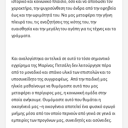
ιστορικό και κοινωνικό πλαίσιο, όσο και να αποδώσει τον
χαρακτήρα, την ψυχοσύνθεση του άνδρα από την εφηβεία
έως και την ωριμότητά του. Να μας μεταφέρει την γήινη
πλευρά του, τις αναζητήσεις της νιότης του, την
ευαισθησία και την μεγάλη του αγάπη για τις τέχνες και τα
γράμματα.
Και αναλογίστηκα αν τελικά σε αυτό το τόσο σημαντικό
εγχείρημα της Μαρίνας Πετσάλη δεν λειτούργησε πέρα
από το μοναδικό και σπάνιο υλικό των επιστολών και το
υποσυνείδητο της συγγραφέως. Από την παιδική μας
ηλικία μαθαίνουμε να θυμόμαστε αυτά που μας
μεταφέρει ο περίγυρος μας, η κοινωνική ομάδα στην
οποία ανήκουμε. Θυμόμαστε αυτό που θυμάται η
οικογένειά μας –η οικογένεια αποτελεί ένα φυσικό αγωγό
μνήμης μέσα από τον οποίο περνούν από γενιά σε γενιά οι
εμπειρίες των προγόνων μας, συνειδητές και ασύνειδες.