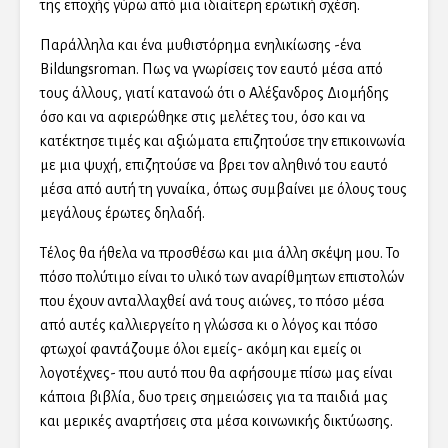
της εποχής γύρω από μια ιδιαίτερη ερωτική σχέση.
Παράλληλα και ένα μυθιστόρημα ενηλικίωσης -ένα
Bildungsroman. Πως να γνωρίσεις τον εαυτό μέσα από
τους άλλους, γιατί κατανοώ ότι ο Αλέξανδρος Διομήδης
όσο και να αφιερώθηκε στις μελέτες του, όσο και να
κατέκτησε τιμές και αξιώματα επιζητούσε την επικοινωνία
με μια ψυχή, επιζητούσε να βρει τον αληθινό του εαυτό
μέσα από αυτή τη γυναίκα, όπως συμβαίνει με όλους τους
μεγάλους έρωτες δηλαδή.
Τέλος θα ήθελα να προσθέσω και μια άλλη σκέψη μου. Το
πόσο πολύτιμο είναι το υλικό των αναρίθμητων επιστολών
που έχουν ανταλλαχθεί ανά τους αιώνες, το πόσο μέσα
από αυτές καλλιεργείτο η γλώσσα κι ο λόγος και πόσο
φτωχοί φαντάζουμε όλοι εμείς- ακόμη και εμείς οι
λογοτέχνες- που αυτό που θα αφήσουμε πίσω μας είναι
κάποια βιβλία, δυο τρεις σημειώσεις για τα παιδιά μας
και μερικές αναρτήσεις στα μέσα κοινωνικής δικτύωσης.