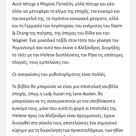
Αυτό πέτυχε η Μαρίνα Πετσάλη, αλλά πέτυχε και κάτι
άλλο: να μεταφέρει το κλίμα της εποχής, τον κυνισμό και
την ανεμελιά της, τα τεράστια κοινωνικά χάσματα, αλλά
και τη Γερμανία των λογοτεχνών, του κινήματος του Sturm
& Drang της ποίησης, της όπερας του Rilke και του
Wagner. Ένα μοναδικό ταξίδι στον τόπο που γέννησε τον
Ρομαντισμό σαν αυτό που έκανε ο Αλέξανδρος Διομήδης
το 1907 με την Helene διαπλέοντας τον Ρήνο τις απότομες
πλαγιές, τους αμπελώνες του.
Οι αναγνώσεις του μυθιστορήματος είναι πολλές.
Το βιβλίο θα μπορούσε να είναι μια επιστολική νουβέλα
εποχής, όπως η Lady Suzan της Jane Austen, θα
μπορούσαν να τις συναγωνιστούν με τον υποβόσκοντα
κυνισμό τους, μόνο που αυτή τη φορά οι επιστολές της
Helene προς τον Αλέξανδρο είναι πραγματικές, έχουν
διασωθεί στο σύνολο τους αποτελώντας ένα σημαντικό
εύρημα για τη διερεύνηση των προκαταλήψεων, των ηθών