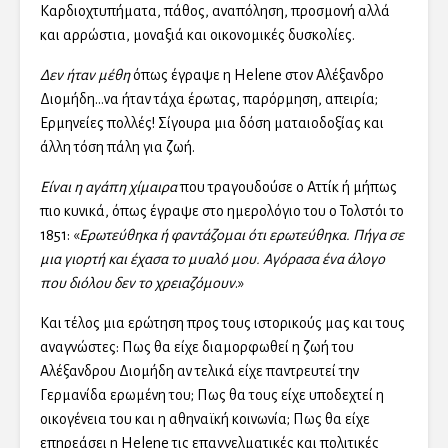
Καρδιοχτυπήματα, πάθος, αναπόληση, προσμονή αλλά
και αρρώστια, μοναξιά και οικονομικές δυσκολίες.
Δεν ήταν μέθη
όπως έγραψε η Helene στον Αλέξανδρο
Διομήδη…να ήταν τάχα έρωτας, παρόρμηση, απειρία;
Ερμηνείες πολλές! Σίγουρα μια δόση ματαιοδοξίας και
άλλη τόση πάλη για ζωή.
Είναι η αγάπη χίμαιρα
που τραγουδούσε ο Αττίκ ή μήπως
πιο κυνικά, όπως έγραψε στο ημερολόγιο του ο Τολστόι το
1851: «
Ερωτεύθηκα ή φαντάζομαι ότι ερωτεύθηκα. Πήγα σε
μια γιορτή και έχασα το μυαλό μου. Αγόρασα ένα άλογο
που διόλου δεν το χρειαζόμουν
.»
Και τέλος μια ερώτηση προς τους ιστορικούς μας και τους
αναγνώστες: Πως θα είχε διαμορφωθεί η ζωή του
Αλέξανδρου Διομήδη αν τελικά είχε παντρευτεί την
Γερμανίδα ερωμένη του; Πως θα τους είχε υποδεχτεί η
οικογένεια του και η αθηναϊκή κοινωνία; Πως θα είχε
επηρεάσει η Helene τις επαγγελματικές και πολιτικές