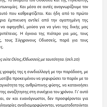
ίνης. Τα ονόματα του Οδυσσέα και της Πηνελόπης
ντωνυμίες. Και μέσα σε αυτές αναγνωρίζουμε τον
 αυτό που καθρεφτίζεται. Και ήδη από το πρώτο
ρια έμπνευση αντλεί από την αγαπημένη της
 να αφηγηθεί, μούσα για να γίνει της δικής μας
ριπέτειας. Η έγνοια της πιότερο για μας, τους
ς, τους Σύγχρονους Οδυσσείς, παρά για τους
ς.
ς ούτε Ούτις,/Οδυσσείς με ταυτότητα.
(σελ.20)
ς γραφής της η συνδιαλλαγή με την παράδοση, με
μοτίβα προκειμένου να γεφυρώσει το παρόν με το
αγικότητα της ανθρώπινης φύσης, να κατανοήσει
της αναζήτησης στη συνέχεια του χρόνου. Γι’ αυτό
αι, αν και ευανάγνωστοι, δεν προσφέρονται για
αλληγορίες αναδιαμορφώνονται, νοηματοδοτούνται