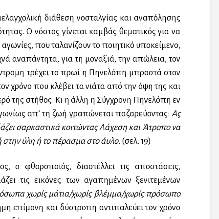
μελαγχολική διάθεση νοσταλγίας και αναπόλησης
νότητας. Ο νόστος γίνεται καμβάς θεματικός για να
 αγωνίες, που ταλανίζουν το ποιητικό υποκείμενο,
νά αναπάντητα, για τη μοναξιά, την απώλεια, τον
 Έντρομη τρέχει το πρωί η Πηνελόπη μπροστά στον
ον χρόνο που κλέβει τα νιάτα από την όψη της και
ερό της στήθος. Κι η άλλη η Σύγχρονη Πηνελόπη εν
ναγωνίως απ’ τη ζωή γραπώνεται παζαρεύοντας:
Ας
δάζει σαρκαστικά κοιτώντας Λάχεση και Άτροπο να
 στην ύλη ή το πέρασμα στο άυλο.
(σελ. 19)
ος, ο φθοροποιός, διαστέλλει τις αποστάσεις,
ιάζει τις εικόνες των αγαπημένων ξενιτεμένων
ρόσωπα χωρίς μάτια/χωρίς βλέμμα/χωρίς πρόσωπο
νήμη επίμονη και δύστροπη αντιπαλεύει τον χρόνο