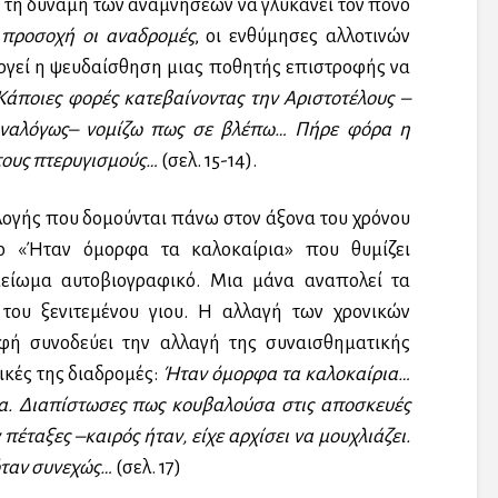
ι τη δύναμη των αναμνήσεων να γλυκάνει τον πόνο
 προσοχή οι αναδρομές
, οι ενθύμησες αλλοτινών
αργεί η ψευδαίσθηση μιας ποθητής επιστροφής να
Κάποιες φορές κατεβαίνοντας την Αριστοτέλους –
 αναλόγως– νομίζω πως σε βλέπω… Πήρε φόρα η
τους πτερυγισμούς…
(σελ. 15-14).
λογής που δομούνται πάνω στον άξονα του χρόνου
ο «Ήταν όμορφα τα καλοκαίρια» που θυμίζει
είωμα αυτοβιογραφικό. Μια μάνα αναπολεί τα
 του ξενιτεμένου γιου. Η αλλαγή των χρονικών
ή συνοδεύει την αλλαγή της συναισθηματικής
ικές της διαδρομές:
Ήταν όμορφα τα καλοκαίρια…
. Διαπίστωσες πως κουβαλούσα στις αποσκευές
πέταξες –καιρός ήταν, είχε αρχίσει να μουχλιάζει.
όταν συνεχώς…
(σελ. 17)