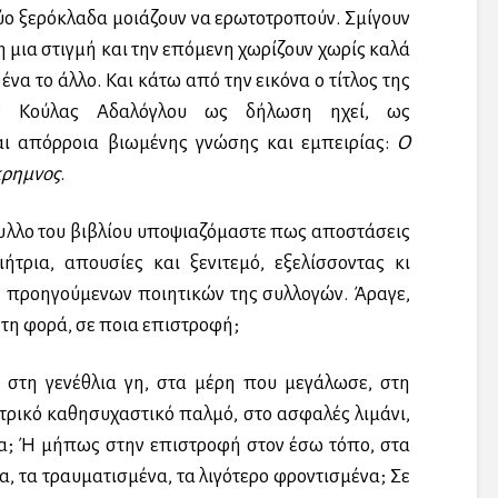
ύο ξερόκλαδα μοιάζουν να ερωτοτροπούν. Σμίγουν
η μια στιγμή και την επόμενη χωρίζουν χωρίς καλά
ένα το άλλο. Και κάτω από την εικόνα ο τίτλος της
ης Κούλας Αδαλόγλου ως δήλωση ηχεί, ως
ι απόρροια βιωμένης γνώσης και εμπειρίας:
Ο
κρημνος
.
υλλο του βιβλίου υποψιαζόμαστε πως αποστάσεις
ήτρια, απουσίες και ξενιτεμό, εξελίσσοντας κι
ν προηγούμενων ποιητικών της συλλογών. Άραγε,
 τη φορά, σε ποια επιστροφή;
υ στη γενέθλια γη, στα μέρη που μεγάλωσε, στη
τρικό καθησυχαστικό παλμό, στο ασφαλές λιμάνι,
α; Ή μήπως στην επιστροφή στον έσω τόπο, στα
, τα τραυματισμένα, τα λιγότερο φροντισμένα; Σε