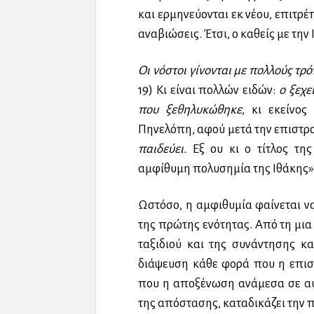
και ερμηνεύονται εκ νέου, επιτρέ
αναβιώσεις. Έτσι, ο καθείς με την 
Οι νόστοι γίνονται με πολλούς τ
19) Κι είναι πολλών ειδών:
ο ξεχε
που ξεθηλυκώθηκε
, κι εκείνο
Πηνελόπη, αφού μετά την επιστ
παιδεύει.
Εξ ου κι ο τίτλος της
αμφίθυμη πολυσημία της Ιθάκης»
Ωστόσο, η αμφιθυμία φαίνεται να
της πρώτης ενότητας. Από τη μια
ταξιδιού και της συνάντησης κ
διάψευση κάθε φορά που η επισ
που η αποξένωση ανάμεσα σε αυτ
της απόστασης, καταδικάζει την 