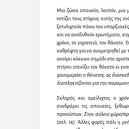
Μια ζώσα απουσία, λοιπόν, μια 
νοτίζει τους στίχους αυτής της ε
ξετυλιχτούν πάνω του υπαρξιακές
και να αναδυθούν ερωτήματα, συχ
χρόνο, τα γηρατειά, τον θάνατο.
καθρέφτη για να αναμετρηθεί με τ
ανοίγει κόκκινο σημάδι στο αριστ
πτήσει ατενίζει τον θάνατο κι ε
χασομεράει ο θάνατος, ας διασκε
διαπληκτίζονται για την παραμονή
Σκληρός και αμείλιχτος ο χρόν
συνδράμει τις απουσίες, ξεθωρ
προσώπων:
Στον αύλειο χώρο/π
(σελ. 14). Άλλες φορές πάλι η μ