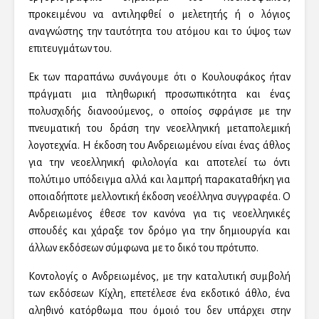
προκειμένου να αντιληφθεί ο μελετητής ή ο λόγιος
αναγνώστης την ταυτότητα του ατόμου και το ύψος των
επιτευγμάτων του.
Εκ των παραπάνω συνάγουμε ότι ο Κουλουφάκος ήταν
πράγματι μια πληθωρική προσωπικότητα και ένας
πολυσχιδής διανοούμενος, ο οποίος σφράγισε με την
πνευματική του δράση την νεοελληνική μεταπολεμική
λογοτεχνία. Η έκδοση του Ανδρειωμένου είναι ένας άθλος
για την νεοελληνική φιλολογία και αποτελεί τω όντι
πολύτιμο υπόδειγμα αλλά και λαμπρή παρακαταθήκη για
οποιαδήποτε μελλοντική έκδοση νεοέλληνα συγγραφέα. Ο
Ανδρειωμένος έθεσε τον κανόνα για τις νεοελληνικές
σπουδές και χάραξε τον δρόμο για την δημιουργία και
άλλων εκδόσεων σύμφωνα με το δικό του πρότυπο.
Κοντολογίς ο Ανδρειωμένος, με την καταλυτική συμβολή
των εκδόσεων Κίχλη, επετέλεσε ένα εκδοτικό άθλο, ένα
αληθινό κατόρθωμα που όμοιό του δεν υπάρχει στην