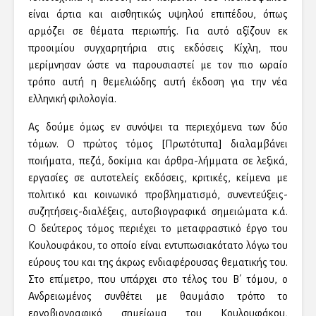
είναι άρτια και αισθητικώς υψηλού επιπέδου, όπως
αρμόζει σε θέματα περιωπής. Για αυτό αξίζουν εκ
προοιμίου συγχαρητήρια στις εκδόσεις Κίχλη, που
μερίμνησαν ώστε να παρουσιαστεί με τον πιο ωραίο
τρόπο αυτή η θεμελιώδης αυτή έκδοση για την νέα
ελληνική φιλολογία.
Ας δούμε όμως εν συνόψει τα περιεχόμενα των δύο
τόμων. Ο πρώτος τόμος [Πρωτότυπα] διαλαμβάνει
ποιήματα, πεζά, δοκίμια και άρθρα-λήμματα σε λεξικά,
εργασίες σε αυτοτελείς εκδόσεις, κριτικές, κείμενα με
πολιτικό και κοινωνικό προβληματισμό, συνεντεύξεις-
συζητήσεις-διαλέξεις, αυτοβιογραφικά σημειώματα κ.ά.
Ο δεύτερος τόμος περιέχει το μεταφραστικό έργο του
Κουλουφάκου, το οποίο είναι εντυπωσιακότατο λόγω του
εύρους του και της άκρως ενδιαφέρουσας θεματικής του.
Στο επίμετρο, που υπάρχει στο τέλος του Β΄ τόμου, ο
Ανδρειωμένος συνθέτει με θαυμάσιο τρόπο το
εργοβιογραφικό σημείωμα του Κουλουφάκου,