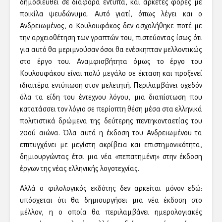
δημοσιευθεί σε διάφορα έντυπα, και αρκετές φορές με
ποικίλα ψευδώνυμα. Αυτό γιατί, όπως λέγει και ο
Ανδρειωμένος, ο Κουλουφάκος δεν ασχολήθηκε ποτέ με
την αρχειοθέτηση των γραπτών του, πιστεύοντας ίσως ότι
για αυτό θα μεριμνούσαν όσοι θα ενέσκηπταν μελλοντικώς
στο έργο του. Αναμφισβήτητα όμως το έργο του
Κουλουφάκου είναι πολύ μεγάλο σε έκταση και προξενεί
ιδιαιτέρα εντύπωση στον μελετητή. Περιλαμβάνει σχεδόν
όλα τα είδη του έντεχνου λόγου, μια διαπίστωση που
κατατάσσει τον λόγιο σε περίοπτη θέση μέσα στα ελληνικά
πολιτιστικά δρώμενα της δεύτερης πεντηκονταετίας του
20ού αιώνα. Όλα αυτά η έκδοση του Ανδρειωμένου τα
επιτυγχάνει με μεγίστη ακρίβεια και επιστημονικότητα,
δημιουργώντας έτσι μια νέα «πεπατημένη» στην έκδοση
έργων της νέας ελληνικής λογοτεχνίας.
Αλλά ο φιλολογικός εκδότης δεν αρκείται μόνον εδώ:
υπόσχεται ότι θα δημιουργήσει μια νέα έκδοση στο
μέλλον, η ο οποία θα περιλαμβάνει ημερολογιακές