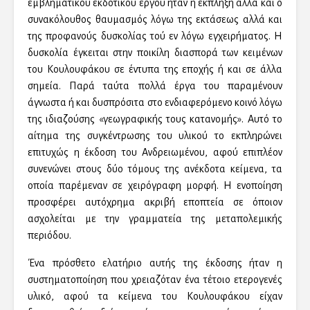
εμβληματικού εκδοτικού έργου ήταν η έκπληξη αλλά και ο
συνακόλουθος θαυμασμός λόγω της εκτάσεως αλλά και
της προφανούς δυσκολίας τού εν λόγω εγχειρήματος. Η
δυσκολία έγκειται στην ποικίλη διασπορά των κειμένων
του Κουλουφάκου σε έντυπα της εποχής ή και σε άλλα
σημεία. Παρά ταύτα πολλά έργα του παραμένουν
άγνωστα ή και δυσπρόσιτα στο ενδιαφερόμενο κοινό λόγω
της ιδιαζούσης «γεωγραφικής τους κατανομής». Αυτό το
αίτημα της συγκέντρωσης του υλικού το εκπληρώνει
επιτυχώς η έκδοση του Ανδρειωμένου, αφού επιπλέον
συνενώνει στους δύο τόμους της ανέκδοτα κείμενα, τα
οποία παρέμεναν σε χειρόγραφη μορφή. Η ενοποίηση
προσφέρει αυτόχρημα ακριβή εποπτεία σε όποιον
ασχολείται με την γραμματεία της μεταπολεμικής
περιόδου.
Ένα πρόσθετο ελατήριο αυτής της έκδοσης ήταν η
συστηματοποίηση που χρειαζόταν ένα τέτοιο ετερογενές
υλικό, αφού τα κείμενα του Κουλουφάκου είχαν