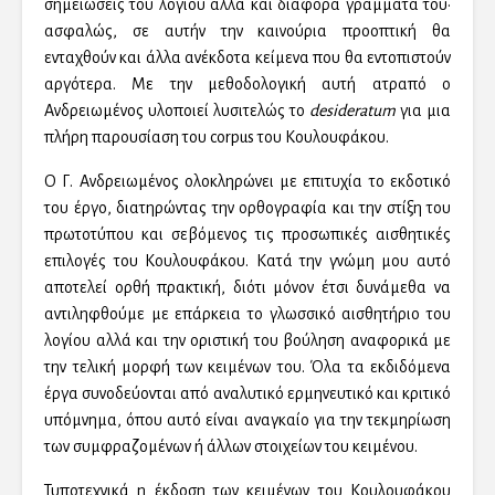
σημειώσεις του λογίου αλλά και διάφορα γράμματά του·
ασφαλώς, σε αυτήν την καινούρια προοπτική θα
ενταχθούν και άλλα ανέκδοτα κείμενα που θα εντοπιστούν
αργότερα. Με την μεθοδολογική αυτή ατραπό ο
Ανδρειωμένος υλοποιεί λυσιτελώς το
desideratum
για μια
πλήρη παρουσίαση του corpus του Κουλουφάκου.
Ο Γ. Ανδρειωμένος ολοκληρώνει με επιτυχία το εκδοτικό
του έργο, διατηρώντας την ορθογραφία και την στίξη του
πρωτοτύπου και σεβόμενος τις προσωπικές αισθητικές
επιλογές του Κουλουφάκου. Κατά την γνώμη μου αυτό
αποτελεί ορθή πρακτική, διότι μόνον έτσι δυνάμεθα να
αντιληφθούμε με επάρκεια το γλωσσικό αισθητήριο του
λογίου αλλά και την οριστική του βούληση αναφορικά με
την τελική μορφή των κειμένων του. Όλα τα εκδιδόμενα
έργα συνοδεύονται από αναλυτικό ερμηνευτικό και κριτικό
υπόμνημα, όπου αυτό είναι αναγκαίο για την τεκμηρίωση
των συμφραζομένων ή άλλων στοιχείων του κειμένου.
Τυποτεχνικά η έκδοση των κειμένων του Κουλουφάκου