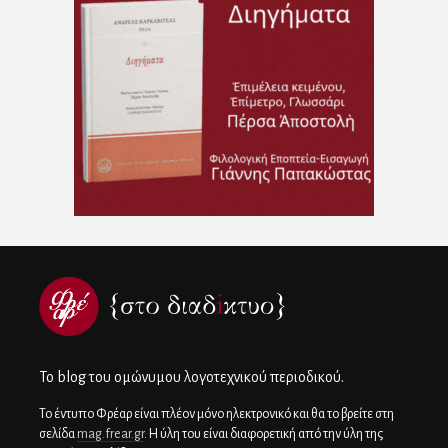
To blog του ομώνυμου λογοτεχνικού περιοδικού.
Το έντυπο Φρέαρ είναι πλέον μόνο ηλεκτρονικό και θα το βρείτε στη
σελίδα
mag.frear.gr
. Η ύλη του είναι διαφορετική από την ύλη της