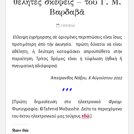
Ἀθέλητες σκέψεις – τοῦ Γ. Μ.
Βαρδαβᾶ
11/08/2022
Ἡ ἔλλειψη ἐγρήγορσης σὲ ὁρισμένες περιπτώσεις εἶναι ἴσως
προτιμότερη ἀπὸ τὴν ἀκινησία. Ἡ πρώτη δύναται νὰ εἶναι
ἀθέλητη, ἡ δεύτερη καταφάσκει ἀπροϋπόθετα στὴν
παραίτηση. Τρίτος δρόμος εἶναι ἡ τύφλωση (ἠθικὴ ἤ
πνευματικὴ ἀδιάφορον).
Ἀπείρανθος Νάξου, 8 Αὐγούστου 2022
⸙⸙⸙
[Πρώτη δημοσίευση στο ηλεκτρονικό
Φρέαρ
.
Φωτογραφία: ©Tahmid Mobasshir. Δείτε τα περιεχόμενα
του έκτου ηλεκτρονικού μας τεύχους
εδώ
.]
Share this: