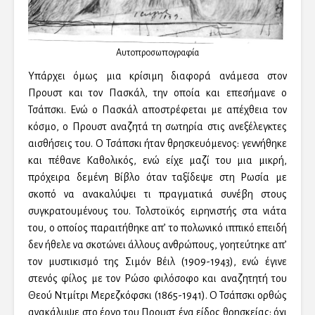
Αυτοπροσωπογραφία
Υπάρχει όμως μια κρίσιμη διαφορά ανάμεσα στον
Προυστ και τον Πασκάλ, την οποία και επεσήμανε ο
Τσάπσκι. Ενώ ο Πασκάλ αποστρέφεται με απέχθεια τον
κόσμο, ο Προυστ αναζητά τη σωτηρία στις ανεξέλεγκτες
αισθήσεις του. Ο Τσάπσκι ήταν θρησκευόμενος: γεννήθηκε
και πέθανε Καθολικός, ενώ είχε μαζί του μια μικρή,
πρόχειρα δεμένη Βίβλο όταν ταξίδεψε στη Ρωσία με
σκοπό να ανακαλύψει τι πραγματικά συνέβη στους
συγκρατουμένους του. Τολστοϊκός ειρηνιστής στα νιάτα
του, ο οποίος παραιτήθηκε απ’ το πολωνικό ιππικό επειδή
δεν ήθελε να σκοτώνει άλλους ανθρώπους, γοητεύτηκε απ’
τον μυστικισμό της Σιμόν Βέιλ (1909-1943), ενώ έγινε
στενός φίλος με τον Ρώσο φιλόσοφο και αναζητητή του
Θεού Ντμίτρι Μερεζκόφσκι (1865-1941). Ο Τσάπσκι ορθώς
ανακάλυψε στο έργο του Προυστ ένα είδος θρησκείας: όχι