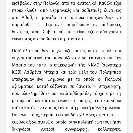
εισέβαλαν στην Πολωνία από τα ανατολικά. Καθώς είχε
περικυκλωθεί από γερμανικές και σοβιετικές δυνάμεις
στο Λβοβ, η μονάδα του Τσάπσκι υποχρεώθηκε να
παραδοθεί. Οι Γερμανοί παρέδωσαν τις πολωνικές
δυνάμεις στους Σοβιετικούς, κι εκείνος έζησε δύο χρόνια
έγκλειστος στα σοβιετικά στρατόπεδα.
Παρ’ όλο που δεν το γνώριζε, αυτός και οι υπόλοιποι
συγκρατούμενοί του προορίζονταν να εκτελεστούν. Τον
Μάρτιο του 1940, ο επικεφαλής τής NKVD (αργότερα
KGB) Λαβρέντι Μπέρια και τρία μέλη του Πολιτμπιρό
υπέγραψαν ένα μνημόνιο με το οποίο οι Πολωνοί
αξιωματικοί καταδικάζονταν σε θάνατο. Η επιχείρηση,
που ολοκληρώθηκε σε οκτώ εβδομάδες, άρχισε με τη
μεταφορά των κρατουμένων σε περιοχές μέσα και γύρω
απ’ το Κατύν, ένα δάσος κοντά στη ρωσική πόλη Σμολένσκ.
Εκεί όλοι τους, περίπου είκοσι δύο χιλιάδες στρατιώτες –
κυρίως αξιωματικοί, οι οποίοι στην πολιτική ζωή τους ήταν
δικηγόροι, γιατροί, συγγραφείς, καλλιτέχνες,