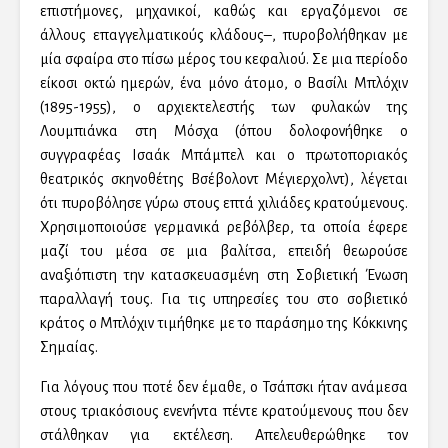
επιστήμονες, μηχανικοί, καθώς και εργαζόμενοι σε
άλλους επαγγελματικούς κλάδους–, πυροβολήθηκαν με
μία σφαίρα στο πίσω μέρος του κεφαλιού. Σε μια περίοδο
είκοσι οκτώ ημερών, ένα μόνο άτομο, ο Βασίλι Μπλόχιν
(1895-1955), ο αρχιεκτελεστής των φυλακών της
Λουμπιάνκα στη Μόσχα (όπου δολοφονήθηκε ο
συγγραφέας Ισαάκ Μπάμπελ και ο πρωτοποριακός
θεατρικός σκηνοθέτης Βσέβολοντ Μέγιερχολντ), λέγεται
ότι πυροβόλησε γύρω στους επτά χιλιάδες κρατούμενους.
Χρησιμοποιούσε γερμανικά ρεβόλβερ, τα οποία έφερε
μαζί του μέσα σε μια βαλίτσα, επειδή θεωρούσε
αναξιόπιστη την κατασκευασμένη στη Σοβιετική Ένωση
παραλλαγή τους. Για τις υπηρεσίες του στο σοβιετικό
κράτος ο Μπλόχιν τιμήθηκε με το παράσημο της Κόκκινης
Σημαίας.
Για λόγους που ποτέ δεν έμαθε, ο Τσάπσκι ήταν ανάμεσα
στους τριακόσιους ενενήντα πέντε κρατούμενους που δεν
στάλθηκαν για εκτέλεση. Απελευθερώθηκε τον