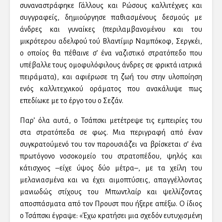
συναναστράφηκε Γάλλους και Ρώσους καλλιτέχνες και
συγγραφείς, δημιούργησε παθιασμένους δεσμούς με
άνδρες και γυναίκες (περιλαμβανομένου και του
μικρότερου αδελφού τού Βλαντίμιρ Ναμπόκοφ, Σεργκέι,
ο οποίος θα πέθαινε σ’ ένα ναζιστικό στρατόπεδο που
υπέβαλλε τους ομοφυλόφιλους άνδρες σε φρικτά ιατρικά
πειράματα), και αφιέρωσε τη ζωή του στην υλοποίηση
ενός καλλιτεχνικού οράματος που ανακάλυψε πως
επεδίωκε με το έργο του ο Σεζάν.
Παρ’ όλα αυτά, ο Τσάπσκι μετέτρεψε τις εμπειρίες του
στα στρατόπεδα σε φως. Μια περιγραφή από έναν
συγκρατούμενό του τον παρουσιάζει να βρίσκεται σ’ ένα
πρωτόγονο νοσοκομείο του στρατοπέδου, ψηλός και
κάτισχνος –είχε ύψος δύο μέτρα–, με τα χείλη του
μελανιασμένα και να έχει αιμοπτύσεις, απαγγέλλοντας
μανιωδώς στίχους του Μπωντλαίρ και ψελλίζοντας
αποσπάσματα από τον Προυστ που ήξερε απέξω. Ο ίδιος
ο Τσάπσκι έγραψε: «Έχω κρατήσει μια σχεδόν ευτυχισμένη