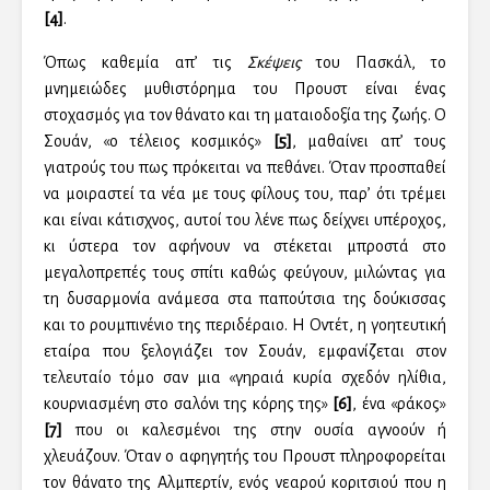
[4]
.
Όπως καθεμία απ’ τις
Σκέψεις
του Πασκάλ, το
μνημειώδες μυθιστόρημα του Προυστ είναι ένας
στοχασμός για τον θάνατο και τη ματαιοδοξία της ζωής. Ο
Σουάν, «ο τέλειος κοσμικός»
[5]
, μαθαίνει απ’ τους
γιατρούς του πως πρόκειται να πεθάνει. Όταν προσπαθεί
να μοιραστεί τα νέα με τους φίλους του, παρ’ ότι τρέμει
και είναι κάτισχνος, αυτοί του λένε πως δείχνει υπέροχος,
κι ύστερα τον αφήνουν να στέκεται μπροστά στο
μεγαλοπρεπές τους σπίτι καθώς φεύγουν, μιλώντας για
τη δυσαρμονία ανάμεσα στα παπούτσια της δούκισσας
και το ρουμπινένιο της περιδέραιο. Η Οντέτ, η γοητευτική
εταίρα που ξελογιάζει τον Σουάν, εμφανίζεται στον
τελευταίο τόμο σαν μια «γηραιά κυρία σχεδόν ηλίθια,
κουρνιασμένη στο σαλόνι της κόρης της»
[6]
, ένα «ράκος»
[7]
που οι καλεσμένοι της στην ουσία αγνοούν ή
χλευάζουν. Όταν ο αφηγητής του Προυστ πληροφορείται
τον θάνατο της Αλμπερτίν, ενός νεαρού κοριτσιού που η