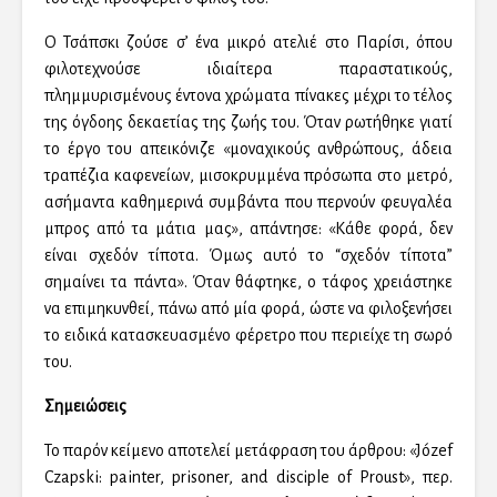
Ο Τσάπσκι ζούσε σ’ ένα μικρό ατελιέ στο Παρίσι, όπου
φιλοτεχνούσε ιδιαίτερα παραστατικούς,
πλημμυρισμένους έντονα χρώματα πίνακες μέχρι το τέλος
της όγδοης δεκαετίας της ζωής του. Όταν ρωτήθηκε γιατί
το έργο του απεικόνιζε «μοναχικούς ανθρώπους, άδεια
τραπέζια καφενείων, μισοκρυμμένα πρόσωπα στο μετρό,
ασήμαντα καθημερινά συμβάντα που περνούν φευγαλέα
μπρος από τα μάτια μας», απάντησε: «Κάθε φορά, δεν
είναι σχεδόν τίποτα. Όμως αυτό το “σχεδόν τίποτα”
σημαίνει τα πάντα». Όταν θάφτηκε, ο τάφος χρειάστηκε
να επιμηκυνθεί, πάνω από μία φορά, ώστε να φιλοξενήσει
το ειδικά κατασκευασμένο φέρετρο που περιείχε τη σωρό
του.
Σημειώσεις
Το παρόν κείμενο αποτελεί μετάφραση του άρθρου: «Józef
Czapski: painter, prisoner, and disciple of Proust», περ.