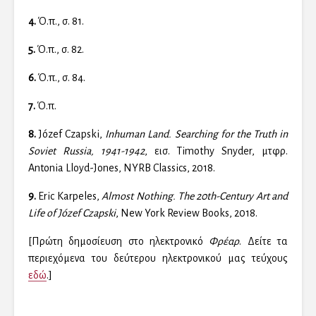
4.
Ό.π., σ. 81.
5.
Ό.π., σ. 82.
6.
Ό.π., σ. 84.
7.
Ό.π.
8.
Józef Czapski,
Inhuman Land. Searching for the Truth in
Soviet Russia, 1941-1942
, εισ. Timothy Snyder, μτφρ.
Antonia Lloyd-Jones, NYRB Classics, 2018.
9.
Eric Karpeles,
Almost Nothing. The 20th-Century Art and
Life of Józef Czapski
, New York Review Books, 2018.
[Πρώτη δημοσίευση στο ηλεκτρονικό
Φρέαρ
. Δείτε τα
περιεχόμενα του δεύτερου ηλεκτρονικού μας τεύχους
εδώ
.]