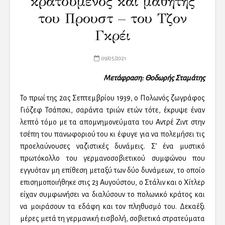
κρατούμενος και μαθητής
του Προυστ – του Τζον
Γκρέι
09/05/2021
Μετάφραση: Θοδωρής Σταμάτης
Το πρωί της 2ας Σεπτεμβρίου 1939, ο Πολωνός ζωγράφος
Γιόζεφ Τσάπσκι, σαράντα τριών ετών τότε, έκρυψε έναν
λεπτό τόμο με τα απομνημονεύματα του Αντρέ Ζιντ στην
τσέπη του πανωφοριού του κι έφυγε για να πολεμήσει τις
προελαύνουσες ναζιστικές δυνάμεις. Σ’ ένα μυστικό
πρωτόκολλο του γερμανοσοβιετικού συμφώνου που
εγγυόταν μη επίθεση μεταξύ των δύο δυνάμεων, το οποίο
επισημοποιήθηκε στις 23 Αυγούστου, ο Στάλιν και ο Χίτλερ
είχαν συμφωνήσει να διαλύσουν το πολωνικό κράτος και
να μοιράσουν τα εδάφη και τον πληθυσμό του. Δεκαέξι
μέρες μετά τη γερμανική εισβολή, σοβιετικά στρατεύματα