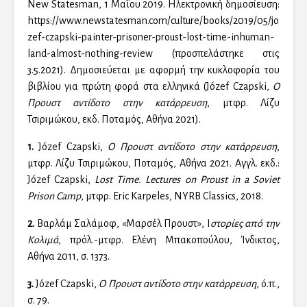
New Statesman, 1 Μαΐου 2019. Ηλεκτρονική δημοσίευση:
https://www.newstatesman.com/culture/books/2019/05/jo
zef-czapski-painter-prisoner-proust-lost-time-inhuman-
land-almost-nothing-review (προσπελάστηκε στις
3.5.2021). Δημοσιεύεται με αφορμή την κυκλοφορία του
βιβλίου για πρώτη φορά στα ελληνικά (Józef Czapski,
Ο
Προυστ αντίδοτο στην κατάρρευση
, μτφρ. Λίζυ
Τσιριμώκου, εκδ. Ποταμός, Αθήνα 2021).
1.
Józef Czapski,
Ο Προυστ αντίδοτο στην κατάρρευση
,
μτφρ. Λίζυ Τσιριμώκου, Ποταμός, Αθήνα 2021. Αγγλ. εκδ.:
Józef Czapski,
Lost Time. Lectures on Proust in a Soviet
Prison Camp
, μτφρ. Eric Karpeles, NYRB Classics, 2018.
2.
Βαρλάμ Σαλάμοφ, «Μαρσέλ Προυστ», Ι
στορίες από την
Κολιμά
, πρόλ.-μτφρ. Ελένη Μπακοπούλου, Ίνδικτος,
Αθήνα 2011, σ. 1373.
3.
Józef Czapski,
Ο Προυστ αντίδοτο στην κατάρρευση
, ό.π.,
σ. 79.