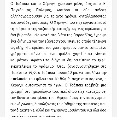
Ο Τσάπσκι και ο Χέρινγκ χώρισαν μόλις άρχισε ο Β΄
Παγκόσμιος Πόλεμος, ωστόσο οι δύο άνδρες
αλληλογραφούσαν για τριάντα χρόνια, ανταλλάσσοντας
εκατοντάδες επιστολές. Ο Χέρινγκ, που είχε εργαστεί κατά
τη διάρκεια της ναζιστικής κατοχής ως νυχτοφύλακας σ’
ένα βυρσοδεψείο κοντά στο Γκέτο της Βαρσοβίας, έγραψε
ένα διήγημα για την εξέγερση του 1943, το οποίο τέλειωνε
ως εξής: «Τα ερείπια του γκέτο τρέμουν σαν τα τυπωμένα
γράμματα πάνω σ’ ένα φύλλο χαρτί που γίνεται
κομμάτια». Αφότου το διήγημα δημοσιεύτηκε το 1946,
εγκατέλειψε το γράψιμο. Όταν ξανασυναντήθηκαν στο
Παρίσι το 1972, ο Τσάπσκι προσπάθησε να απαλύνει την
απελπισία του φίλου του. Καθώς έπασχε από καρκίνο, ο
Χέρινγκ αυτοκτόνησε το 1984. Ο Τσάπσκι τράβηξε μια
γραμμή στο ημερολόγιό του, εκεί όπου είχε καταχωρίσει
τον θάνατο του φίλου του. Άφησε όμως την καταχώριση
ευανάγνωστη, διασώζοντας το αίσθημα της απώλειας που
τον διακατείχε, αλλά και την ευγνωμοσύνη του για όλα όσα
του είχε προσφέρει ο φίλος του.