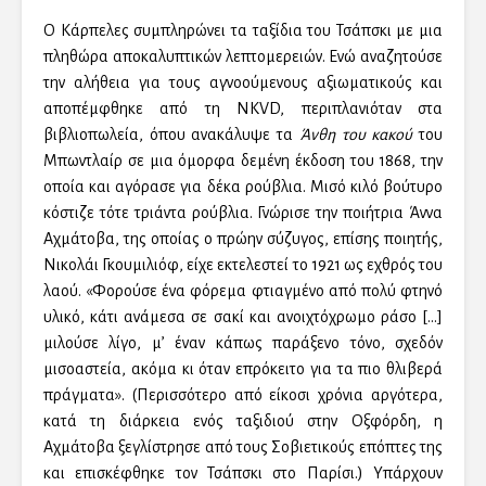
Ο Κάρπελες συμπληρώνει τα ταξίδια του Τσάπσκι με μια
πληθώρα αποκαλυπτικών λεπτομερειών. Ενώ αναζητούσε
την αλήθεια για τους αγνοούμενους αξιωματικούς και
αποπέμφθηκε από τη NKVD, περιπλανιόταν στα
βιβλιοπωλεία, όπου ανακάλυψε τα
Άνθη του κακού
του
Μπωντλαίρ σε μια όμορφα δεμένη έκδοση του 1868, την
οποία και αγόρασε για δέκα ρούβλια. Μισό κιλό βούτυρο
κόστιζε τότε τριάντα ρούβλια. Γνώρισε την ποιήτρια Άννα
Αχμάτοβα, της οποίας ο πρώην σύζυγος, επίσης ποιητής,
Νικολάι Γκουμιλιόφ, είχε εκτελεστεί το 1921 ως εχθρός του
λαού. «Φορούσε ένα φόρεμα φτιαγμένο από πολύ φτηνό
υλικό, κάτι ανάμεσα σε σακί και ανοιχτόχρωμο ράσο […]
μιλούσε λίγο, μ’ έναν κάπως παράξενο τόνο, σχεδόν
μισοαστεία, ακόμα κι όταν επρόκειτο για τα πιο θλιβερά
πράγματα». (Περισσότερο από είκοσι χρόνια αργότερα,
κατά τη διάρκεια ενός ταξιδιού στην Οξφόρδη, η
Αχμάτοβα ξεγλίστρησε από τους Σοβιετικούς επόπτες της
και επισκέφθηκε τον Τσάπσκι στο Παρίσι.) Υπάρχουν