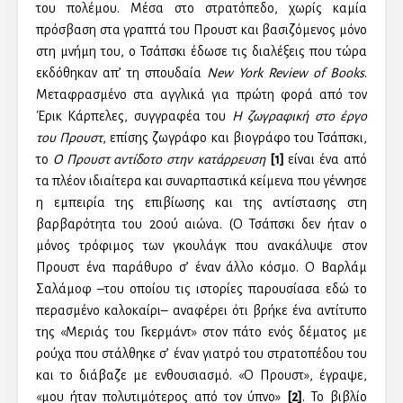
του πολέμου. Μέσα στο στρατόπεδο, χωρίς καμία
πρόσβαση στα γραπτά του Προυστ και βασιζόμενος μόνο
στη μνήμη του, ο Τσάπσκι έδωσε τις διαλέξεις που τώρα
εκδόθηκαν απ’ τη σπουδαία
New York Review of Books
.
Μεταφρασμένο στα αγγλικά για πρώτη φορά από τον
Έρικ Κάρπελες, συγγραφέα του
Η ζωγραφική στο έργο
του Προυστ
, επίσης ζωγράφο και βιογράφο του Τσάπσκι,
το
Ο Προυστ αντίδοτο στην κατάρρευση
[1]
είναι ένα από
τα πλέον ιδιαίτερα και συναρπαστικά κείμενα που γέννησε
η εμπειρία της επιβίωσης και της αντίστασης στη
βαρβαρότητα του 20ού αιώνα. (Ο Τσάπσκι δεν ήταν ο
μόνος τρόφιμος των γκουλάγκ που ανακάλυψε στον
Προυστ ένα παράθυρο σ’ έναν άλλο κόσμο. Ο Βαρλάμ
Σαλάμοφ –του οποίου τις ιστορίες παρουσίασα εδώ το
περασμένο καλοκαίρι– αναφέρει ότι βρήκε ένα αντίτυπο
της «Μεριάς του Γκερμάντ» στον πάτο ενός δέματος με
ρούχα που στάλθηκε σ’ έναν γιατρό του στρατοπέδου του
και το διάβαζε με ενθουσιασμό. «Ο Προυστ», έγραψε,
«μου ήταν πολυτιμότερος από τον ύπνο»
[2]
. Το βιβλίο