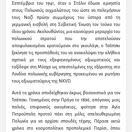
Σεπτέμβριο του 1941, όταν ο Στάλιν έδωσε αμνηστία
στους Πολωνούς αιχμαλώτους του ώστε να πολεμήσουν
τους Ναζί πρώην συμμάχους του ύστερα από τη
γερμανική εισβολή στη Σοβιετική Ένωση τον Ιούνιο του
ίδιου χρόνου. Ακολουθώντας μια καινούργια μεραρχία του
πολωνικού στρατού που την αποτελούσαν
αποφυλακισμένοι κρατούμενοι στα γκουλάγκ, ο Τσάπσκι
ξεκίνησε τις προσπάθειές του να ανακαλύψει την αλήθεια
σχετικά με τους εξαφανισμένους αξιωματικούς και
ταξίδεψε στη Μόσχα ως απεσταλμένος της εξόριστης στο
Λονδίνο πολωνικής κυβέρνησης προκειμένου να ρωτήσει
τους αξιωματούχους της NKVD.
Αυτά τα χρόνια αποδείχθηκαν άκρως βασανιστικά για τον
Τσάπσκι. Γεννημένος στην Πράγα το 1896, απόγονος μιας
παλιάς, επιφανούς οικογένειας, φοίτησε στην Αγία
Πετρούπολη προτού πάει στη μόλις απελευθερωμένη
Πολωνία για να αρχίσει σπουδές τέχνης. Πέρασε οκτώ
χρόνια στο κοσμοπολίτικο προπολεμικό Παρίσι, όπου