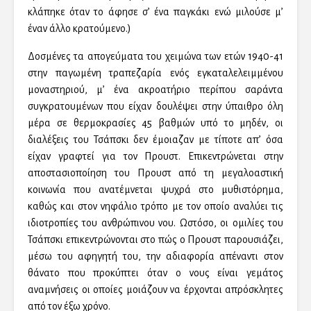
κλάπηκε όταν το άφησε σ’ ένα παγκάκι ενώ μιλούσε μ’
έναν άλλο κρατούμενο.)
Δοσμένες τα απογεύματα του χειμώνα των ετών 1940-41
στην παγωμένη τραπεζαρία ενός εγκαταλελειμμένου
μοναστηριού, μ’ ένα ακροατήριο περίπου σαράντα
συγκρατουμένων που είχαν δουλέψει στην ύπαιθρο όλη
μέρα σε θερμοκρασίες 45 βαθμών υπό το μηδέν, οι
διαλέξεις του Τσάπσκι δεν έμοιαζαν με τίποτε απ’ όσα
είχαν γραφτεί για τον Προυστ. Επικεντρώνεται στην
αποστασιοποίηση του Προυστ από τη μεγαλοαστική
κοινωνία που ανατέμνεται ψυχρά στο μυθιστόρημα,
καθώς και στον νηφάλιο τρόπο με τον οποίο αναλύει τις
ιδιοτροπίες του ανθρώπινου νου. Ωστόσο, οι ομιλίες του
Τσάπσκι επικεντρώνονται στο πώς ο Προυστ παρουσιάζει,
μέσω του αφηγητή του, την αδιαφορία απέναντι στον
θάνατο που προκύπτει όταν ο νους είναι γεμάτος
αναμνήσεις οι οποίες μοιάζουν να έρχονται απρόσκλητες
από τον έξω χρόνο.