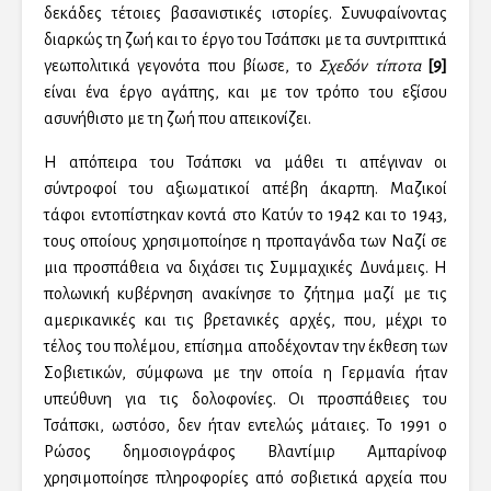
δεκάδες τέτοιες βασανιστικές ιστορίες. Συνυφαίνοντας
διαρκώς τη ζωή και το έργο του Τσάπσκι με τα συντριπτικά
γεωπολιτικά γεγονότα που βίωσε, το
Σχεδόν τίποτα
[9]
είναι ένα έργο αγάπης, και με τον τρόπο του εξίσου
ασυνήθιστο με τη ζωή που απεικονίζει.
Η απόπειρα του Τσάπσκι να μάθει τι απέγιναν οι
σύντροφοί του αξιωματικοί απέβη άκαρπη. Μαζικοί
τάφοι εντοπίστηκαν κοντά στο Κατύν το 1942 και το 1943,
τους οποίους χρησιμοποίησε η προπαγάνδα των Ναζί σε
μια προσπάθεια να διχάσει τις Συμμαχικές Δυνάμεις. Η
πολωνική κυβέρνηση ανακίνησε το ζήτημα μαζί με τις
αμερικανικές και τις βρετανικές αρχές, που, μέχρι το
τέλος του πολέμου, επίσημα αποδέχονταν την έκθεση των
Σοβιετικών, σύμφωνα με την οποία η Γερμανία ήταν
υπεύθυνη για τις δολοφονίες. Οι προσπάθειες του
Τσάπσκι, ωστόσο, δεν ήταν εντελώς μάταιες. Το 1991 ο
Ρώσος δημοσιογράφος Βλαντίμιρ Αμπαρίνοφ
χρησιμοποίησε πληροφορίες από σοβιετικά αρχεία που