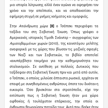
μια ιστορία λύτρωσης αλλά έναν αγώνα να αψηφήσει τον
χρόνο και την απελπισία, και να απαθανατίσει την
εφήμερη στιγμή σε μνήμες νοήματος και ομορφιάς.
Στην
Απάνθρωπη χώρα
[8]
ο Τσάπσκι περιγράφει τα
ταξίδια του στη Σοβιετική Ένωση. Όπως γράφει ο
Αμερικανός ιστορικός Τίμοθι Σνάιντερ – συγγραφέας των
Αιματοβαμμένων χωρών
(2010), της καινοτόμου μελέτης
αναφορικά με τις χώρες που βίωσαν τις μαζικές σφαγές
των Ναζί και των Σοβιετικών, το βιβλίο αποτελεί
«ανυπέρβλητο τεκμήριο για την καθημερινότητα του
σταλινισμού». Σε αντίθεση με πολλούς Δυτικούς που
ταξίδεψαν στη Σοβιετική Ένωση πριν και μετά από αυτόν,
ο Τσάπσκι, ο οποίος μιλούσε άπταιστα ρωσικά, ερχόταν σε
επαφή με συνηθισμένους ανθρώπους όποτε του δινόταν η
ευκαιρία. Όσο βρισκόταν στα στρατόπεδα, είχε την
εντύπωση πως η Σοβιετική Ένωση ήταν μια χώρα
αφθονίας ή τουλάχιστον επάρκειας, την οποία οι
άνθρωποι θεωρούσαν πατρίδα τους. Αυτό που βρήκε ήταν