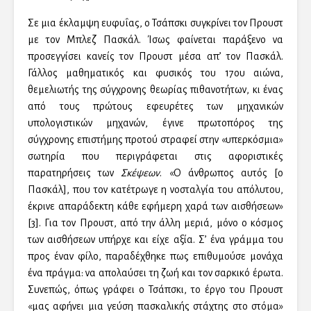
Σε μια έκλαμψη ευφυΐας, ο Τσάπσκι συγκρίνει τον Προυστ
με τον Μπλεζ Πασκάλ. Ίσως φαίνεται παράξενο να
προσεγγίσει κανείς τον Προυστ μέσα απ’ τον Πασκάλ.
Γάλλος μαθηματικός και φυσικός του 17ου αιώνα,
θεμελιωτής της σύγχρονης θεωρίας πιθανοτήτων, κι ένας
από τους πρώτους εφευρέτες των μηχανικών
υπολογιστικών μηχανών, έγινε πρωτοπόρος της
σύγχρονης επιστήμης προτού στραφεί στην «υπερκόσμια»
σωτηρία που περιγράφεται στις αφοριστικές
παρατηρήσεις των
Σκέψεων
. «Ο άνθρωπος αυτός [ο
Πασκάλ], που τον κατέτρωγε η νοσταλγία του απόλυτου,
έκρινε απαράδεκτη κάθε εφήμερη χαρά των αισθήσεων»
[3]. Για τον Προυστ, από την άλλη μεριά, μόνο ο κόσμος
των αισθήσεων υπήρχε και είχε αξία. Σ’ ένα γράμμα του
προς έναν φίλο, παραδέχθηκε πως επιθυμούσε μονάχα
ένα πράγμα: να απολαύσει τη ζωή και τον σαρκικό έρωτα.
Συνεπώς, όπως γράφει ο Τσάπσκι, το έργο του Προυστ
«μας αφήνει μια γεύση πασκαλικής στάχτης στο στόμα»