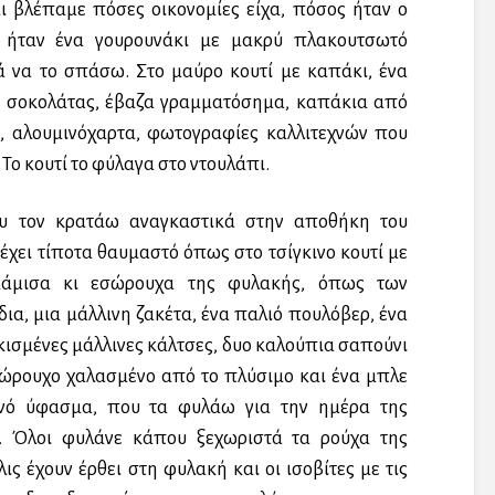
ι βλέπαμε πόσες οικονομίες είχα, πόσος ήταν ο
 ήταν ένα γουρουνάκι με μακρύ πλακουτσωτό
ιά να το σπάσω. Στο μαύρο κουτί με καπάκι, ένα
ών σοκολάτας, έβαζα γραμματόσημα, καπάκια από
α, αλουμινόχαρτα, φωτογραφίες καλλιτεχνών που
Το κουτί το φύλαγα στο ντουλάπι.
ου τον κρατάω αναγκαστικά στην αποθήκη του
 έχει τίποτα θαυμαστό όπως στο τσίγκινο κουτί με
υκάμισα κι εσώρουχα της φυλακής, όπως των
ια, μια μάλλινη ζακέτα, ένα παλιό πουλόβερ, ένα
σκισμένες μάλλινες κάλτσες, δυο καλούπια σαπούνι
εσώρουχο χαλασμένο από το πλύσιμο και ένα μπλε
νό ύφασμα, που τα φυλάω για την ημέρα της
ς. Όλοι φυλάνε κάπου ξεχωριστά τα ρούχα της
ις έχουν έρθει στη φυλακή και οι ισοβίτες με τις