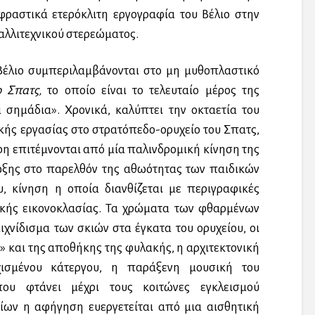
φραστικά ετερόκλιτη εργογραφία του Βέλιο στην
λλιτεχνικού στερεώματος.
 Βέλιο συμπεριλαμβάνονται στο μη μυθοπλαστικό
ο Σπατς,
το οποίο είναι το τελευταίο μέρος της
α σημάδια». Χρονικά, καλύπτει την οκταετία του
κής εργασίας στο στρατόπεδο-ορυχείο του Σπατς,
έρη επιτέμνονται από μία παλινδρομική κίνηση της
ξης στο παρελθόν της αθωότητας των παιδικών
, κίνηση η οποία διανθίζεται με περιγραφικές
κής εικονοκλασίας. Τα χρώματα των φθαρμένων
χνίδισμα των σκιών στα έγκατα του ορυχείου, οι
ς» και της αποθήκης της φυλακής, η αρχιτεκτονική
χισμένου κάτεργου, η παράξενη μουσική του
που φτάνει μέχρι τους κοιτώνες εγκλεισμού
οίων η αφήγηση ευεργετείται από μια αισθητική