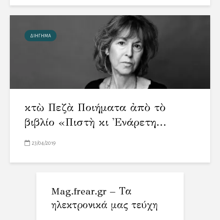
ΔΙΗΓΗΜΑ
Ὀκτὼ Πεζὰ Ποιήματα ἀπὸ τὸ
βιβλίο «Πιστὴ κι Ἐνάρετη...
23/04/2019
Mag.frear.gr – Τα
ηλεκτρονικά μας τεύχη