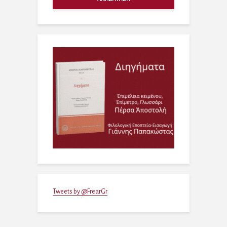
Tweets by @FrearGr