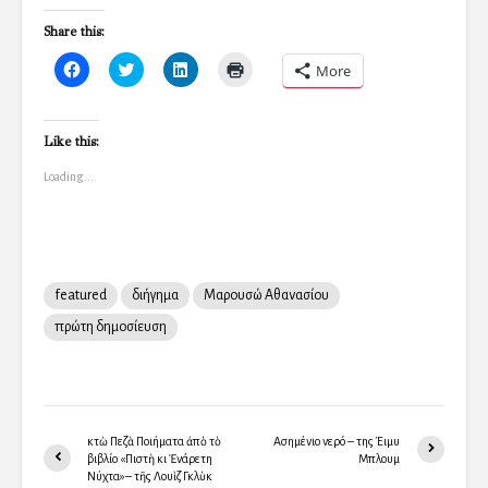
Share this:
C
C
C
C
More
l
l
l
l
i
i
i
i
c
c
c
c
k
k
k
k
t
t
t
t
Like this:
o
o
o
o
s
s
s
p
Loading...
h
h
h
r
a
a
a
i
r
r
r
n
e
e
e
t
o
o
o
(
n
n
n
O
F
T
L
p
a
w
i
e
c
i
n
n
featured
διήγημα
Μαρουσώ Αθανασίου
e
t
k
s
b
t
e
i
πρώτη δημοσίευση
o
e
d
n
o
r
I
n
k
(
n
e
(
O
(
w
O
p
O
w
p
e
p
i
e
n
e
n
n
s
n
d
Ὀκτὼ Πεζὰ Ποιήματα ἀπὸ τὸ
Ασημένιο νερό – της Έιμυ
s
i
s
o
βιβλίο «Πιστὴ κι Ἐνάρετη
Μπλουμ
i
n
i
w
n
n
n
)
Νύχτα»– τῆς Λουὶζ Γκλὺκ