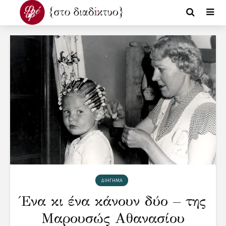
ΔΙΗΓΗΜΑ
Ένα κι ένα κάνουν δύο – της
Μαρουσώς Αθανασίου