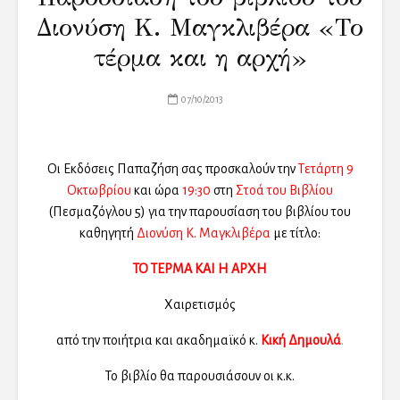
Διονύση Κ. Μαγκλιβέρα «Το
τέρμα και η αρχή»
07/10/2013
Οι Εκδόσεις Παπαζήση σας προσκαλούν την
Τετάρτη 9
Οκτωβρίου
και ώρα
19:30
στη
Στοά του Βιβλίου
(Πεσμαζόγλου 5) για την παρουσίαση του βιβλίου του
καθηγητή
Διονύση Κ. Μαγκλιβέρα
με τίτλο:
ΤΟ ΤΕΡΜΑ ΚΑΙ Η ΑΡΧΗ
Χαιρετισμός
από την ποιήτρια και ακαδημαϊκό κ.
Κική Δημουλά
.
Το βιβλίο θα παρουσιάσουν οι κ.κ.