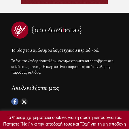
To blog του ομώνυμου λογοτεχνικού περιοδικού.
Το έντυπο Φρέαρ είναι πλέον μόνο ηλεκτρονικό και θα το βρείτε στη
σελίδα
mag.frear.gr
. Η ύλη του είναι διαφορετική από την ύλη της
παρούσας σελίδας.
Ακολουθήστε μας
Το Φρέαρ χρησιμοποιεί cookies για τη σωστή λειτουργία του.
Πατήστε "Ναι" για την αποδοχή τους και "Όχι" για τη μη αποδοχή
Copyright ©
frear.gr