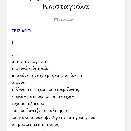
Κωσταγιόλα
04/03/2025
ΤΡΙΣ ΑΓΙΟ
Ι
να,
αυτήν την παγωνιά
του Γενάρη λατρεύω
που κάνει τον αχνό μας να φτερώνεται
όταν εσύ
τυλίγεσαι στα χέρια σου τρεμίζοντας
κι εγώ – με πρόφαση ότι αντέχω –
έρχομαι πλάι σου
και σου δανείζω το παλτό μου
ίσα για να υποσκάψω λίγο τις κατηγορίες σου
ότι μου λείπει ιπποτισμός