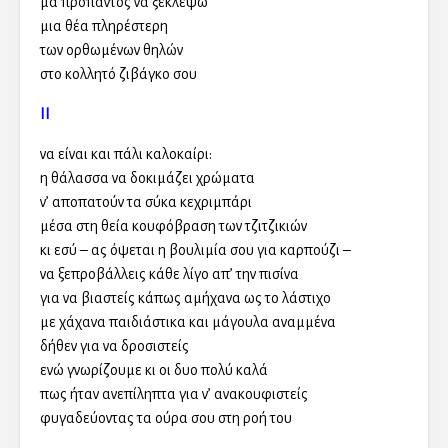
μα προπαντός να ξεκλέψω
μια θέα πληρέστερη
των ορθωμένων θηλών
στο κολλητό ζιβάγκο σου
ΙΙ
να είναι και πάλι καλοκαίρι:
η θάλασσα να δοκιμάζει χρώματα
ν’ αποπατούν τα σύκα κεχριμπάρι
μέσα στη θεία κουφόβραση των τζιτζικιών
κι εσύ – ας όψεται η βουλιμία σου για καρπούζι –
να ξεπροβάλλεις κάθε λίγο απ’ την πισίνα
για να βιαστείς κάπως αμήχανα ως το λάστιχο
με χάχανα παιδιάστικα και μάγουλα αναμμένα
δήθεν για να δροσιστείς
ενώ γνωρίζουμε κι οι δυο πολύ καλά
πως ήταν ανεπίληπτα για ν’ ανακουφιστείς
φυγαδεύοντας τα ούρα σου στη ροή του