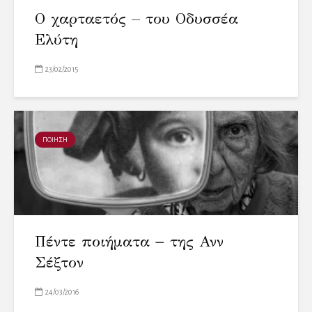
Ο χαρταετός – του Οδυσσέα
Ελύτη
23/02/2015
ΠΟΙΗΣΗ
Πέντε ποιήματα − της Ανν
Σέξτον
24/03/2016