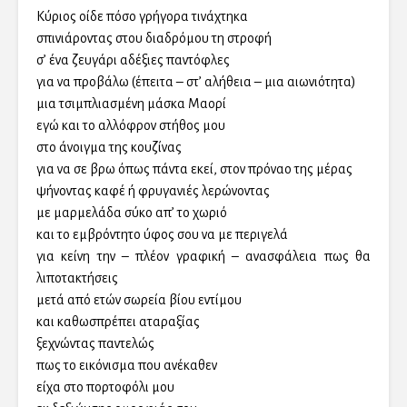
Κύριος οίδε πόσο γρήγορα τινάχτηκα
σπινιάροντας στου διαδρόμου τη στροφή
σ’ ένα ζευγάρι αδέξιες παντόφλες
για να προβάλω (έπειτα – στ’ αλήθεια – μια αιωνιότητα)
μια τσιμπλιασμένη μάσκα Μαορί
εγώ και το αλλόφρον στήθος μου
στο άνοιγμα της κουζίνας
για να σε βρω όπως πάντα εκεί, στον πρόναο της μέρας
ψήνοντας καφέ ή φρυγανιές λερώνοντας
με μαρμελάδα σύκο απ’ το χωριό
και το εμβρόντητο ύφος σου να με περιγελά
για κείνη την – πλέον γραφική – ανασφάλεια πως θα
λιποτακτήσεις
μετά από ετών σωρεία βίου εντίμου
και καθωσπρέπει αταραξίας
ξεχνώντας παντελώς
πως το εικόνισμα που ανέκαθεν
είχα στο πορτοφόλι μου