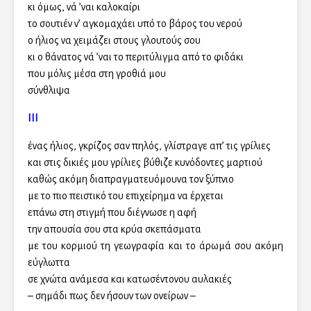
κι όμως, νά ’ναι καλοκαίρι
το σουτιέν ν’ αγκομαχάει υπό το βάρος του νερού
ο ήλιος να χειμάζει στους γλουτούς σου
κι ο θάνατος νά ’ναι το περιτύλιγμα από το φιδάκι
που μόλις μέσα στη γροθιά μου
σύνθλιψα
ΙΙΙ
ένας ήλιος, γκρίζος σαν πηλός, γλίστραγε απ’ τις γρίλιες
και στις δικιές μου γρίλιες βύθιζε κυνόδοντες μαρτιού
καθώς ακόμη διαπραγματευόμουνα τον ξύπνιο
με το πιο πειστικό του επιχείρημα να έρχεται
επάνω στη στιγμή που διέγνωσε η αφή
την απουσία σου στα κρύα σκεπάσματα
με του κορμιού τη γεωγραφία και το άρωμά σου ακόμη
εύγλωττα
σε χνώτα ανάμεσα και κατωσέντονου αυλακιές
– σημάδι πως δεν ήσουν των ονείρων –