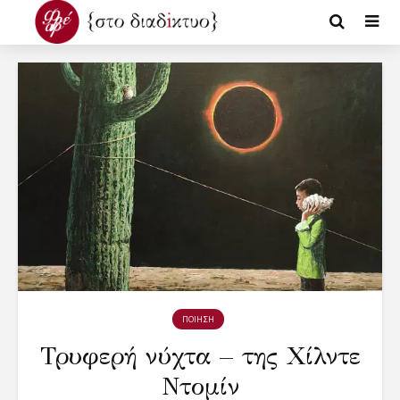
ΠΟΙΗΣΗ
Τρυφερή νύχτα – της Χίλντε
Ντομίν