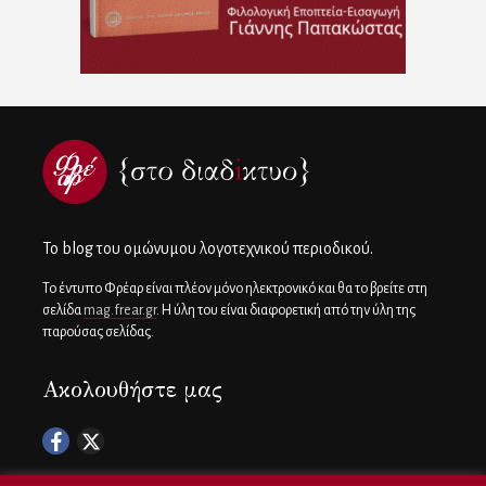
To blog του ομώνυμου λογοτεχνικού περιοδικού.
Το έντυπο Φρέαρ είναι πλέον μόνο ηλεκτρονικό και θα το βρείτε στη
σελίδα
mag.frear.gr
. Η ύλη του είναι διαφορετική από την ύλη της
παρούσας σελίδας.
Ακολουθήστε μας