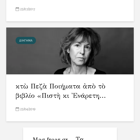
23/07/2017
ΔΙΗΓΗΜΑ
Ὀκτὼ Πεζὰ Ποιήματα ἀπὸ τὸ
βιβλίο «Πιστὴ κι Ἐνάρετη...
23/04/2019
Mag.frear.gr – Τα