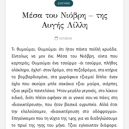
ΔΙΗΓΗΜΑ
Μέσα του Νιόβρη – της
Αυγής Λίλλη
15/11/2019
Τι θυμούμαι; Θυμούμαι ότι ήταν πάντα πολλή κρυάδα.
Είνταλως να μεν ένι; Μέσα του Νιόβρη, είντα που
καρτεράς; Θυμούμαι ένα τσούρμο -όι τσούρμο, πλήθος
ολόκληρο, όχλο!- στον δρόμο, στα πεζοδρόμια, στα κτήρια
τα βομβαρδισμένα, στα χωράφκια τζιαμαί δίπλα· έναν
όχλο που σκούρα μπλε σακάκια τζιαι μαύρα, σιάρπες
τζιαι γκρίζα παντελόνια. Ήταν μεγάλο γεγονός, στο λύκειο
ειδικά, διότι πλέον αφήναν σε οι γονιοί σου να πάεις στη
«διανυκτέρευση», που ήταν βασικά αγρυπνία. Αλλά έτσι
την ελαλούσαμεν, «διανυκτέρευση στο οδόφραγμα».
Επηαίνναμεν που τη νύχτα της 14ης για να διαδηλώσουμε
το πρωί της 15ης του μήνα. Τζιαι εγίνουνταν διάφορα.