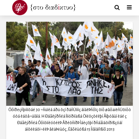
Óõìðëçñþíïíôáé 30 ÷ñüíéá áðü ôçí ðáñÜíïìç áíáêÞñõîç ôïõ øåõäïêñÜôïõò
óôá êáôå÷üìåíá. H Ðáãêýðñéá Ïìïóðïíäßá Öïéôçôéêþí Åíþóåùí êáé ç
Ðáãêýðñéá ÓõíôïíéóôéêÞ ÅðéôñïðÞ Ìáèçôþí ðñáãìáôïðïßçóáí
áíôéêáôï÷éêÞ åêäÞëùóç, Ëåõêùóßá 15 Íïåìâñßïõ 2013