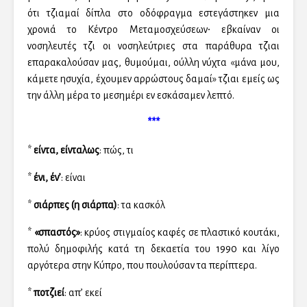
ότι τζιαμαί δίπλα στο οδόφραγμα εστεγάστηκεν μια
χρονιά το Κέντρο Μεταμοσχεύσεων∙ εβκαίναν οι
νοσηλευτές τζι οι νοσηλεύτριες στα παράθυρα τζιαι
επαρακαλούσαν μας, θυμούμαι, ούλλη νύχτα «μάνα μου,
κάμετε ησυχία, έχουμεν αρρώστους δαμαί» τζιαι εμείς ως
την άλλη μέρα το μεσημέρι εν εσκάσαμεν λεπτό.
***
*
είντα, είνταλως
: πώς, τι
*
ένι, έν’
: είναι
*
σιάρπες (η σιάρπα)
: τα κασκόλ
*
«σπαστός»
: κρύος στιγμαίος καφές σε πλαστικό κουτάκι,
πολύ δημοφιλής κατά τη δεκαετία του 1990 και λίγο
αργότερα στην Κύπρο, που πουλούσαν τα περίπτερα.
*
ποτζιεί
: απ’ εκεί