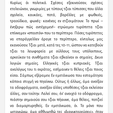
Κυρίως όι πολιτικά. Σχέσεις εξεκινούσαν, σχέσεις
ετελειώναν, γνωριμίες με τύπους τζιαι τύπισσες που άλλα
σχολεία, καυκάες, ποτά, βαρέλλες με φωθκιές,
τραούδκια, φωνές∙ κανένας εν ετζιοιμάτουν. Το πρωί –
ένηξερω πώς αντέχαμεν!– ετρώαμεν τυρόπιττα τζιαι
επίνναμεν «σπαστόν» που το περίπτερο. Πόσες τυρόπιττες
να επαράγγελλεν άραγε το περίπτερο, είνταλως μας
εκανούσαν; Τζιαι μετά, κατά τες 10-11, ώσπου να κατεβούν
τζιαι τα λεωφορεία με ούλλους τους υπόλοιπους,
αρκεύκαν τα συνθήματα τζιαι εβκαίναν οι σημαίες. Δκυο
λογιών σημαίες. Ελληνικές τζιαι κυπριακές. Τζιαι
αναλόγως του τι εκράτας, εσήμαινεν τι θέλεις τζιαι ποιος
είσαι. Σάμπως εξέραμεν; Εν εμετάνιωσα που εσταμάτησα
κάποια στιγμή να πηαίννω. Ούτως ή άλλως, άμα ανοίξαν
τα οδοφράγματα, ανοίξαν άλλες υποθέσεις τζιαι εκλείσαν
άλλες, σαν τούτην. Λαλεί σου, έν’ ανοιχτό το οδόφραγμα,
πιάστην σημαιούα σου τζιαι πήαιννε, άμα θέλεις, ποτζιεί
να διαμαρτυρηθείς. Εν εμετάνιωσα, όι. Το μόνο που
μετανιώνω, άμα αθθυμηθώ τες «διανυκτερεύσεις», ήταν