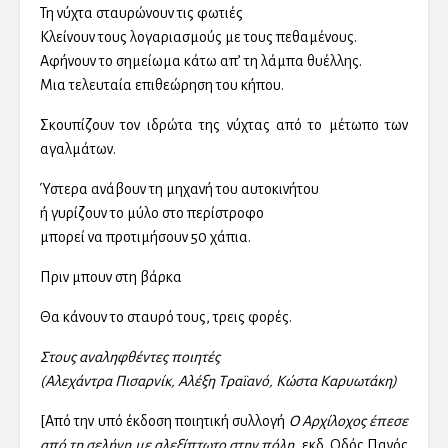
Τη νύχτα σταυρώνουν τις φωτιές
Κλείνουν τους λογαριασμούς με τους πεθαμένους.
Αφήνουν το σημείωμα κάτω απ’ τη λάμπα θυέλλης.
Μια τελευταία επιθεώρηση του κήπου.
Σκουπίζουν τον ιδρώτα της νύχτας από το μέτωπο των
αγαλμάτων.
Ύστερα ανάβουν τη μηχανή του αυτοκινήτου
ή γυρίζουν το μύλο στο περίστροφο
μπορεί να προτιμήσουν 50 χάπια.
Πριν μπουν στη βάρκα
Θα κάνουν το σταυρό τους, τρεις φορές.
Στους αναληφθέντες ποιητές
(Αλεχάντρα Πισαρνίκ, Αλέξη Τραϊανό, Κώστα Καρυωτάκη)
[Από την υπό έκδοση ποιητική συλλογή
Ο Αρχίλοχος έπεσε
από τη σελήνη με αλεξίπτωτο στην πόλη
, εκδ. Οδός Πανός