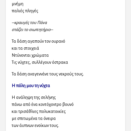
μνήμη
παλιές πληγές
–κραυγές του Πάνα
στάζει το σιωπητήριο–
Τα δάση αγαπούν τον ουρανό
και τα στοιχειά
Ντύνονται χρώματα
Τις νύχτες, συλλέγουν όστρακα
Τα δάση αναγεννάνε τους νεκρούς τους.
Η πόλη μου τη νύχτα
Η ανάληψη της σελήνης
πάνω από ένα κοντόχοντρο βουνό
και τρισάθλιες πολυκατοικίες
με σπιτωμένα τα όνειρα
των άυπνων ενοίκων τους.