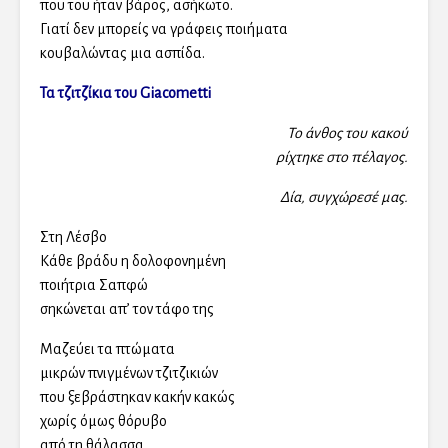
που του ήταν βάρος, ασήκωτο.
Γιατί δεν μπορείς να γράφεις ποιήματα
κουβαλώντας μια ασπίδα.
Τα τζιτζίκια του Giacometti
Το άνθος του κακού
ρίχτηκε στο πέλαγος.
Δία, συγχώρεσέ μας.
Στη Λέσβο
Κάθε βράδυ η δολοφονημένη
ποιήτρια Σαπφώ
σηκώνεται απ’ τον τάφο της
Μαζεύει τα πτώματα
μικρών πνιγμένων τζιτζικιών
που ξεβράστηκαν κακήν κακώς
χωρίς όμως θόρυβο
από τη θάλασσα