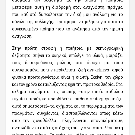
θαύμασα την δεξιότητα με την οποία η ποιήτρια
μεταφέρει αυτή τη διαδρομή στον αναγνώστη, πράγμα
που καθιστά δυσκολότερη την δική μου ανάλυση για το
σύνολο της συλλογής. Προτίμησα να μιλήσω για αυτό το
συγκεκριμένο ποίημα που το αγάπησα από την πρώτη
ανάγνωση:
Στην πρώτη στροφή η ποιήτρια με σκηνογραφική
δεξιότητα στήνει το σκηνικό, επιλέγει τα υλικά, μοιράζει
τους δευτερεύοντες ρόλους στα άψυχα μα τόσο
συνυφασμένα με την περίκλειστη ζωή αντικείμενα, αφού
φυσικά πρωταγωνίστρια είναι η σιωπή. Εκείνη, τον χώρο
και τον χρόνο κατακλύζοντας έχει την πρωτοκαθεδρία. Στα
σκληρά τοιχώματα της σιωπής –στην οποία καθόλου
τυχαία η ποιήτρια προσδίδει το επίθετο «επίσημη» με ό,τι
αυτό σηματοδοτεί‒ τα σχήματα και τα περιγράμματα των
πραγμάτων συγχέονται, διαστρεβλώνονται όπως κάτω
από την χιονοθύελλα ‒πληγώνονται, επανακάμπτουν,
αναπλάθονται από τις στάχτες τους για να αποτελέσουν τη