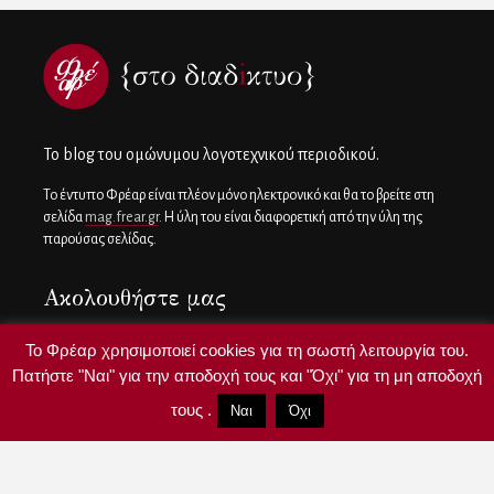
To blog του ομώνυμου λογοτεχνικού περιοδικού.
Το έντυπο Φρέαρ είναι πλέον μόνο ηλεκτρονικό και θα το βρείτε στη
σελίδα
mag.frear.gr
. Η ύλη του είναι διαφορετική από την ύλη της
παρούσας σελίδας.
Ακολουθήστε μας
Το Φρέαρ χρησιμοποιεί cookies για τη σωστή λειτουργία του.
Πατήστε "Ναι" για την αποδοχή τους και "Όχι" για τη μη αποδοχή
τους .
Ναι
Όχι
Copyright ©
frear.gr