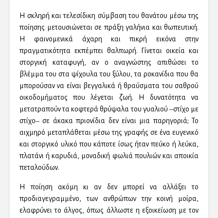
Η σκληρή και τελεσίδικη σύμβαση του θανάτου μέσω της
ποίησης μετουσιώνεται σε πράξη γαλήνια και θωπευτική.
Η φαινομενικά άχαρη και πικρή εικόνα στην
πραγματικότητα εκπέμπει θαλπωρή. Γίνεται οικεία και
στοργική καταφυγή, αν ο αναγνώστης απιθώσει το
βλέμμα του στα ψίχουλα του ξύλου, τα ροκανίδια που θα
μπορούσαν να είναι βεγγαλικά ή θραύσματα του σαθρού
οικοδομήματος που λέγεται ζωή. Η δυνατότητα να
μετατραπούν τα κοφτερά θρύψαλα του γυαλιού ‒στίχο με
στίχο‒ σε άκακα πριονίδια δεν είναι μια παρηγοριά; Το
αιχμηρό μεταπλάθεται μέσω της γραφής σε ένα ευγενικό
και στοργικό υλικό που κάποτε ίσως ήταν πεύκο ή λεύκα,
πλατάνι ή καρυδιά, μοναδική φωλιά πουλιών και αποικία
πεταλούδων.
Η ποίηση ακόμη κι αν δεν μπορεί να αλλάξει το
προδιαγεγραμμένο, των ανθρώπων την κοινή μοίρα,
ελαφρύνει το άλγος, όπως άλλωστε η εξοικείωση με τον