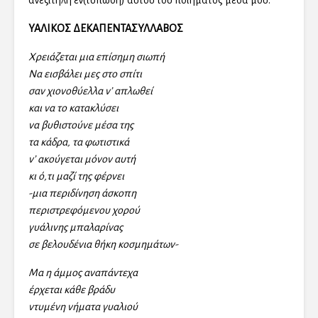
ανεξίτηλη εν(τύπωση) αυτού του ποιήματος μέσα μου.
ΥΑΛΙΚΟΣ ΔΕΚΑΠΕΝΤΑΣΥΛΛΑΒΟΣ
Χρειάζεται μια επίσημη σιωπή
Να εισβάλει μες στο σπίτι
σαν χιονοθύελλα ν’ απλωθεί
και να το κατακλύσει
να βυθιστούνε μέσα της
τα κάδρα, τα φωτιστικά
ν’ ακούγεται μόνον αυτή
κι ό,τι μαζί της φέρνει
-μια περιδίνηση άσκοπη
περιστρεφόμενου χορού
γυάλινης μπαλαρίνας
σε βελουδένια θήκη κοσμημάτων-
Μα η άμμος αναπάντεχα
έρχεται κάθε βράδυ
ντυμένη νήματα γυαλιού