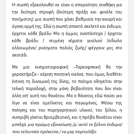
Η σιωπή εξακολουθεί να είναι η απαραίτητη συνθήκη για
την δεύτερη στροφή (δεύτερη πράξη και φινάλε του
ποιήματος) μια σιωπή που χάνει βαθμιαία την ανιαρή και
άγονη ορμή της. Εδώ η σιωπή αποκτά σκελετό και ένδυμα,
έρχεται κάθε βράδυ Μα η άμμος αναπάντεχα / έρχεται
κάθε βράδυ / ντυμένη νήματα γυαλιού /είδωλα
αλλοιωμένα/ ρινίσματα παλιάς ζωής/ φέγγουν μες στο
σκοτάδι.
Με μια κινηματογραφική ‒Ταρκοφσκική θα την
χαρακτήριζα‒ αέρινη ποιητική εικόνα, που όμως διαθέτει
έντονη τη δυναμική της δίνης, το ποίημα οδηγείται στην
τελική παραδοχή, στην μόνη βεβαιότητα που δεν είναι
άλλη απ’ αυτή του θανάτου. Μα ο θάνατος εδώ παύει για
λίγο να είναι αμείλικτος και παγωμένος. Μέσω της
ποίησης και του παρηγορητικού υλικού, του ξύλου, η
συντριβή γίνεται θριαμβευτική, και η πρόβα θανάτου είναι
μονάχα
μια πρώιμη εξοικείωση /μ’ αυτό το ξύλινο ένδυμα/
που τελευταίο πρόκειται / να μας περιτυλίξει.