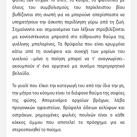
φάτνη των στίχων. Το σπίτι, τα κάδρα, τα φωτιστικά με
όλους του συμβολισμούς του περίκλειστου βίου
βυθίζονται στη σιωπή για να μπορούνε απερίσπαστα να
υπηρετήσουν την άσκοπη περιδίνηση γύρω από τη ζωή.
Σημαίνοντα και σημαινόμενα των λέξεων στροβιλίζονται
μα κοντοστέκονται μπροστά στο εύθραυστο θαύμα της
γυάλινης μπαλαρίνας. Τα θρύψαλα που είναι κρυμμένα
κάτω από τη συνάφεια και συνοχή των μορίων του
γυαλιού ‒μόνο η ποίηση μπορεί να τ’ αναγνωρίσει‒
ακουμπούν σ’ ένα ορμητικό μα συνάμα παρηγορητικό
βελούδο.
Το γυαλί που έλκει την καταγωγή του από την ίδια την γη,
την μήτρα του κόσμου είναι το διάφανο θαύμα της σοφίας
της φύσης. Απομεινάρια αρχαίων βράχων, λάβα
προγονικών ηφαιστείων, θρύψαλα άδειων κελύφων και
οστράκων, ρημαγμένες φωλιές πουλιών είναι ο κάθε
κόκκος άμμου που αποτελεί το πρόσχημα για να
στερεοποιηθεί το ποίημα.