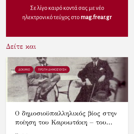
i
n
i
n
d
n
Σε λίγο καιρό κοντά σας με νέο
d
o
d
o
w
o
ηλεκτρονικό τεύχος στο
w
)
w
mag.frear.gr
)
)
Δείτε και
ΔΟΚΙΜΙΟ
ΠΡΏΤΗ ΔΗΜΟΣΊΕΥΣΗ
Ο δημοσιοϋπαλληλικός βίος στην
ποίηση του Καρυωτάκη – του...