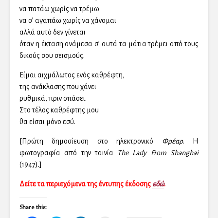
να πατάω χωρίς να τρέμω
να σ’ αγαπάω χωρίς να χάνομαι
αλλά αυτό δεν γίνεται
όταν η έκταση ανάμεσα σ’ αυτά τα μάτια τρέμει από τους
δικούς σου σεισμούς.
Είμαι αιχμάλωτος ενός καθρέφτη,
της ανάκλασης που χάνει
ρυθμικά, πριν σπάσει.
Στο τέλος καθρέφτης μου
θα είσαι μόνο εσύ.
[Πρώτη δημοσίευση στο ηλεκτρονικό
Φρέαρ
. H
φωτογραφία από την ταινία
The Lady From Shanghai
(1947).]
Δείτε τα περιεχόμενα της έντυπης έκδοσης
εδώ
.
Share this: