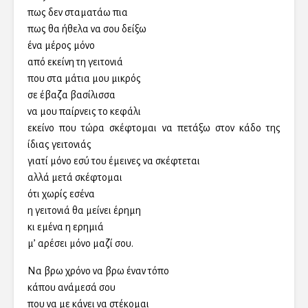
πως δεν σταματάω πια
πως θα ήθελα να σου δείξω
ένα μέρος μόνο
από εκείνη τη γειτονιά
που στα μάτια μου μικρός
σε έβαζα βασίλισσα
να μου παίρνεις το κεφάλι
εκείνο που τώρα σκέφτομαι να πετάξω στον κάδο της
ίδιας γειτονιάς
γιατί μόνο εσύ του έμεινες να σκέφτεται
αλλά μετά σκέφτομαι
ότι χωρίς εσένα
η γειτονιά θα μείνει έρημη
κι εμένα η ερημιά
μ’ αρέσει μόνο μαζί σου.
Να βρω χρόνο να βρω έναν τόπο
κάπου ανάμεσά σου
που να με κάνει να στέκομαι