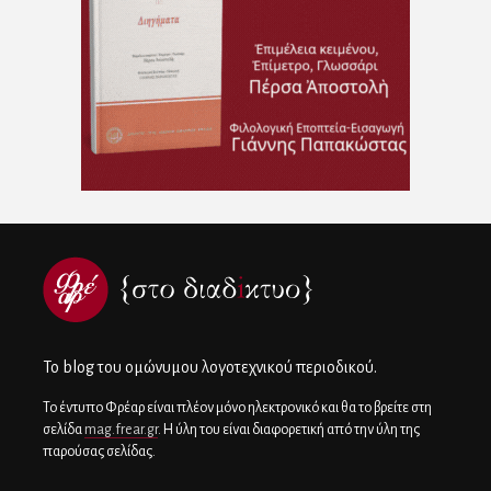
To blog του ομώνυμου λογοτεχνικού περιοδικού.
Το έντυπο Φρέαρ είναι πλέον μόνο ηλεκτρονικό και θα το βρείτε στη
σελίδα
mag.frear.gr
. Η ύλη του είναι διαφορετική από την ύλη της
παρούσας σελίδας.