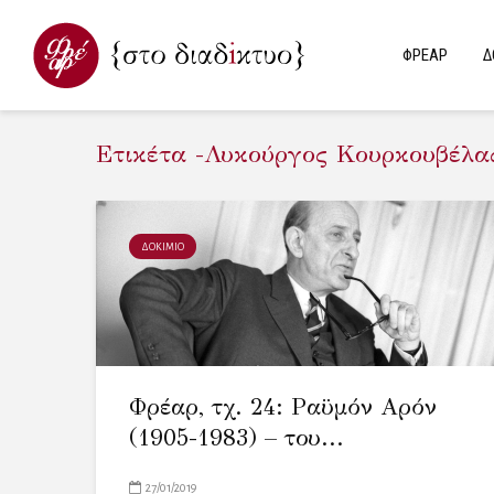
ΦΡΕΑΡ
Δ
Ετικέτα -Λυκούργος Κουρκουβέλα
ΔΟΚΙΜΙΟ
Φρέαρ, τχ. 24: Ραϋμόν Αρόν
(1905-1983) – του...
27/01/2019