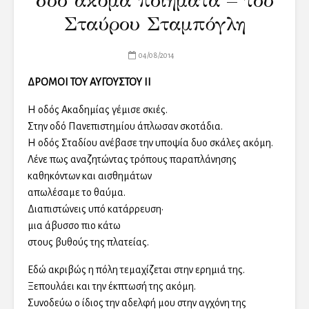
δύο ακόμα ποιήματα – του
Σταύρου Σταμπόγλη
04/08/2014
ΔΡΟΜΟΙ ΤΟΥ ΑΥΓΟΥΣΤΟΥ ΙΙ
Η οδός Ακαδημίας γέμισε σκιές.
Στην οδό Πανεπιστημίου άπλωσαν σκοτάδια.
Η οδός Σταδίου ανέβασε την υποψία δυο σκάλες ακόμη.
Λένε πως αναζητώντας τρόπους παραπλάνησης
καθηκόντων και αισθημάτων
απωλέσαμε το θαύμα.
Διαπιστώνεις υπό κατάρρευση•
μια άβυσσο πιο κάτω
στους βυθούς της πλατείας.
Εδώ ακριβώς η πόλη τεμαχίζεται στην ερημιά της.
Ξεπουλάει και την έκπτωσή της ακόμη.
Συνοδεύω ο ίδιος την αδελφή μου στην αγχόνη της