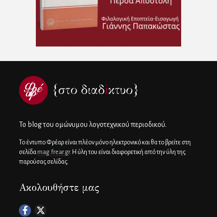
To blog του ομώνυμου λογοτεχνικού περιοδικού.
Το έντυπο Φρέαρ είναι πλέον μόνο ηλεκτρονικό και θα το βρείτε στη
σελίδα
mag.frear.gr
. Η ύλη του είναι διαφορετική από την ύλη της
παρούσας σελίδας.
Ακολουθήστε μας