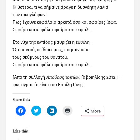
Κι ύστερα, τι να σήμαινε άραγε η δυσνόητη λαλιά
των τοκογλύφων.
Πως έχουνε κεφάλαια αρκετά όσα και σφαίρες ίσως.
Σφαίρα και κεφάλι• σφαίρα και κεφάλι.
Στο νύχι της ελπίδας μαυρίζει η ευθύνη.
Ότι παντού, οι ίδιοι εμείς, ποιμαίνουμε
τους σκύμνους του θανάτου.
Σφαίρα και κεφάλι• σφαίρα και κεφάλι.
[Από τη συλλογή
Απόδοση τοπίων
, Γαβριηλίδης 2012. H
φωτογραφία είναι του Βασίλη Γόνη.]
Share this:
C
C
C
C
More
l
l
l
l
i
i
i
i
c
c
c
c
k
k
k
k
t
t
t
t
Like this:
o
o
o
o
s
s
s
p