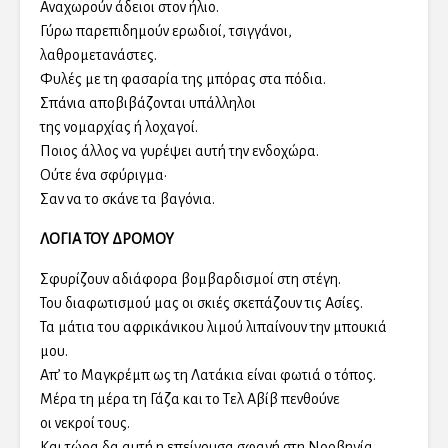
Αναχωρούν άδειοι στον ήλιο.
Γύρω παρεπιδημούν ερωδιοί, τσιγγάνοι,
λαθρομετανάστες.
Φυλές με τη φασαρία της μπόρας στα πόδια.
Σπάνια αποβιβάζονται υπάλληλοι
της νομαρχίας ή λοχαγοί.
Ποιος άλλος να γυρέψει αυτή την ενδοχώρα.
Ούτε ένα σφύριγμα•
Σαν να το σκάνε τα βαγόνια.
ΛΟΓΙΑ ΤΟΥ ΔΡΟΜΟΥ
Σφυρίζουν αδιάφορα βομβαρδισμοί στη στέγη.
Του διαφωτισμού μας οι σκιές σκεπάζουν τις Ασίες.
Τα μάτια του αφρικάνικου λιμού λιπαίνουν την μπουκιά
μου.
Απ’ το Μαγκρέμπ ως τη Λατάκια είναι φωτιά ο τόπος.
Μέρα τη μέρα τη Γάζα και το Τελ Αβίβ πενθούνε
οι νεκροί τους.
Και τώρα δα αυτή η επείγουσα σφαγή στη Νορβηγία.