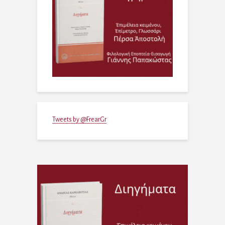
Tweets by @FrearGr