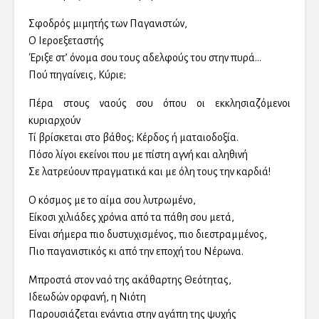
Σφοδρός μιμητής των Παγανιστών,
Ο Ιεροεξεταστής
Έριξε στ’ όνομα σου τους αδελφούς του στην πυρά…
Πού πηγαίνεις, Κύριε;
Πέρα στους ναούς σου όπου οι εκκλησιαζόμενοι
κυριαρχούν
Τί βρίσκεται στο βάθος; Κέρδος ή ματαιοδοξία.
Πόσο λίγοι εκείνοι που με πίστη αγνή και αληθινή
Σε λατρεύουν πραγματικά και με όλη τους την καρδιά!
Ο κόσμος με το αίμα σου λυτρωμένο,
Είκοσι χιλιάδες χρόνια από τα πάθη σου μετά,
Είναι σήμερα πιο δυστυχισμένος, πιο διεστραμμένος,
Πιο παγανιστικός κι από την εποχή του Νέρωνα.
Μπροστά στον ναό της ακάθαρτης Θεότητας,
Ιδεωδών ορφανή, η Νιότη
Παρουσιάζεται ενάντια στην αγάπη της ψυχής