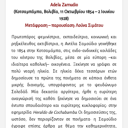
Adela Zamudio
(Κοτσαμπάμπα, Βολιβία, 11 Οκτωβρίου 1854 – 2 Ιουνίου
1928)
Μετάφραση – παρουσίαση: Λούνα Σιμάτου
Πρωτοπόρος φεμινίστρια, εκπαιδεύτρια, κοινωνική και
ρηξικέλευθος ακτιβίστρια, η Αντέλα Σαμούδιο γεννήθηκε
το 1854 στην Κοτσαμάμπα, στις ενδο-ανδινικές κοιλάδες
του κέντρου της Βολιβίας, μέσα σε μία εύπορη –και
ιδιαίτερα καθολική– οικογένεια. Ξεκίνησε να γράφει σε
πολύ νεαρή ηλικία. Σε ηλικία δέκα τεσσάρων ετών
δημοσίευσε τα πρώτα της ποιήματα σε κάποια ένθετα
μικρής διανομής, υπογράφοντας με το ψευδώνυμο
Σολεδάδ. Μία δεκαετία αργότερα, ήρθε η ευρύτερη
αναγνώρισή της καθότι ξεκίνησε να δημοσιεύει σε ένα
έντυπο σπουδαιότερο και ευρύτερης κυκλοφορίας: στην
εφημερίδα
Heraldo de Cochabamba
. Οι δημοσιεύσεις της,
ωστόσο, δεν περιορίζονταν σε ποιήματα· η Σαμούδιο
έγραφε επίσης άρθρα με θέμα την καθημερινότητα,