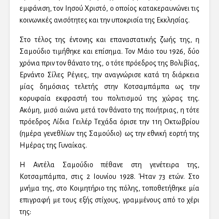
εμφάνιση, τον Ιησού Χριστό, ο οποίος κατακεραυνώνει τις
κοινωνικές ανισότητες και την υποκρισία της Εκκλησίας.
Στο τέλος της έντονης και επαναστατικής ζωής της, η
Σαμούδιο τιμήθηκε και επίσημα. Τον Μάιο του 1926, δύο
χρόνια πριν τον θάνατο της, ο τότε πρόεδρος της Βολιβίας,
Ερνάντο Σίλες Ρέγιες, την αναγνώρισε κατά τη διάρκεια
μίας δημόσιας τελετής στην Κοτσαμπάμπα ως την
κορυφαία εκφραστή του πολιτισμού της χώρας της.
Ακόμη, μισό αιώνα μετά τον θάνατο της ποιήτριας, η τότε
πρόεδρος Λίδια Γειλέρ Τεχάδα όρισε την 11η Οκτωβρίου
(ημέρα γενεθλίων της Σαμούδιο) ως την εθνική εορτή της
Ημέρας της Γυναίκας.
Η Αντέλα Σαμούδιο πέθανε στη γενέτειρα της,
Κοτσαμπάμπα, στις 2 Ιουνίου 1928. Ήταν 73 ετών. Στο
μνήμα της, στο Κοιμητήριο της πόλης, τοποθετήθηκε μία
επιγραφή με τους εξής στίχους, γραμμένους από το χέρι
της: