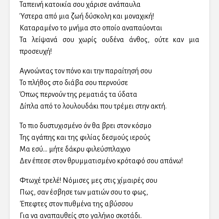
Ταπεινή κατοικία σου χάρισε ανάπαυλα
Ύστερα από μια ζωή δύσκολη και μοναχική!
Καταραμένο το μνήμα στο οποίο αναπαύονται
Τα λείψανά σου χωρίς ουδένα άνθος, ούτε καν μια
προσευχή!
Αγνοώντας τον πόνο και την παραίτησή σου
Το πλήθος στο διάβα σου περνούσε
Όπως περνούν της ρεματιάς τα ύδατα
Δίπλα από το λουλουδάκι που τρέμει στην ακτή.
Το πιο δυστυχισμένο όν θα βρει στον κόσμο
Της αγάπης και της φιλίας δεσμούς ιερούς
Μα εσύ… μήτε δάκρυ φιλεύσπλαχνο
Δεν έπεσε στον θρυμματισμένο κρόταφό σου απάνω!
Φτωχέ τρελέ! Νόμισες μες στις χίμαιρές σου
Πως, σαν έσβησε των ματιών σου το φως,
Έπεφτες στον πυθμένα της αβύσσου
Για να αναπαυθείς στο γαλήνιο σκοτάδι.