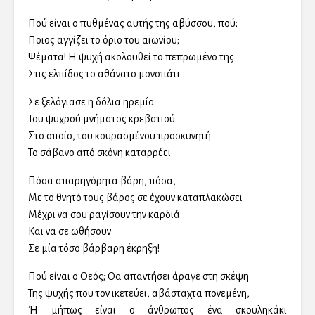
Πού είναι ο πυθμένας αυτής της αβύσσου, πού;
Ποιος αγγίζει το όριο του αιωνίου;
Ψέματα! Η ψυχή ακολουθεί το πεπρωμένο της
Στις ελπίδος το αθάνατο μονοπάτι.
Σε ξελόγιασε η δόλια ηρεμία
Του ψυχρού μνήματος κρεβατιού
Στο οποίο, του κουρασμένου προσκυνητή
Το σάβανο από σκόνη καταρρέει·
Πόσα απαρηγόρητα βάρη, πόσα,
Με το θνητό τους βάρος σε έχουν καταπλακώσει
Μέχρι να σου ραγίσουν την καρδιά
Και να σε ωθήσουν
Σε μία τόσο βάρβαρη έκρηξη!
Πού είναι ο Θεός; Θα απαντήσει άραγε στη σκέψη
Της ψυχής που τον ικετεύει, αβάσταχτα πονεμένη,
Ή μήπως είναι ο άνθρωπος ένα σκουληκάκι