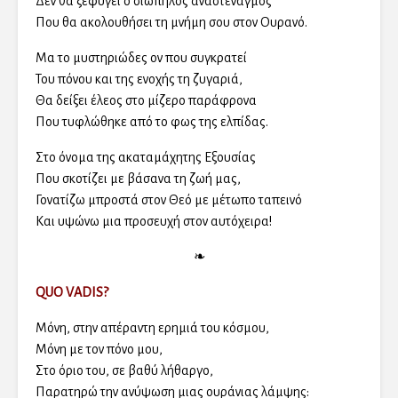
Δεν θα ξεφύγει ο σιωπηλός αναστεναγμός
Που θα ακολουθήσει τη μνήμη σου στον Ουρανό.
Μα το μυστηριώδες ον που συγκρατεί
Του πόνου και της ενοχής τη ζυγαριά,
Θα δείξει έλεος στο μίζερο παράφρονα
Που τυφλώθηκε από το φως της ελπίδας.
Στο όνομα της ακαταμάχητης Εξουσίας
Που σκοτίζει με βάσανα τη ζωή μας,
Γονατίζω μπροστά στον Θεό με μέτωπο ταπεινό
Και υψώνω μια προσευχή στον αυτόχειρα!
❧
QUO VADIS?
Μόνη, στην απέραντη ερημιά του κόσμου,
Μόνη με τον πόνο μου,
Στο όριο του, σε βαθύ λήθαργο,
Παρατηρώ την ανύψωση μιας ουράνιας λάμψης: