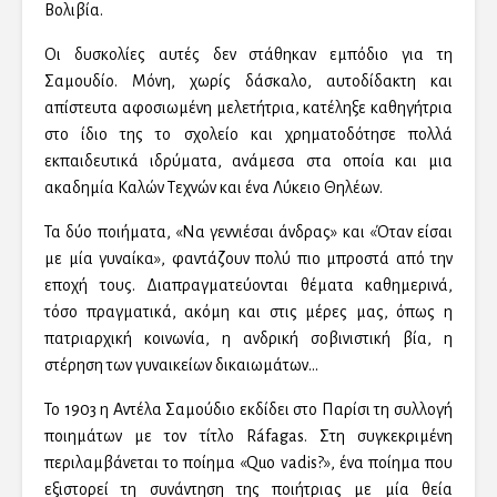
Βολιβία.
Οι δυσκολίες αυτές δεν στάθηκαν εμπόδιο για τη
Σαμουδίο. Μόνη, χωρίς δάσκαλο, αυτοδίδακτη και
απίστευτα αφοσιωμένη μελετήτρια, κατέληξε καθηγήτρια
στο ίδιο της το σχολείο και χρηματοδότησε πολλά
εκπαιδευτικά ιδρύματα, ανάμεσα στα οποία και μια
ακαδημία Καλών Τεχνών και ένα Λύκειο Θηλέων.
Τα δύο ποιήματα, «Να γεννιέσαι άνδρας» και «Όταν είσαι
με μία γυναίκα», φαντάζουν πολύ πιο μπροστά από την
εποχή τους. Διαπραγματεύονται θέματα καθημερινά,
τόσο πραγματικά, ακόμη και στις μέρες μας, όπως η
πατριαρχική κοινωνία, η ανδρική σοβινιστική βία, η
στέρηση των γυναικείων δικαιωμάτων…
Το 1903 η Αντέλα Σαμούδιο εκδίδει στο Παρίσι τη συλλογή
ποιημάτων με τον τίτλο Ráfagas. Στη συγκεκριμένη
περιλαμβάνεται το ποίημα «Quo vadis?», ένα ποίημα που
εξιστορεί τη συνάντηση της ποιήτριας με μία θεία