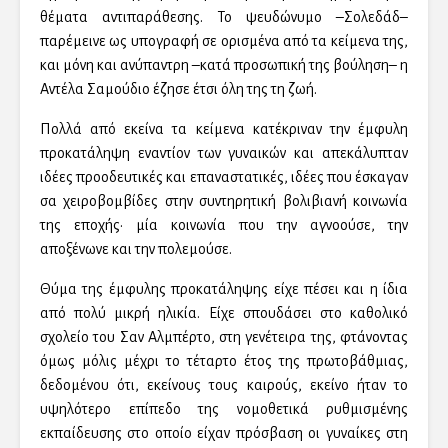
θέματα αντιπαράθεσης. Το ψευδώνυμο –Σολεδάδ–
παρέμεινε ως υπογραφή σε ορισμένα από τα κείμενα της,
και μόνη και ανύπαντρη –κατά προσωπική της βούληση– η
Αντέλα Σαμούδιο έζησε έτσι όλη της τη ζωή.
Πολλά από εκείνα τα κείμενα κατέκριναν την έμφυλη
προκατάληψη εναντίον των γυναικών και απεκάλυπταν
ιδέες προοδευτικές και επαναστατικές, ιδέες που έσκαγαν
σα χειροβομβίδες στην συντηρητική βολιβιανή κοινωνία
της εποχής· μία κοινωνία που την αγνοούσε, την
αποξένωνε και την πολεμούσε.
Θύμα της έμφυλης προκατάληψης είχε πέσει και η ίδια
από πολύ μικρή ηλικία. Είχε σπουδάσει στο καθολικό
σχολείο του Σαν Αλμπέρτο, στη γενέτειρα της, φτάνοντας
όμως μόλις μέχρι το τέταρτο έτος της πρωτοβάθμιας,
δεδομένου ότι, εκείνους τους καιρούς, εκείνο ήταν το
υψηλότερο επίπεδο της νομοθετικά ρυθμισμένης
εκπαίδευσης στο οποίο είχαν πρόσβαση οι γυναίκες στη