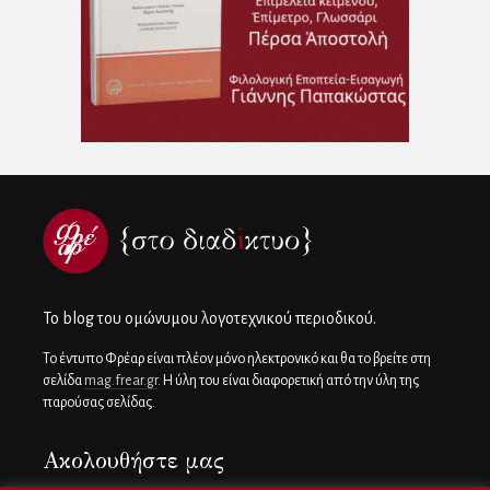
To blog του ομώνυμου λογοτεχνικού περιοδικού.
Το έντυπο Φρέαρ είναι πλέον μόνο ηλεκτρονικό και θα το βρείτε στη
σελίδα
mag.frear.gr
. Η ύλη του είναι διαφορετική από την ύλη της
παρούσας σελίδας.
Ακολουθήστε μας