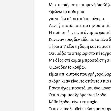
Με απεριόριστη υπομονή διαβάζω
Υψώνω το πόδι μου
για να δω πέρα από τα σύνορα.
Δεν εξαπατώμαι από την ουτοπία
Η ποίηση δεν είναι άναμμα φωτιάς 
Κανέναν τους δεν είδα με καμένο 
Ξέρω απ’ έξω τη δομή και τα μυστ
Θαυμάζω το απεριόριστο πέταγμα
Με δέος στέκομαι μπροστά στη σ
Όμως δεν το κρύβω,
είμαι απ’ αυτούς που γρήγορα βαρ
ακόμη κι αν είναι το σπίτι του πι
Πάντα έχω μπροστά μου ένα μονοπ
Ο πιο νόμιμος δρόμος για έξοδο.
Κάθε έξοδος είναι επιτυχία.
Τι κι αν ακολουθεί πτώση μετά την