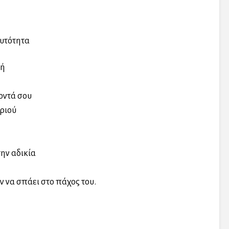
αυτότητα
τή
οντά σου
ριού
ην αδικία
ν να σπάει στο πάχος του.