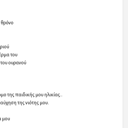
 θρόνο
ριού
έρμα του
 του ουρανού
!
μο της παιδικής μου ηλικίας..
αύχηση της νιότης μου.
α μου