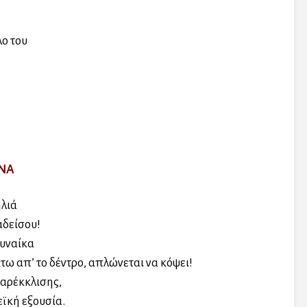
ο του
ΕΝΑ
ηλιά
αδείσου!
γυναίκα
τω απ’ το δέντρο, απλώνεται να κόψει!
παρέκκλισης,
εϊκή εξουσία.