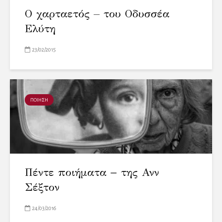
Ο χαρταετός – του Οδυσσέα
Ελύτη
23/02/2015
ΠΟΙΗΣΗ
Πέντε ποιήματα − της Ανν
Σέξτον
24/03/2016