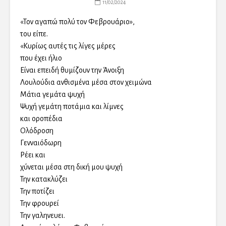
11/02/2024
«Τον αγαπώ πολύ τον Φεβρουάριο»,
του είπε.
«Κυρίως αυτές τις λίγες μέρες
που έχει ήλιο
Είναι επειδή θυμίζουν την Άνοιξη
Λουλούδια ανθισμένα μέσα στον χειμώνα
Μάτια γεμάτα ψυχή
Ψυχή γεμάτη ποτάμια και λίμνες
και οροπέδια
Ολόδροση
Γενναιόδωρη
Ρέει και
χύνεται μέσα στη δική μου ψυχή
Την κατακλύζει
Την ποτίζει
Την φρουρεί
Την γαληνευει.