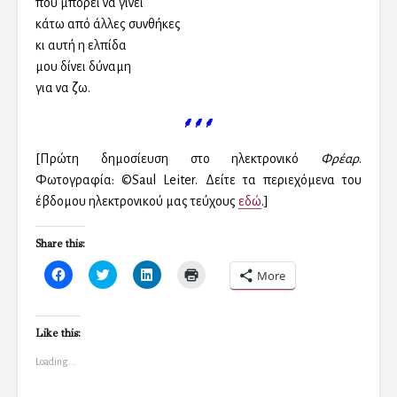
που μπορεί να γίνει
κάτω από άλλες συνθήκες
κι αυτή η ελπίδα
μου δίνει δύναμη
για να ζω.
⸙⸙⸙
[Πρώτη δημοσίευση στο ηλεκτρονικό
Φρέαρ
.
Φωτογραφία: ©Saul Leiter. Δείτε τα περιεχόμενα του
έβδομου ηλεκτρονικού μας τεύχους
εδώ
.]
Share this:
C
C
C
C
More
l
l
l
l
i
i
i
i
c
c
c
c
k
k
k
k
t
t
t
t
Like this:
o
o
o
o
s
s
s
p
Loading...
h
h
h
r
a
a
a
i
r
r
r
n