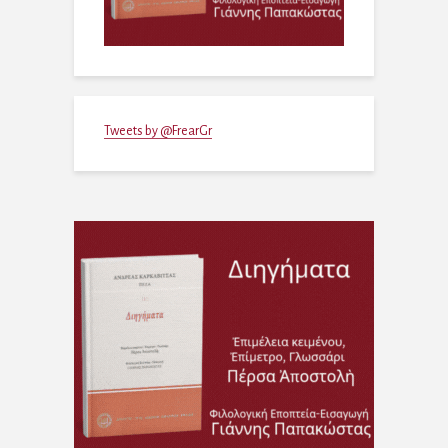
Tweets by @FrearGr