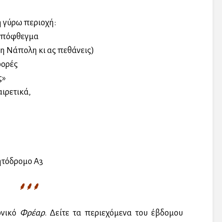
η γύρω περιοχή:
 απόφθεγμα
τη Νάπολη κι ας πεθάνεις)
φορές
ς»
ιρετικά,
νητόδρομο Α3
⸙⸙⸙
ονικό
Φρέαρ
. Δείτε τα περιεχόμενα του έβδομου