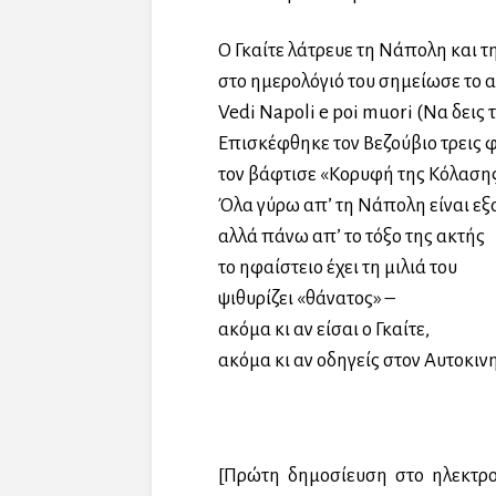
Ο Γκαίτε λάτρευε τη Νάπολη και τ
στο ημερολόγιό του σημείωσε το
Vedi Napoli e poi muori (Να δεις 
Επισκέφθηκε τον Βεζούβιο τρεις 
τον βάφτισε «Κορυφή της Κόλαση
Όλα γύρω απ’ τη Νάπολη είναι εξα
αλλά πάνω απ’ το τόξο της ακτής
το ηφαίστειο έχει τη μιλιά του
ψιθυρίζει «θάνατος» –
ακόμα κι αν είσαι ο Γκαίτε,
ακόμα κι αν οδηγείς στον Αυτοκι
[Πρώτη δημοσίευση στο ηλεκτρ