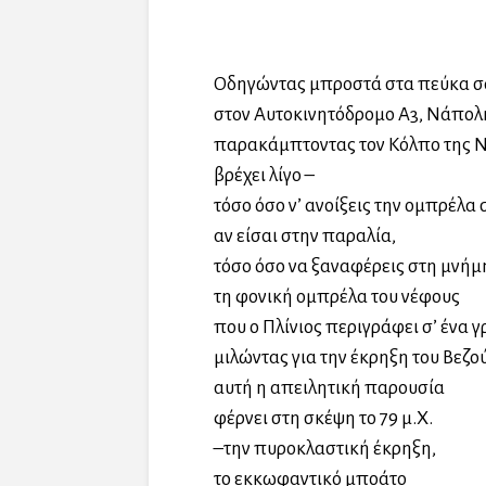
Οδηγώντας μπροστά στα πεύκα σ
στον Αυτοκινητόδρομο Α3, Νάπολ
παρακάμπτοντας τον Κόλπο της 
βρέχει λίγο –
τόσο όσο ν’ ανοίξεις την ομπρέλα 
αν είσαι στην παραλία,
τόσο όσο να ξαναφέρεις στη μνήμ
τη φονική ομπρέλα του νέφους
που ο Πλίνιος περιγράφει σ’ ένα 
μιλώντας για την έκρηξη του Βεζο
αυτή η απειλητική παρουσία
φέρνει στη σκέψη το 79 μ.Χ.
–την πυροκλαστική έκρηξη,
τo εκκωφαντικό μποάτο