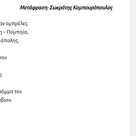
Μετάφραση: Σωκράτης Καμπουρόπουλος
αν ομπρέλες
η – Πομπηία,
Νάπολης,
σου
η
γράμμα του
ύβιου: