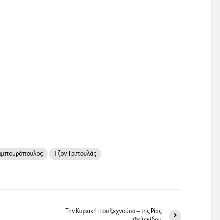
αμπουρόπουλος
Τζον Τριπουλάς
Την Κυριακή που ξεχνούσα – της Ρίας