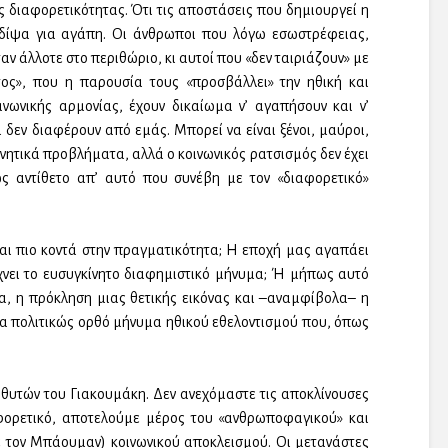
ς διαφορετικότητας. Ότι τις αποστάσεις που δημιουργεί η
 δίψα για αγάπη. Οι άνθρωποι που λόγω εσωστρέφειας,
ν άλλοτε στο περιθώριο, κι αυτοί που «δεν ταιριάζουν» με
ος», που η παρουσία τους «προσβάλλει» την ηθική και
ινωνικής αρμονίας, έχουν δικαίωμα ν’ αγαπήσουν και ν’
 δεν διαφέρουν από εμάς. Μπορεί να είναι ξένοι, μαύροι,
νητικά προβλήματα, αλλά ο κοινωνικός ρατσισμός δεν έχει
ς αντίθετο απ’ αυτό που συνέβη με τον «διαφορετικό»
αι πιο κοντά στην πραγματικότητα; Η εποχή μας αγαπάει
χνει το ευσυγκίνητο διαφημιστικό μήνυμα; Ή μήπως αυτό
α, η πρόκληση μιας θετικής εικόνας και –αναμφίβολα– η
να πολιτικώς ορθό μήνυμα ηθικού εθελοντισμού που, όπως
 θυτών του Γιακουμάκη. Δεν ανεχόμαστε τις αποκλίνουσες
ορετικό, αποτελούμε μέρος του «ανθρωποφαγικού» και
 τον Μπάουμαν) κοινωνικού αποκλεισμού. Οι μετανάστες