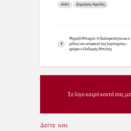
c
i
n
n
slider
Δημήτρης Αγγελής
e
t
k
s
b
t
e
i
o
e
d
n
o
r
I
n
k
(
n
e
(
O
(
w
O
p
O
w
p
e
p
i
e
n
e
n
Μιχαήλ Μπαχτίν: Η διαλογικότητα και ο
n
s
n
d
ρόλος του ιστορικού της λογοτεχνίας –
s
i
s
o
i
n
i
w
γράφει ο Θοδωρής Μπόνης
n
n
n
)
n
e
n
e
w
e
w
w
w
w
i
w
i
n
i
n
d
n
d
o
d
o
w
o
w
)
w
)
)
Σε λίγο καιρό κοντά σας μ
Δείτε και