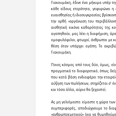
Γιακουμάκη, έδινε ένα μήνυμα υπέρ τη
κάθε είδους ετερότητα, γεφυρώνει η
ευαισθησίας ή ιδιοσυγκρασίας βρίσκοντα
την ορθή «οργάνωση του περιβάλλοντ
αισθητική εικόνα καθαρότητας της κο
αγαπηθούν, μας λέει η διαφήμιση, άρα
ομοφυλόφιλοι, φτωχοί, άνθρωποι με κι
θέση όταν υπάρχει αγάπη. Το ακριβώ
Γιακουμάκη.
Ποιος κόσμος από τους δύο, όμως, είν
πραγματικά το διαφορετικό, όπως δεί
που κατά βάση ενδιαφέρει την εταιρεί
αύξηση των πωλήσεων, στηρίζεται σ’ έ
και τόσα άλλα, αύριο θα ξεχαστεί;
Ας μη γελιόμαστε: είμαστε η χώρα των
συμπεριφορές, αποδιώχνουμε το διαφ
«ανθρωποεμετικού» (για να θυμηθούμε