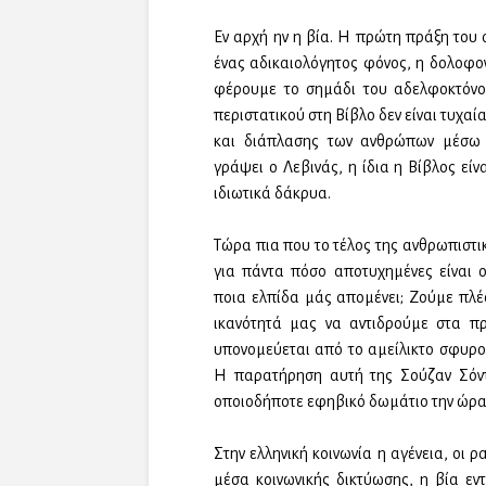
Εν αρχή ην η βία. Η πρώτη πράξη του 
ένας αδικαιολόγητος φόνος, η δολοφον
φέρουμε το σημάδι του αδελφοκτόνου
περιστατικού στη Βίβλο δεν είναι τυχαί
και διάπλασης των ανθρώπων μέσω ε
γράψει ο Λεβινάς, η ίδια η Βίβλος είν
ιδιωτικά δάκρυα.
Τώρα πια που το τέλος της ανθρωπιστι
για πάντα πόσο αποτυχημένες είναι 
ποια ελπίδα μάς απομένει; Ζούμε πλέο
ικανότητά μας να αντιδρούμε στα π
υπονομεύεται από το αμείλικτο σφυρο
Η παρατήρηση αυτή της Σούζαν Σόντα
οποιοδήποτε εφηβικό δωμάτιο την ώρα π
Στην ελληνική κοινωνία η αγένεια, οι 
μέσα κοινωνικής δικτύωσης, η βία εν