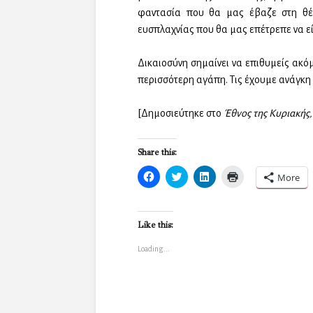
φαντασία που θα μας έβαζε στη θέσ
ευσπλαχνίας που θα μας επέτρεπε να εί
Δικαιοσύνη σημαίνει να επιθυμείς ακό
περισσότερη αγάπη. Τις έχουμε ανάγκη κ
[Δημοσιεύτηκε στο
Έθνος της Κυριακής,
Share this:
C
C
C
C
More
l
l
l
l
i
i
i
i
c
c
c
c
k
k
k
k
t
t
t
t
Like this:
o
o
o
o
s
s
s
p
h
h
h
r
Loading...
a
a
a
i
r
r
r
n
e
e
e
t
o
o
o
(
n
n
n
O
F
T
L
p
a
w
i
e