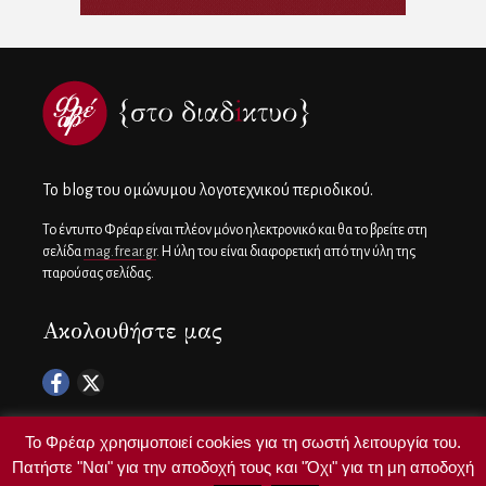
To blog του ομώνυμου λογοτεχνικού περιοδικού.
Το έντυπο Φρέαρ είναι πλέον μόνο ηλεκτρονικό και θα το βρείτε στη
σελίδα
mag.frear.gr
. Η ύλη του είναι διαφορετική από την ύλη της
παρούσας σελίδας.
Ακολουθήστε μας
Το Φρέαρ χρησιμοποιεί cookies για τη σωστή λειτουργία του.
Πατήστε "Ναι" για την αποδοχή τους και "Όχι" για τη μη αποδοχή
Copyright ©
frear.gr