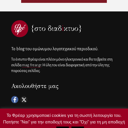
To blog του ομώνυμου λογοτεχνικού περιοδικού.
Το έντυπο Φρέαρ είναι πλέον μόνο ηλεκτρονικό και θα το βρείτε στη
σελίδα
mag.frear.gr
. Η ύλη του είναι διαφορετική από την ύλη της
παρούσας σελίδας.
Ακολουθήστε μας
Το Φρέαρ χρησιμοποιεί cookies για τη σωστή λειτουργία του.
Πατήστε "Ναι" για την αποδοχή τους και "Όχι" για τη μη αποδοχή
Copyright ©
frear.gr