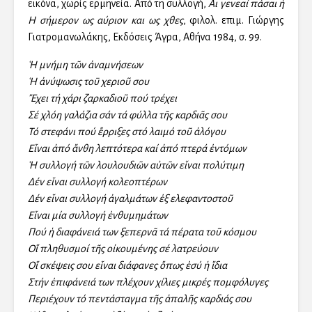
εικόνα, χωρίς ερμηνεία. Από τη συλλογή,
Αι γενεαί πάσαι ή
Η σήμερον ως αύριον και ως χθες
, φιλολ. επιμ. Γιώργης
Γιατρομανωλάκης, Εκδόσεις Άγρα, Αθήνα 1984, σ. 99.
Ἡ μνήμη τῶν ἀναμνήσεων
Ἡ ἀνύψωσις τοῡ χεριοῦ σου
Ἔχει τή χάρι ζαρκαδιοῦ πού τρέχει
Σέ χλόη γαλάζια σάν τά φύλλα τῆς καρδιᾶς σου
Τό στεφάνι πού ἔρριξες στό λαιμό τοῦ ἀλόγου
Εἶναι ἀπό ἄνθη λεπτότερα καί ἀπό πτερά ἐντόμων
Ἡ συλλογή τῶν λουλουδιῶν αὐτῶν εἶναι πολύτιμη
Δέν εἶναι συλλογή κολεοπτέρων
Δέν εἶναι συλλογή ἀγαλμάτων ἐξ ελεφαντοστοῦ
Εἶναι μία συλλογή ἐνθυμημάτων
Πού ἡ διαφάνειά των ξεπερνᾶ τά πέρατα τοῦ κόσμου
Οἵ πληθυσμοί τῆς οἰκουμένης σέ λατρεύουν
Οἵ σκέψεις σου εἶναι διάφανες ὄπως ἐσύ ἡ ἴδια
Στήν ἐπιφάνειά των πλέχουν χίλιες μικρές πομφόλυγες
Περιέχουν τό πεντάσταγμα τῆς ἀπαλῆς καρδιάς σου