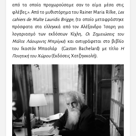
από τα οποία προχωρούσαμε σαν το αίμα μέσα στις
φλέβες.». Από το μυθιστόρημα του Rainer Maria Rilke,
Les
cahiers de Malte Lauridis Brigge
, (το οποίο μεταφράστηκε
πρόσφατα στα ελληνικά από τον Αλέξανδρο Ίσαρη για
λογαριασμό των εκδόσεων Κίχλη,
Οι Σημειώσεις του
Μάλτε Λάουριντς Μπρίγκε
) και αντιγράφεται στο βιβλίο
του
Γκαστόν
Μπασλάρ (
Gaston
Bachelard) με τίτλο
Η
Ποιητική του Χώρου
(Εκδόσεις Χατζηνικολή).