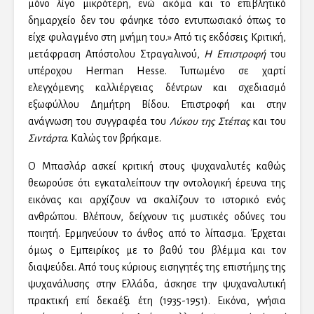
μόνο λίγο μικρότερη, ενώ ακόμα και το επιβλητικό
δημαρχείο δεν του φάνηκε τόσο εντυπωσιακό όπως το
είχε φυλαγμένο στη μνήμη του.» Από τις εκδόσεις Κριτική,
μετάφραση Απόστολου Στραγαλινού,
Η Επιστροφή
του
υπέροχου Herman Hesse. Τυπωμένο σε χαρτί
ελεγχόμενης καλλιέργειας δέντρων και σχεδιασμό
εξωφύλλου Δημήτρη Βίδου. Επιστροφή και στην
ανάγνωση του συγγραφέα του
Λύκου της Στέπας
και του
Σιντάρτα
. Καλώς τον βρήκαμε.
Ο Μπασλάρ ασκεί κριτική στους ψυχαναλυτές καθώς
θεωρούσε ότι εγκαταλείπουν την οντολογική έρευνα της
εικόνας και αρχίζουν να σκαλίζουν το ιστορικό ενός
ανθρώπου. Βλέπουν, δείχνουν τις μυστικές οδύνες του
ποιητή. Ερμηνεύουν το άνθος από το λίπασμα. Έρχεται
όμως ο Εμπειρίκος με το βαθύ του βλέμμα και τον
διαψεύδει. Από τους κύριους εισηγητές της επιστήμης της
ψυχανάλυσης στην Ελλάδα, άσκησε την ψυχαναλυτική
πρακτική επί δεκαέξι έτη (1935-1951). Εικόνα, γνήσια