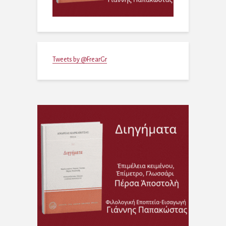
Tweets by @FrearGr