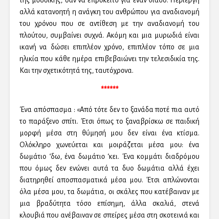
της μουσικής, σαν να επρόκειτο για έναν θίασο. Περίεργη
αλλά κατανοητή η ανάγκη του ανθρώπου για αναδιανομή
του χρόνου που σε αντίθεση με την αναδιανομή του
πλούτου, συμβαίνει συχνά. Ακόμη και μια μυρωδιά είναι
ικανή να δώσει επιπλέον χρόνο, επιπλέον τόπο σε μια
ηλικία που κάθε ημέρα επιβεβαιώνει την τελεσιδικία της.
Και την σχετικότητά της, ταυτόχρονα.
******
Ένα απόσπασμα : «Από τότε δεν το ξανάδα ποτέ πια αυτό
το παράξενο σπίτι. Έτσι όπως το ξαναβρίσκω σε παιδική
μορφή μέσα στη θύμησή μου δεν είναι ένα κτίσμα.
Ολόκληρο χωνεύεται και μοιράζεται μέσα μου: ένα
δωμάτιο ‘δω, ένα δωμάτιο ‘κει. Ένα κομμάτι διαδρόμου
που όμως δεν ενώνει αυτά τα δυο δωμάτια αλλά έχει
διατηρηθεί αποσπασματικά μέσα μου. Έτσι απλώνονται
όλα μέσα μου, τα δωμάτια, οι σκάλες που κατέβαιναν με
μια βραδύτητα τόσο επίσημη, άλλα σκαλιά, στενά
κλουβιά που ανέβαιναν σε σπείρες μέσα στη σκοτεινιά και