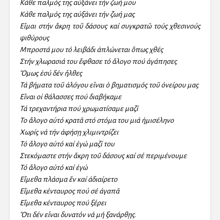
Κάθε παλμός της αὐξάνει τήν ζωή μου
Κάθε παλμός της αὐξάνει τήν ζωή μας
Εἶμαι στήν ἄκρη τοῦ δάσους καί συγκρατῶ τούς χθεσινούς
ψιθύρους
Μπροστά μου τό λειβάδι ἁπλώνεται ὅπως χθές
Στήν χλωρασιά του ἔφθασε τό ἄλογο πού ἀγάπησες
Ὅμως ἐσύ δέν ἧλθες
Τά βήματα τοῦ ἀλόγου εἶναι ὁ βηματισμός τοῦ ὀνείρου μας
Εἶναι οἱ θάλασσες πού διαβήκαμε
Τά τρεχαντήρια πού χρωματίσαμε μαζί
Το ἄλογο αὐτό κρατᾶ στό στόμα του μιά ἡμισέληνο
Χωρίς νά τήν ἀφήσῃ χλιμιντρίζει
Τό ἄλογο αὐτό καί ἐγώ μαζί του
Στεκόμαστε στήν ἄκρη τοῦ δάσους καί σέ περιμένουμε
Τό ἄλογο αὐτό καί ἐγώ
Εἴμεθα πλάσμα ἕν καί ἀδιαίρετο
Εἴμεθα κένταυρος πού σέ ἀγαπᾶ
Εἴμεθα κένταυρος πού ξέρει
Ὅτι δέν εἶναι δυνατόν νά μή ξανάρθῃς.