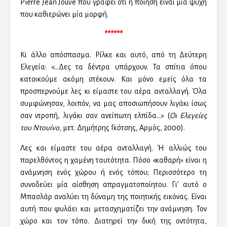
Pierre Jean Jouve που γράφει ότι η ποίηση είναι μια ψυχή
που καθιερώνει μία μορφή.
******
Κι άλλο απόσπασμα. Ρίλκε και αυτό, από τη Δεύτερη
Ελεγεία: «…Δες τα δέντρα υπάρχουν. Τα σπίτια όπου
κατοικούμε ακόμη στέκουν. Και μόνο εμείς όλα τα
προσπερνούμε λες κι είμαστε του αέρα ανταλλαγή. Όλα
συμφώνησαν, λοιπόν, να μας αποσιωπήσουν λιγάκι ίσως
σαν ντροπή, λιγάκι σαν ανείπωτη ελπίδα…» (
Οι Ελεγείες
του Ντουίνο
, μετ. Δημήτρης Γκότσης, Αρμός, 2000).
Λες και είμαστε του αέρα ανταλλαγή. Ή αλλιώς του
παρελθόντος η χαμένη ταυτότητα. Πόσο «καθαρή» είναι η
ανάμνηση ενός χώρου ή ενός τόπου; Περισσότερο τη
συνοδεύει μία αίσθηση απραγματοποίητου. Γι’ αυτό ο
Μπασλάρ αναλύει τη δύναμη της ποιητικής εικόνας. Είναι
αυτή που φυλάει και μετασχηματίζει την ανάμνηση. Τον
χώρο και τον τόπο. Διατηρεί την δική της οντότητα,