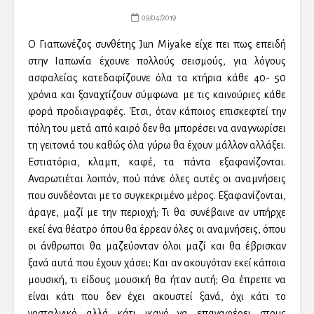
09/04/2019
Ο Γιαπωνέζος συνθέτης Jun Miyake είχε πει πως επειδή
στην Ιαπωνία έχουνε πολλούς σεισμούς, για λόγους
ασφαλείας κατεδαφίζουνε όλα τα κτήρια κάθε 40- 50
χρόνια και ξαναχτίζουν σύμφωνα με τις καινούριες κάθε
φορά προδιαγραφές. Έτσι, όταν κάποιος επισκεφτεί την
πόλη του μετά από καιρό δεν θα μπορέσει να αναγνωρίσει
τη γειτονιά του καθώς όλα γύρω θα έχουν μάλλον αλλάξει.
Εστιατόρια, κλαμπ, καφέ, τα πάντα εξαφανίζονται.
Αναρωτιέται λοιπόν, πού πάνε όλες αυτές οι αναμνήσεις
που συνδέονται με το συγκεκριμένο μέρος. Εξαφανίζονται,
άραγε, μαζί με την περιοχή; Τι θα συνέβαινε αν υπήρχε
εκεί ένα θέατρο όπου θα έρρεαν όλες οι αναμνήσεις, όπου
οι άνθρωποι θα μαζεύονταν όλοι μαζί και θα έβρισκαν
ξανά αυτά που έχουν χάσει; Και αν ακουγόταν εκεί κάποια
μουσική, τι είδους μουσική θα ήταν αυτή; Θα έπρεπε να
είναι κάτι που δεν έχει ακουστεί ξανά, όχι κάτι το
νοσταλγικό αλλά κάτι ικανό να επαναφέρει στους