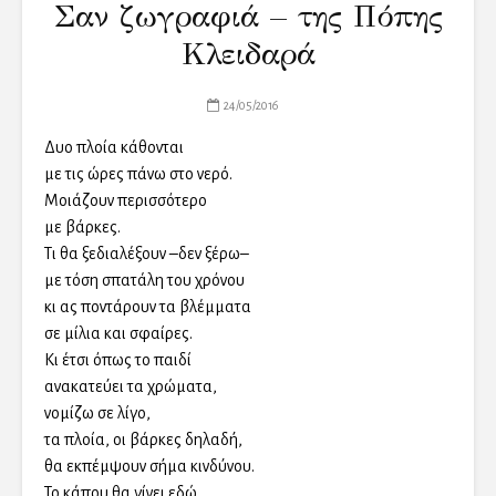
Σαν ζωγραφιά – της Πόπης
Κλειδαρά
24/05/2016
Δυο πλοία κάθονται
με τις ώρες πάνω στο νερό.
Μοιάζουν περισσότερο
με βάρκες.
Τι θα ξεδιαλέξουν –δεν ξέρω–
με τόση σπατάλη του χρόνου
κι ας ποντάρουν τα βλέμματα
σε μίλια και σφαίρες.
Κι έτσι όπως το παιδί
ανακατεύει τα χρώματα,
νομίζω σε λίγο,
τα πλοία, οι βάρκες δηλαδή,
θα εκπέμψουν σήμα κινδύνου.
Το κάπου θα γίνει εδώ