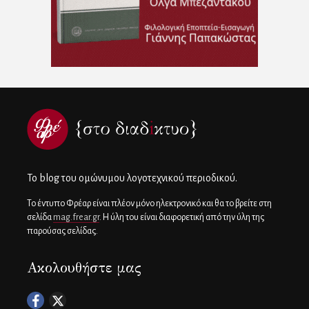
To blog του ομώνυμου λογοτεχνικού περιοδικού.
Το έντυπο Φρέαρ είναι πλέον μόνο ηλεκτρονικό και θα το βρείτε στη
σελίδα
mag.frear.gr
. Η ύλη του είναι διαφορετική από την ύλη της
παρούσας σελίδας.
Ακολουθήστε μας