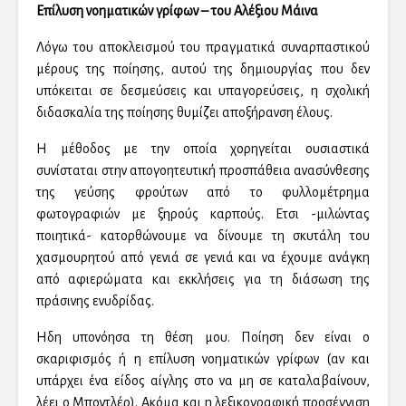
Επίλυση νοηματικών γρίφων – του Αλέξιου Μάινα
Λόγω του αποκλεισμού του πραγματικά συναρπαστικού
μέρους της ποίησης, αυτού της δημιουργίας που δεν
υπόκειται σε δεσμεύσεις και υπαγορεύσεις, η σχολική
διδασκαλία της ποίησης θυμίζει αποξήρανση έλους.
Η μέθοδος με την οποία χορηγείται ουσιαστικά
συνίσταται στην απογοητευτική προσπάθεια ανασύνθεσης
της γεύσης φρούτων από το φυλλομέτρημα
φωτογραφιών με ξηρούς καρπούς. Ετσι -μιλώντας
ποιητικά- κατορθώνουμε να δίνουμε τη σκυτάλη του
χασμουρητού από γενιά σε γενιά και να έχουμε ανάγκη
από αφιερώματα και εκκλήσεις για τη διάσωση της
πράσινης ενυδρίδας.
Ηδη υπονόησα τη θέση μου. Ποίηση δεν είναι ο
σκαριφισμός ή η επίλυση νοηματικών γρίφων (αν και
υπάρχει ένα είδος αίγλης στο να μη σε καταλαβαίνουν,
λέει ο Μποντλέρ). Ακόμα και η λεξικογραφική προσέγγιση