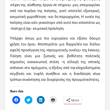
«τέχνη της σύνθεσης έργων σε στίχους» μας απομακρύνει
από τον πυρήνα της ποίησης, γιατί αποτελεί εξωτερική,
ονοματική χωροθέτηση -και δη παρωχημένη. Η ουσία της
ποίησης είναι κάτι γενικότερο από αυτό που απαντάται ως
-ένστιχη ή όχι- κειμενική πρόκληση.
Υπάρχει όντως μια πιο ευρυγώνια και εξίσου δόκιμη
χρήση του όρου. Αποπειράται μια θαρραλέα και διόλου
αφελή προσέγγιση της «πραγματικής ουσίας» της έννοιας:
Ποίηση είναι μια ζωτικής και βαθύτατα πολιτικής
σημασίας ανοικειωτική στάση -η αλλαγή της οπτικής
απέναντι στα πράγματα, η έξοδος από την κληροδοτημένη
σύμβαση και τυφλή συνήθεια και η διεκδίκηση νέων
τρόπων συνάντησης και διαχείρισης της πραγματικότητας.
Share this:
C
C
C
C
More
l
l
l
l
i
i
i
i
c
c
c
c