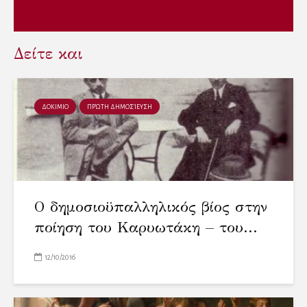
w
)
w
)
)
Δείτε και
ΔΟΚΙΜΙΟ
ΠΡΏΤΗ ΔΗΜΟΣΊΕΥΣΗ
Ο δημοσιοϋπαλληλικός βίος στην
ποίηση του Καρυωτάκη – του...
12/10/2016