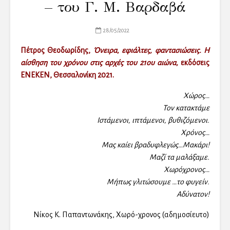
– του Γ. Μ. Βαρδαβά
28/05/2022
Πέτρος Θεοδωρίδης,
Όνειρα, εφιάλτες, φαντασιώσεις. Η
αίσθηση του χρόνου στις αρχές του 21ου αιώνα,
εκδόσεις
ΕΝΕΚΕΝ, Θεσσαλονίκη 2021.
Χώρος…
Τον κατακτάμε
Ιστάμενοι, ιπτάμενοι, βυθιζόμενοι.
Χρόνος…
Μας καίει βραδυφλεγώς…Μακάρι!
Μαζί τα μαλάξαμε.
Χωρόχρονος…
Μήπως γλιτώσουμε …το φυγείν.
Αδύνατον!
Νίκος Κ. Παπαντωνάκης, Χωρό-χρονος (αδημοσίευτο)