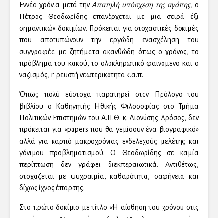
Εννέα χρόνια μετά την
Απατηλή υπόσχεση της αγάπης,
ο
Πέτρος Θεοδωρίδης επανέρχεται με μια σειρά έξι
σημαντικών δοκιμίων. Πρόκειται για στοχαστικές δοκιμές
που αποτυπώνουν την εργώδη ενασχόληση του
συγγραφέα με ζητήματα ακανθώδη όπως ο χρόνος, το
πρόβλημα του κακού, το ολοκληρωτικό φαινόμενο και ο
ναζισμός, η ρευστή νεωτερικότητα κ.α.π.
Όπως πολύ εύστοχα παρατηρεί στον Πρόλογο του
βιβλίου ο Καθηγητής Ηθικής Φιλοσοφίας στο Τμήμα
Πολιτικών Επιστημών του Α.Π.Θ. κ. Διονύσης Δρόσος, δεν
πρόκειται για «papers που θα γεμίσουν ένα βιογραφικό»
αλλά για καρπό μακροχρόνιας ενδελεχούς μελέτης και
γόνιμου προβληματισμού. Ο Θεοδωρίδης σε καμία
περίπτωση δεν γράφει διεκπεραιωτικά. Αντιθέτως,
στοχάζεται με ψυχραιμία, καθαρότητα, σαφήνεια και
δίχως ίχνος έπαρσης.
Στο πρώτο δοκίμιο με τίτλο «Η αίσθηση του χρόνου στις