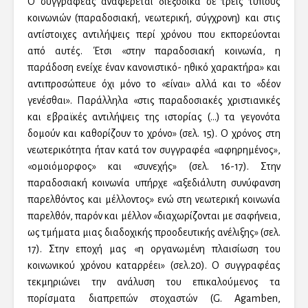
Ο συγγραφέας αναφέρεται διεξοδικά σε τρεις τύπους
κοινωνιών (παραδοσιακή, νεωτερική, σύγχρονη) και στις
αντίστοιχες αντιλήψεις περί χρόνου που εκπορεύονται
από αυτές. Έτσι «στην παραδοσιακή κοινωνία, η
παράδοση ενείχε έναν κανονιστικό- ηθικό χαρακτήρα» και
αντιπροσώπευε όχι μόνο το «είναι» αλλά και το «δέον
γενέσθαι». Παράλληλα «στις παραδοσιακές χριστιανικές
και εβραϊκές αντιλήψεις της ιστορίας (…) τα γεγονότα
δομούν και καθορίζουν το χρόνο» (σελ. 15). Ο χρόνος στη
νεωτερικότητα ήταν κατά τον συγγραφέα «αφηρημένος»,
«ομοιόμορφος» και «συνεχής» (σελ. 16-17). Στην
παραδοσιακή κοινωνία υπήρχε «αξεδιάλυτη συνύφανση
παρελθόντος και μέλλοντος» ενώ στη νεωτερική κοινωνία
παρελθόν, παρόν και μέλλον «διαχωρίζονται με σαφήνεια,
ως τμήματα μιας διαδοχικής προοδευτικής ανέλιξης» (σελ.
17). Στην εποχή μας «η οργανωμένη πλαισίωση του
κοινωνικού χρόνου καταρρέει» (σελ.20). Ο συγγραφέας
τεκμηριώνει την ανάλυση του επικαλούμενος τα
πορίσματα διαπρεπών στοχαστών (G. Agamben,