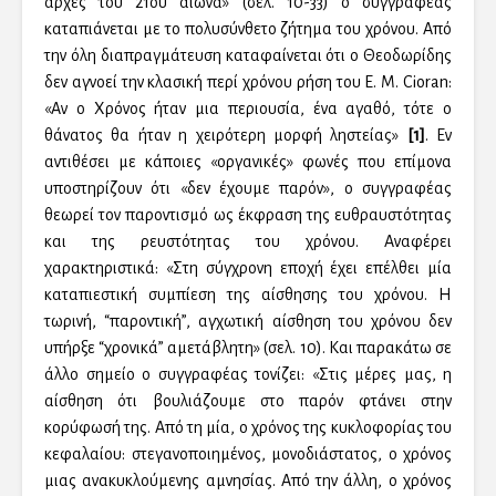
αρχές του 21ου αιώνα» (σελ. 10-33) ο συγγραφέας
καταπιάνεται με το πολυσύνθετο ζήτημα του χρόνου. Από
την όλη διαπραγμάτευση καταφαίνεται ότι ο Θεοδωρίδης
δεν αγνοεί την κλασική περί χρόνου ρήση του E. M. Cioran:
«Αν ο Χρόνος ήταν μια περιουσία, ένα αγαθό, τότε ο
θάνατος θα ήταν η χειρότερη μορφή ληστείας»
[1]
. Εν
αντιθέσει με κάποιες «οργανικές» φωνές που επίμονα
υποστηρίζουν ότι «δεν έχουμε παρόν», ο συγγραφέας
θεωρεί τον παροντισμό ως έκφραση της ευθραυστότητας
και της ρευστότητας του χρόνου. Αναφέρει
χαρακτηριστικά: «Στη σύγχρονη εποχή έχει επέλθει μία
καταπιεστική συμπίεση της αίσθησης του χρόνου. Η
τωρινή, “παροντική”, αγχωτική αίσθηση του χρόνου δεν
υπήρξε “χρονικά” αμετάβλητη» (σελ. 10). Και παρακάτω σε
άλλο σημείο ο συγγραφέας τονίζει: «Στις μέρες μας, η
αίσθηση ότι βουλιάζουμε στο παρόν φτάνει στην
κορύφωσή της. Από τη μία, ο χρόνος της κυκλοφορίας του
κεφαλαίου: στεγανοποιημένος, μονοδιάστατος, ο χρόνος
μιας ανακυκλούμενης αμνησίας. Από την άλλη, ο χρόνος