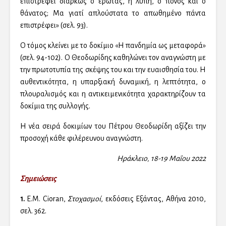
επιστρέφει διαρκώς ο έρωτας, η λύπη, ο πόνος και ο
θάνατος; Μα γιατί απλούστατα το απωθημένο πάντα
επιστρέφει» (σελ. 93).
Ο τόμος κλείνει με το δοκίμιο «Η πανδημία ως μεταφορά»
(σελ. 94-102). Ο Θεοδωρίδης καθηλώνει τον αναγνώστη με
την πρωτοτυπία της σκέψης του και την ευαισθησία του. Η
αυθεντικότητα, η υπαρξιακή δυναμική, η λεπτότητα, ο
πλουραλισμός και η αντικειμενικότητα χαρακτηρίζουν τα
δοκίμια της συλλογής.
Η νέα σειρά δοκιμίων του Πέτρου Θεοδωρίδη αξίζει την
προσοχή κάθε φιλέρευνου αναγνώστη.
Ηράκλειο, 18-19 Μαΐου 2022
Σημειώσεις
1.
E.M. Cioran,
Στοχασμοί
, εκδόσεις Εξάντας, Αθήνα 2010,
σελ. 362.