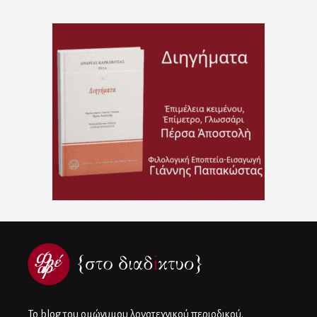
To blog του ομώνυμου λογοτεχνικού περιοδικού.