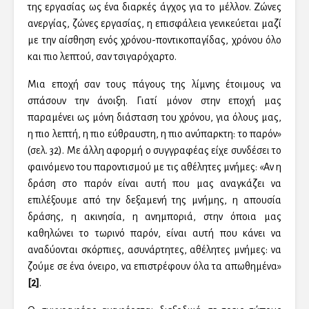
της εργασίας ως ένα διαρκές άγχος για το μέλλον. Ζώνες
ανεργίας, ζώνες εργασίας, η επισφάλεια γενικεύεται μαζί
με την αίσθηση ενός χρόνου-ποντικοπαγίδας, χρόνου όλο
και πιο λεπτού, σαν τσιγαρόχαρτο.
Μια εποχή σαν τους πάγους της λίμνης έτοιμους να
σπάσουν την άνοιξη. Γιατί μόνον στην εποχή μας
παραμένει ως μόνη διάσταση του χρόνου, για όλους μας,
η πιο λεπτή, η πιο εύθραυστη, η πιο ανύπαρκτη: το παρόν»
(σελ. 32). Με άλλη αφορμή ο συγγραφέας είχε συνδέσει το
φαινόμενο του παροντισμού με τις αθέλητες μνήμες: «Αν η
δράση στο παρόν είναι αυτή που μας αναγκάζει να
επιλέξουμε από την δεξαμενή της μνήμης, η απουσία
δράσης, η ακινησία, η ανημποριά, στην όποια μας
καθηλώνει το τωρινό παρόν, είναι αυτή που κάνει να
αναδύονται σκόρπιες, ασυνάρτητες, αθέλητες μνήμες: να
ζούμε σε ένα όνειρο, να επιστρέφουν όλα τα απωθημένα»
[2]
.