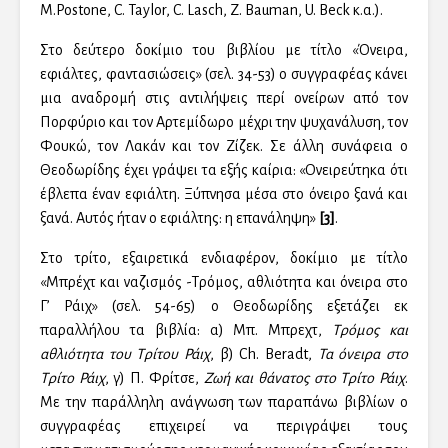
M.Postone, C. Taylor, C. Lasch, Z. Bauman, U. Beck κ.α.).
Στο δεύτερο δοκίμιο του βιβλίου με τίτλο «Όνειρα,
εφιάλτες, φαντασιώσεις» (σελ. 34-53) ο συγγραφέας κάνει
μια αναδρομή στις αντιλήψεις περί ονείρων από τον
Πορφύριο και τον Αρτεμίδωρο μέχρι την ψυχανάλυση, τον
Φουκώ, τον Λακάν και τον Ζίζεκ. Σε άλλη συνάφεια ο
Θεοδωρίδης έχει γράψει τα εξής καίρια: «Ονειρεύτηκα ότι
έβλεπα έναν εφιάλτη. Ξύπνησα μέσα στο όνειρο ξανά και
ξανά. Αυτός ήταν ο εφιάλτης: η επανάληψη»
[3]
.
Στο τρίτο, εξαιρετικά ενδιαφέρον, δοκίμιο με τίτλο
«Μπρέχτ και ναζισμός -Τρόμος, αθλιότητα και όνειρα στο
Γ’ Ράιχ» (σελ. 54-65) ο Θεοδωρίδης εξετάζει εκ
παραλλήλου τα βιβλία: α) Μπ. Μπρεχτ,
Τρόμος και
αθλιότητα του Τρίτου Ράιχ
, β) Ch. Beradt,
Τα όνειρα στο
Τρίτο Ράιχ
, γ) Π. Φρίτσε,
Ζωή και θάνατος στο Τρίτο Ράιχ
.
Με την παράλληλη ανάγνωση των παραπάνω βιβλίων ο
συγγραφέας επιχειρεί να περιγράψει τους