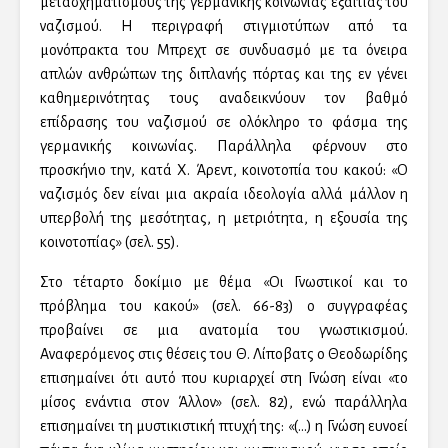
μετασχηματισμούς της γερμανικής κοινωνίας εξαιτίας του
ναζισμού. Η περιγραφή στιγμιοτύπων από τα
μονόπρακτα του Μπρεχτ σε συνδυασμό με τα όνειρα
απλών ανθρώπων της διπλανής πόρτας και της εν γένει
καθημερινότητας τους αναδεικνύουν τον βαθμό
επίδρασης του ναζισμού σε ολόκληρο το φάσμα της
γερμανικής κοινωνίας. Παράλληλα φέρνουν στο
προσκήνιο την, κατά Χ. Άρεντ, κοινοτοπία του κακού: «Ο
ναζισμός δεν είναι μια ακραία ιδεολογία αλλά μάλλον η
υπερβολή της μεσότητας, η μετριότητα, η εξουσία της
κοινοτοπίας» (σελ. 55).
Στο τέταρτο δοκίμιο με θέμα «Οι Γνωστικοί και το
πρόβλημα του κακού» (σελ. 66-83) ο συγγραφέας
προβαίνει σε μια ανατομία του γνωστικισμού.
Αναφερόμενος στις θέσεις του Θ. Λίποβατς ο Θεοδωρίδης
επισημαίνει ότι αυτό που κυριαρχεί στη Γνώση είναι «το
μίσος ενάντια στον Άλλον» (σελ. 82), ενώ παράλληλα
επισημαίνει τη μυστικιστική πτυχή της: «(…) η Γνώση ευνοεί