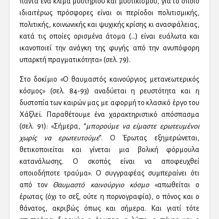
πάντα ένα κλίμα μυστηρίου και μυστικισμού, για το οποίο
ιδιαιτέρως πρόσφορες είναι οι περίοδοι πολιτισμικής,
πολιτικής, κοινωνικής και ψυχικής κρίσης κι ανασφάλειας,
κατά τις οποίες ορισμένα άτομα (…) είναι ευάλωτα και
ικανοποιεί την ανάγκη της φυγής από την ανυπόφορη
υπαρκτή πραγματικότητα» (σελ. 79).
Στο δοκίμιο «Ο θαυμαστός καινούργιος μετανεωτερικός
κόσμος» (σελ. 84-93) αναδύεται η ρευστότητα και η
δυστοπία των καιρών μας με αφορμή το κλασικό έργο του
Χάξλεϊ. Παραθέτουμε ένα χαρακτηριστικό απόσπασμα
(σελ. 91): «Σήμερα, “
μπορούμε να είμαστε ερωτευμένοι
χωρίς να ερωτευτούμε
”. Ο Έρωτας εξημερώνεται,
θετικοποιείται και γίνεται μια βολική φόρμουλα
κατανάλωσης. Ο σκοπός είναι να αποφευχθεί
οποιοδήποτε τραύμα». Ο συγγραφέας συμπεραίνει ότι
από τον
Θαυμαστό καινούργιο κόσμο
«απωθείται ο
έρωτας (όχι το σεξ, ούτε η πορνογραφία), ο πόνος και ο
θάνατος, ακριβώς όπως και σήμερα. Και γιατί τότε