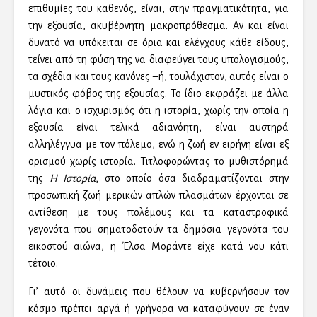
επιθυμίες του καθενός, είναι, στην πραγματικότητα, για
την εξουσία, ακυβέρνητη μακροπρόθεσμα. Αν και είναι
δυνατό να υπόκειται σε όρια και ελέγχους κάθε είδους,
τείνει από τη φύση της να διαφεύγει τους υπολογισμούς,
τα σχέδια και τους κανόνες –ή, τουλάχιστον, αυτός είναι ο
μυστικός φόβος της εξουσίας. Το ίδιο εκφράζει με άλλα
λόγια και ο ισχυρισμός ότι η ιστορία, χωρίς την οποία η
εξουσία είναι τελικά αδιανόητη, είναι αυστηρά
αλληλέγγυα με τον πόλεμο, ενώ η ζωή εν ειρήνη είναι εξ
ορισμού χωρίς ιστορία. Τιτλοφορώντας το μυθιστόρημά
της
Η Ιστορία
, στο οποίο όσα διαδραματίζονται στην
προσωπική ζωή μερικών απλών πλασμάτων έρχονται σε
αντίθεση με τους πολέμους και τα καταστροφικά
γεγονότα που σηματοδοτούν τα δημόσια γεγονότα του
εικοστού αιώνα, η Έλσα Μοράντε είχε κατά νου κάτι
τέτοιο.
Γι’ αυτό οι δυνάμεις που θέλουν να κυβερνήσουν τον
κόσμο πρέπει αργά ή γρήγορα να καταφύγουν σε έναν