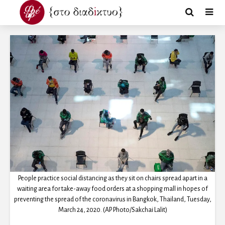
People practice social distancing as they sit on chairs spread apart in a
waiting area for take-away food orders at a shopping mall in hopes of
preventing the spread of the coronavirus in Bangkok, Thailand, Tuesday,
March 24, 2020. (AP Photo/Sakchai Lalit)