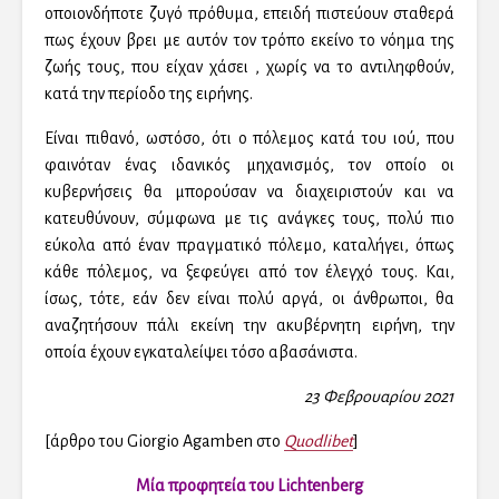
οποιονδήποτε ζυγό πρόθυμα, επειδή πιστεύουν σταθερά
πως έχουν βρει με αυτόν τον τρόπο εκείνο το νόημα της
ζωής τους, που είχαν χάσει , χωρίς να το αντιληφθούν,
κατά την περίοδο της ειρήνης.
Είναι πιθανό, ωστόσο, ότι ο πόλεμος κατά του ιού, που
φαινόταν ένας ιδανικός μηχανισμός, τον οποίο οι
κυβερνήσεις θα μπορούσαν να διαχειριστούν και να
κατευθύνουν, σύμφωνα με τις ανάγκες τους, πολύ πιο
εύκολα από έναν πραγματικό πόλεμο, καταλήγει, όπως
κάθε πόλεμος, να ξεφεύγει από τον έλεγχό τους. Και,
ίσως, τότε, εάν δεν είναι πολύ αργά, οι άνθρωποι, θα
αναζητήσουν πάλι εκείνη την ακυβέρνητη ειρήνη, την
οποία έχουν εγκαταλείψει τόσο αβασάνιστα.
23 Φεβρουαρίου 2021
[άρθρο του Giorgio Agamben στο
Quodlibet
]
Μία προφητεία του Lichtenberg