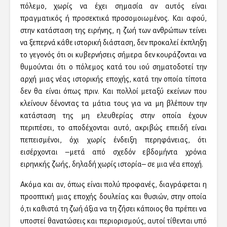
πόλεμο, χωρίς να έχει σημασία αν αυτός είναι
πραγματικός ή προσεκτικά προσομοιωμένος. Και αφού,
στην κατάσταση της ειρήνης, η ζωή των ανθρώπων τείνει
να ξεπερνά κάθε ιστορική διάσταση, δεν προκαλεί έκπληξη
το γεγονός ότι οι κυβερνήσεις σήμερα δεν κουράζονται να
θυμούνται ότι ο πόλεμος κατά του ιού σηματοδοτεί την
αρχή μιας νέας ιστορικής εποχής, κατά την οποία τίποτα
δεν θα είναι όπως πριν. Και πολλοί μεταξύ εκείνων που
κλείνουν δένοντας τα μάτια τους για να μη βλέπουν την
κατάσταση της μη ελευθερίας στην οποία έχουν
περιπέσει, το αποδέχονται αυτό, ακριβώς επειδή είναι
πεπεισμένοι, όχι χωρίς ένδειξη περηφάνειας, ότι
εισέρχονται –μετά από σχεδόν εβδομήντα χρόνια
ειρηνικής ζωής, δηλαδή χωρίς ιστορία– σε μια νέα εποχή.
Ακόμα και αν, όπως είναι πολύ προφανές, διαγράφεται η
προοπτική μιας εποχής δουλείας και θυσιών, στην οποία
ό,τι καθιστά τη ζωή άξια να τη ζήσει κάποιος θα πρέπει να
υποστεί θανατώσεις και περιορισμούς, αυτοί τίθενται υπό