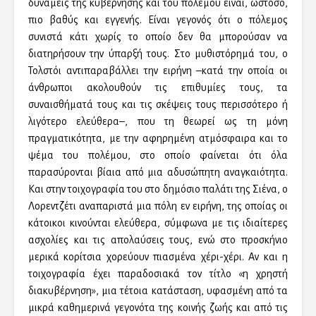
δυνάμεις της κυβέρνησης και του πολέμου είναι, ωστόσο,
πιο βαθύς και εγγενής. Είναι γεγονός ότι ο πόλεμος
συνιστά κάτι χωρίς το οποίο δεν θα μπορούσαν να
διατηρήσουν την ύπαρξή τους. Στο μυθιστόρημά του, ο
Τολστόι αντιπαραβάλλει την ειρήνη –κατά την οποία οι
άνθρωποι ακολουθούν τις επιθυμίες τους, τα
συναισθήματά τους και τις σκέψεις τους περισσότερο ή
λιγότερο ελεύθερα–, που τη θεωρεί ως τη μόνη
πραγματικότητα, με την αφηρημένη ατμόσφαιρα και το
ψέμα του πολέμου, στο οποίο φαίνεται ότι όλα
παρασύρονται βίαια από μια αδυσώπητη αναγκαιότητα.
Και στην τοιχογραφία του στο δημόσιο παλάτι της Σιένα, ο
Λορεντζέτι αναπαριστά μια πόλη εν ειρήνη, της οποίας οι
κάτοικοι κινούνται ελεύθερα, σύμφωνα με τις ιδιαίτερες
ασχολίες και τις απολαύσεις τους, ενώ στο προσκήνιο
μερικά κορίτσια χορεύουν πιασμένα χέρι-χέρι. Αν και η
τοιχογραφία έχει παραδοσιακά τον τίτλο «η χρηστή
διακυβέρνηση», μια τέτοια κατάσταση, υφασμένη από τα
μικρά καθημερινά γεγονότα της κοινής ζωής και από τις