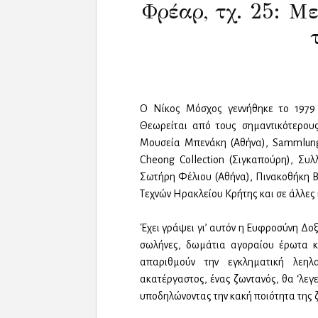
Φρέαρ, τχ. 25: Μ
Ο Νίκος Μόσχος γεννήθηκε το 1979 
Θεωρείται από τους σημαντικότερους
Μουσεία Μπενάκη (Αθήνα), Sammlung-
Cheong Collection (Σιγκαπούρη), Συ
Σωτήρη Φέλιου (Αθήνα), Πινακοθήκη Β
Τεχνών Ηρακλείου Κρήτης και σε άλλες 
Έχει γράψει γι’ αυτόν η Ευφροσύνη Δο
σωλήνες, δωμάτια αγοραίου έρωτα κ
απαριθμούν την εγκληματική λεηλ
ακατέργαστος, ένας ζωντανός, θα ‘λεγ
υποδηλώνοντας την κακή ποιότητα της 