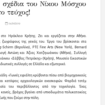
ε σχέδια του Νίκου Μόσχου
το τεύχος!
04/06/2019
στο Ηράκλειο Κρήτης. Ζει και εργάζεται στην Αθήνα.
 ζωγράφους της γενιάς του. Έργα του βρίσκονται στα
Schirm (Βερολίνο), ΡTE Fine Arts (New York), Bernard
λλογή Αντώνη και Άζιας Χατζηιωάννου (Αθήνα), Συλλογή
ιάννου «Σάββας Πετράκης» (Κρήτη), Μουσείο Εικαστικών
ιδιωτικές συλλογές σε Ελλάδα και εξωτερικό.
ξιάδη: «Γωνιές εφιάλτη κρύβονται πίσω από βιομηχανικούς
αι κατόψεις αρχαιολογικών ανασκαφών. Φαρδιά τοτέμ
ασία του περιβάλλοντος από την τεχνολογία. Ένας
ε κανείς, βράχος βγαίνει από υπνοδωμάτια πολυκατοικίας
ζωής που ζούμε στην πόλη.