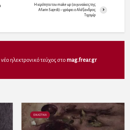
Η ιερότητα του make up (οι γυναίκες της
α
Afarin Sajedi) – γράφει ο Αλέξανδρος
Τιχομίρ
ε νέο ηλεκτρονικό τεύχος στο
mag.frear.gr
ΕΙΚΑΣΤΙΚΑ