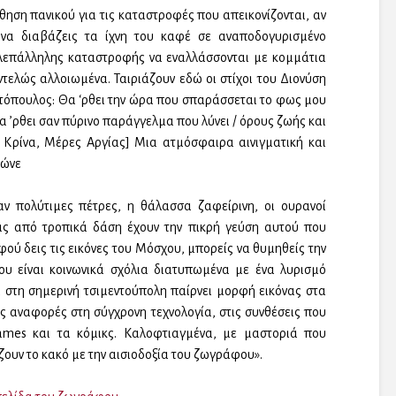
σθηση πανικού για τις καταστροφές που απεικονίζονται, αν
 να διαβάζεις τα ίχνη του καφέ σε αναποδογυρισμένο
λλεπάλληλης καταστροφής να εναλλάσσονται με κομμάτια
ντελώς αλλοιωμένα. Ταιριάζουν εδώ οι στίχοι του Διονύση
όπουλος: Θα ‘ρθει την ώρα που σπαράσσεται το φως μου
Θα ’ρθει σαν πύρινο παράγγελμα που λύνει / όρους ζωής και
 Κρίνα, Μέρες Αργίας] Μια ατμόσφαιρα αινιγματική και
γώνε
 πολύτιμες πέτρες, η θάλασσα ζαφείρινη, οι ουρανοί
σεις από τροπικά δάση έχουν την πικρή γεύση αυτού που
φού δεις τις εικόνες του Μόσχου, μπορείς να θυμηθείς την
ου είναι κοινωνικά σχόλια διατυπωμένα με ένα λυρισμό
 στη σημερινή τσιμεντούπολη παίρνει μορφή εικόνας στα
ες αναφορές στη σύγχρονη τεχνολογία, στις συνθέσεις που
ames και τα κόμικς. Καλοφτιαγμένα, με μαστοριά που
ζουν το κακό με την αισιοδοξία του ζωγράφου».