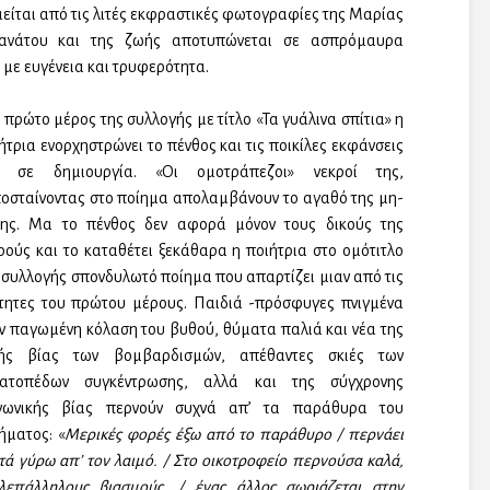
μείται από τις λιτές εκφραστικές φωτογραφίες της Μαρίας
ανάτου και της ζωής αποτυπώνεται σε ασπρόμαυρα
 με ευγένεια και τρυφερότητα.
 πρώτο μέρος της συλλογής με τίτλο «Τα γυάλινα σπίτια» η
ήτρια ενορχηστρώνει το πένθος και τις ποικίλες εκφάνσεις
υ σε δημιουργία. «Οι ομοτράπεζοι» νεκροί της,
οσταίνοντας στο ποίημα απολαμβάνουν το αγαθό της μη-
θης. Μα το πένθος δεν αφορά μόνον τους δικούς της
ρούς και το καταθέτει ξεκάθαρα η ποιήτρια στο ομότιτλο
 συλλογής σπονδυλωτό ποίημα που απαρτίζει μιαν από τις
τητες του πρώτου μέρους. Παιδιά -πρόσφυγες πνιγμένα
ν παγωμένη κόλαση του βυθού, θύματα παλιά και νέα της
ής βίας των βομβαρδισμών, απέθαντες σκιές των
ρατοπέδων συγκέντρωσης, αλλά και της σύγχρονης
ινωνικής βίας περνούν συχνά απ’ τα παράθυρα του
ήματος: «
Μερικές φορές έξω από το παράθυρο / περνάει
τά γύρω απ’ τον λαιμό. / Στο οικοτροφείο περνούσα καλά,
λεπάλληλους βιασμούς, / ένας άλλος σωριάζεται στην