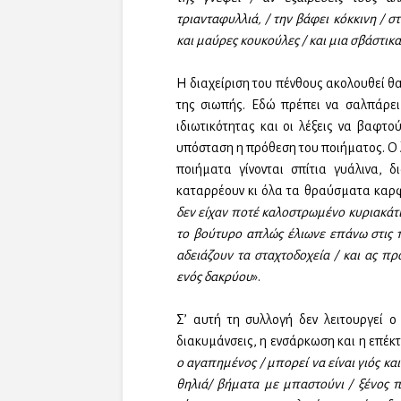
τριανταφυλλιά, / την βάφει κόκκινη / 
και μαύρες κουκούλες / και μια σβάστι
Η διαχείριση του πένθους ακολουθεί θ
της σιωπής. Εδώ πρέπει να σαλπάρει
ιδιωτικότητας και οι λέξεις να βαφτο
υπόσταση η πρόθεση του ποιήματος. Ο 
ποιήματα γίνονται σπίτια γυάλινα, 
καταρρέουν κι όλα τα θραύσματα καρφ
δεν είχαν ποτέ καλοστρωμένο κυριακάτικ
το βούτυρο απλώς έλιωνε επάνω στις πλ
αδειάζουν τα σταχτοδοχεία / και ας π
ενός δακρύου
».
Σ’ αυτή τη συλλογή δεν λειτουργεί ο
διακυμάνσεις, η ενσάρκωση και η επέκ
ο αγαπημένος / μπορεί να είναι γιός κα
θηλιά/ βήματα με μπαστούνι / ξένος π