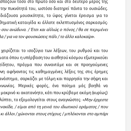
εσπόζουν τόσο στο πρώτο όσο και στο δεύτερο μέρος της
α την πυκνότητά του, ωστόσο διατηρεί πάντα το ουσιώδες.
διάζουσα μουσικότητα, το ύφος γίνεται έρεισμα για το
θηματική καταιγίδα κι άλλοτε εκλεπτυσμένος σαρκασμός:
ω σου ανώδυνα. / Έτσι και αλλιώς ο πόνος / θα σε περιμένει
α / για να τον φουσκώσεις πάλι / το άλλο καλοκαίρι
».
χειρίζεται το ισοζύγιο των λέξεων, του ρυθμού και του
ήματα όπου η υπέρβαση του αισθητού κόσμου εξωτερικεύει
νείδητου, πράγμα που συναντάμε και σε προηγούμενες
ύνη αφήνοντας τις καθημαγμένες λέξεις της στις έρημες
 ανάστημα, σαρκάζει με τόλμη και παρρησία την σήψη και
οινωνίας. Μερικές φορές, ένα ποίημα μάς βοηθά να
 μακρινό κι ακατανόητο, κάτι που κρύβαμε ακόμη (κυρίως)
λύπτει, το εξομολογείται στους αναγνώστες: «
Μην έρχεστε
ακίδα, / είμαι από τη γενιά του ιδιωτικού οράματος / που
ι άλλοι / χώνονται στους στίχους / μπλέκονται στο αμπάρι