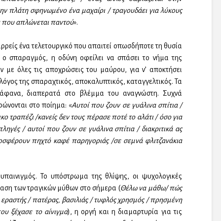
στην πλάτη σφηνωμένο ένα μαχαίρι / τραγουδάει για λύκους
κα που απλώνεται παντού
».
αρρείς ένα τελετουργικό που απαιτεί οπωσδήποτε τη θυσία
 ο σπαραγμός, η οδύνη οφείλει να σπάσει το νήμα της
ύν με όλες τις αποχρώσεις του μαύρου, για ν’ αποκτήσει
λόγος της σπαραχτικός, αποκαλυπτικός, καταγγελτικός. Τα
διάφανα, διαπερατά στο βλέμμα του αναγνώστη. Συχνά
ώνονται στο ποίημα: «
Αυτοί που ζουν σε γυάλινα σπίτια /
ο τραπέζι /κανείς δεν τους πέρασε ποτέ το αλάτι / όσο για
ηγές / αυτοί που ζουν σε γυάλινα σπίτια / διακριτικά ας
ροσφέρουν πηχτό καφέ παρηγοριάς /σε σεμνά φλιτζανάκια
 υπαινιγμός. Το υπόστρωμα της θλίψης, οι ψυχολογικές
ταση των τραγικών μύθων στο σήμερα (
Θέλω να μάθω/ πώς
ι εραστής / πατέρας, βασιλιάς / τυφλός χρησμός / πρησμένη
ου ξέχασε το αίνιγμα
), η οργή και η διαμαρτυρία για τις