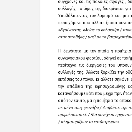
σύγχρονες και τις παλαιές σφαγές , δ
συλλογής. Το ύφος της διακρίνεται γι
Υποθάλπτοντας τον λυρισμό και μια ι
περιεχόμενο που άλλοτε ξεσπά συναισ
«
Βγαίνοντας, κλείσε το καλοκαίρι / πίσ
στην αποθήκη / μαζί με τα βατραχοπέδιλ
Η δεινότητα με την οποία η ποιήτρια 
συγκινησιακού φορτίου, οδηγεί σε ποι
περίτεχνα τις διεργασίες του υποσυ
συλλογές της. Άλλοτε ξορκίζει την οδ
εκτάσεις του πόνου κι άλλοτε σηκώνει
την απάθεια της εφησυχασμένης κ
κατανοήσουμε κάτι που μέχρι πριν ήταν
από τον εαυτό, μα η ποιήτρια το αποκα
σε μένα τους φωνάζω / Διαβάστε την πιν
ομφαλοσκοπεί. / Μα συνέχεια έρχονται κ
/ πλημμυρίζουν το κατάστρωμα.
»