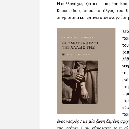
Η συλλογή χωρίζεται σε δυο μέρη. Κοσ
Κοσσυφίδου, όπου το άλγος του θ
στιγμιότυπα και φτάνει στον αναγνώστη
Στο
ποι
το
ξαπ
λή
νεκ
της
ενό
στη
ωμ
στ
κο
ποι
ένας νεαρός / με μία ζώνη δεμένη σφιχ
της γνέφει / αν εξαιρέσεις τους αλ