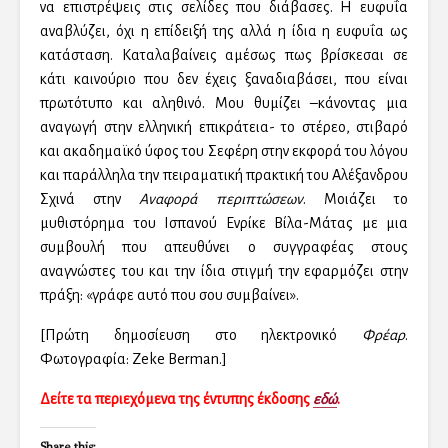
να επιστρέψεις στις σελίδες που διάβασες. Η ευφυΐα
αναβλύζει, όχι η επίδειξή της αλλά η ίδια η ευφυΐα ως
κατάσταση. Καταλαβαίνεις αμέσως πως βρίσκεσαι σε
κάτι καινούριο που δεν έχεις ξαναδιαβάσει, που είναι
πρωτότυπο και αληθινό. Μου θυμίζει –κάνοντας μια
αναγωγή στην ελληνική επικράτεια- το στέρεο, στιβαρό
και ακαδημαϊκό ύφος του Σεφέρη στην εκφορά του λόγου
και παράλληλα την πειραματική πρακτική του Αλέξανδρου
Σχινά στην
Αναφορά περιπτώσεων
. Μοιάζει το
μυθιστόρημα του Ισπανού Ενρίκε Βίλα-Μάτας με μια
συμβουλή που απευθύνει ο συγγραφέας στους
αναγνώστες του και την ίδια στιγμή την εφαρμόζει στην
πράξη: «γράφε αυτό που σου συμβαίνει».
[Πρώτη δημοσίευση στο ηλεκτρονικό
Φρέαρ
.
Φωτογραφία: Zeke Berman.]
Δείτε τα περιεχόμενα της έντυπης έκδοσης
εδώ
.
Share this: