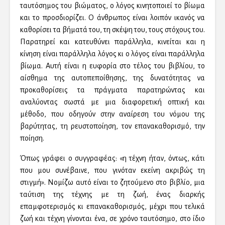
ταυτόσημος του βιώματος, ο λόγος κινητοποιεί το βίωμα
και το προσδιορίζει. Ο άνθρωπος είναι λοιπόν ικανός να
καθορίσει τα βήματά του, τη σκέψη του, τους στόχους του.
Παρατηρεί και κατευθύνει παράλληλα, κινείται και η
κίνηση είναι παράλληλα λόγος κι ο λόγος είναι παράλληλα
βίωμα. Αυτή είναι η ευφορία στο τέλος του βιβλίου, το
αίσθημα της αυτοπεποίθησης, της δυνατότητας να
προκαθορίσεις τα πράγματα παρατηρώντας και
αναλύοντας σωστά με μια διαφορετική οπτική και
μέθοδο, που οδηγούν στην αναίρεση του νόμου της
βαρύτητας, τη ρευστοποίηση, τον επανακαθορισμό, την
ποίηση.
Όπως γράφει ο συγγραφέας: «η τέχνη ήταν, όντως, κάτι
που μου συνέβαινε, που γινόταν εκείνη ακριβώς τη
στιγμή». Νομίζω αυτό είναι το ζητούμενο στο βιβλίο, μια
ταύτιση της τέχνης με τη ζωή, ένας διαρκής
επαμφοτερισμός κι επανακαθορισμός, μέχρι που τελικά
ζωή και τέχνη γίνονται ένα, σε χρόνο ταυτόσημο, στο ίδιο