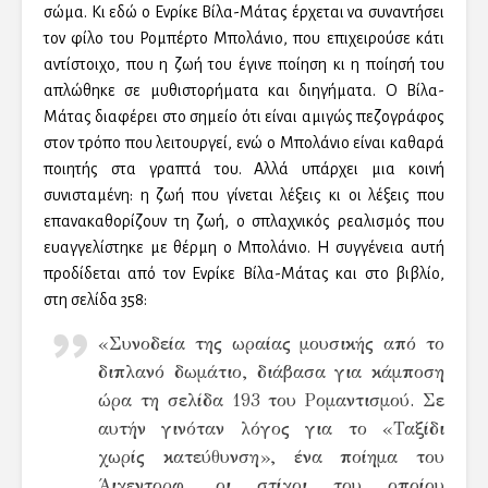
σώμα. Κι εδώ ο Ενρίκε Βίλα-Μάτας έρχεται να συναντήσει
τον φίλο του Ρομπέρτο Μπολάνιο, που επιχειρούσε κάτι
αντίστοιχο, που η ζωή του έγινε ποίηση κι η ποίησή του
απλώθηκε σε μυθιστορήματα και διηγήματα. Ο Βίλα-
Μάτας διαφέρει στο σημείο ότι είναι αμιγώς πεζογράφος
στον τρόπο που λειτουργεί, ενώ ο Μπολάνιο είναι καθαρά
ποιητής στα γραπτά του. Αλλά υπάρχει μια κοινή
συνισταμένη: η ζωή που γίνεται λέξεις κι οι λέξεις που
επανακαθορίζουν τη ζωή, ο σπλαχνικός ρεαλισμός που
ευαγγελίστηκε με θέρμη ο Μπολάνιο. Η συγγένεια αυτή
προδίδεται από τον Ενρίκε Βίλα-Μάτας και στο βιβλίο,
στη σελίδα 358:
«Συνοδεία της ωραίας μουσικής από το
διπλανό δωμάτιο, διάβασα για κάμποση
ώρα τη σελίδα 193 του Ρομαντισμού. Σε
αυτήν γινόταν λόγος για το «Ταξίδι
χωρίς κατεύθυνση», ένα ποίημα του
Άιχεντορφ, οι στίχοι του οποίου